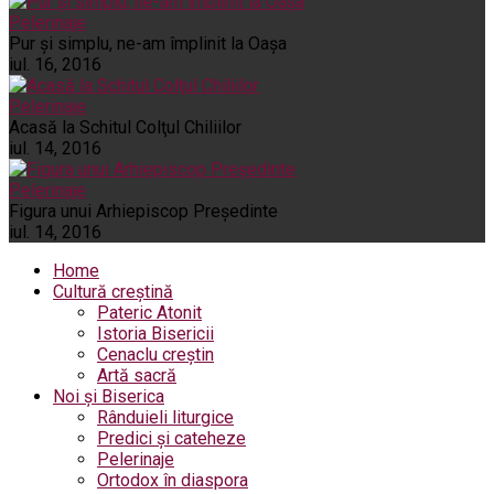
Pelerinaje
Pur şi simplu, ne-am împlinit la Oaşa
iul. 16, 2016
Pelerinaje
Acasă la Schitul Colţul Chiliilor
iul. 14, 2016
Pelerinaje
Figura unui Arhiepiscop Preşedinte
iul. 14, 2016
Home
Cultură creștină
Pateric Atonit
Istoria Bisericii
Cenaclu creștin
Artă sacră
Noi și Biserica
Rânduieli liturgice
Predici și cateheze
Pelerinaje
Ortodox în diaspora