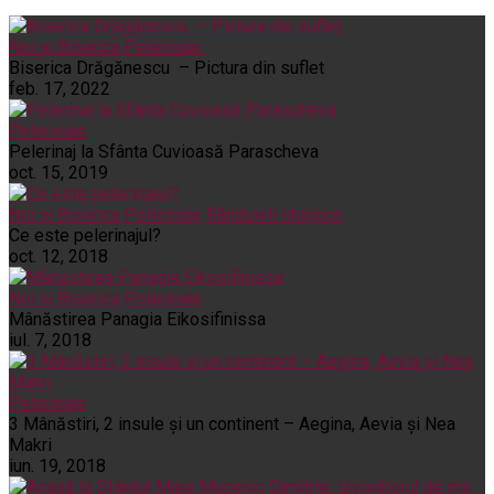
Noi și Biserica
Pelerinaje
Biserica Drăgănescu – Pictura din suflet
feb. 17, 2022
Pelerinaje
Pelerinaj la Sfânta Cuvioasă Parascheva
oct. 15, 2019
Noi și Biserica
Pelerinaje
Rânduieli liturgice
Ce este pelerinajul?
oct. 12, 2018
Noi și Biserica
Pelerinaje
Mânăstirea Panagia Eikosifinissa
iul. 7, 2018
Pelerinaje
3 Mânăstiri, 2 insule și un continent – Aegina, Aevia și Nea
Makri
iun. 19, 2018