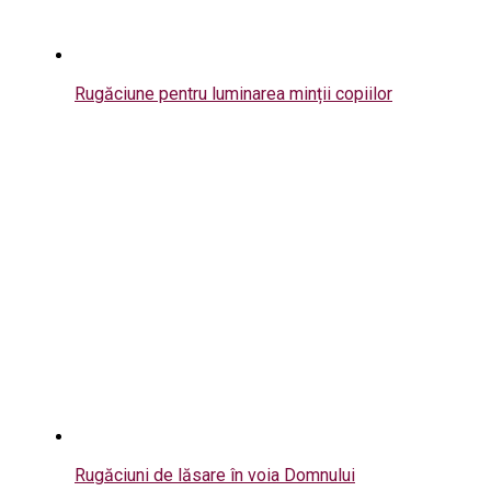
Rugăciune pentru luminarea minții copiilor
Rugăciuni de lăsare în voia Domnului