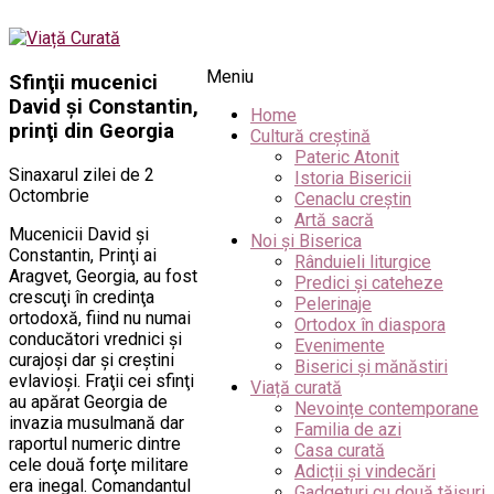
Meniu
Sfinţii mucenici
David şi Constantin,
Home
prinţi din Georgia
Cultură creștină
Pateric Atonit
Sinaxarul zilei de 2
Istoria Bisericii
Octombrie
Cenaclu creștin
Artă sacră
Mucenicii David şi
Noi și Biserica
Constantin, Prinţi ai
Rânduieli liturgice
Aragvet, Georgia, au fost
Predici și cateheze
crescuţi în credinţa
Pelerinaje
ortodoxă, fiind nu numai
Ortodox în diaspora
conducători vrednici şi
Evenimente
curajoşi dar şi creştini
Biserici și mănăstiri
evlavioşi. Fraţii cei sfinţi
Viață curată
au apărat Georgia de
Nevoințe contemporane
invazia musulmană dar
Familia de azi
raportul numeric dintre
Casa curată
cele două forţe militare
Adicții și vindecări
era inegal. Comandantul
Gadgeturi cu două tăișuri