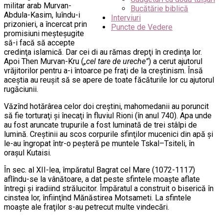
militar arab Murvan-
Bucătărie biblică
Abdula-Kasim, luîndu-i
Interviuri
prizonieri, a încercat prin
Puncte de Vedere
promisiuni meşteşugite
să-i facă să accepte
credinţa islamică. Dar cei di au rămas drepţi în credinţa lor.
Apoi Then Murvan-Kru (
„cel tare de ureche”
) a cerut ajutorul
vrăjitorilor pentru a-i întoarce pe fraţi de la creştinism. Însă
aceştia au reuşit să se apere de toate făcăturile lor cu ajutorul
rugăciunii.
Văzînd hotărârea celor doi creştini, mahomedanii au poruncit
să fie torturaţi şi înecaţi în fluviul Rioni (în anul 740). Apa unde
au fost aruncate trupurile a fost luminată de trei stâlpi de
lumină. Creştinii au scos corpurile sfinţilor mucenici din apă şi
le-au îngropat într-o peşteră pe muntele Tskal–Tsiteli, în
oraşul Kutaisi.
În sec. al XII-lea, împăratul Bagrat cel Mare (1072-1117)
aflîndu-se la vânătoare, a dat peste sfintele moaşte aflate
întregi şi iradiind strălucitor. Împăratul a construit o biserică în
cinstea lor, înfiinţînd Mănăstirea Motsameti. La sfintele
moaşte ale fraţilor s-au petrecut multe vindecări.