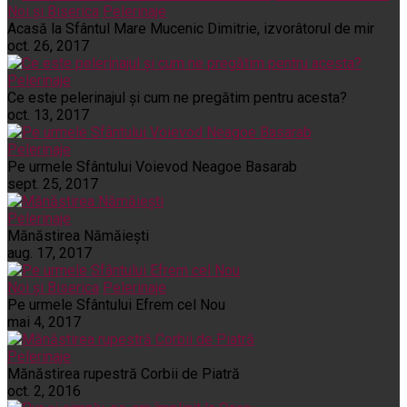
Noi și Biserica
Pelerinaje
Acasă la Sfântul Mare Mucenic Dimitrie, izvorâtorul de mir
oct. 26, 2017
Pelerinaje
Ce este pelerinajul şi cum ne pregătim pentru acesta?
oct. 13, 2017
Pelerinaje
Pe urmele Sfântului Voievod Neagoe Basarab
sept. 25, 2017
Pelerinaje
Mănăstirea Nămăiești
aug. 17, 2017
Noi și Biserica
Pelerinaje
Pe urmele Sfântului Efrem cel Nou
mai 4, 2017
Pelerinaje
Mănăstirea rupestră Corbii de Piatră
oct. 2, 2016