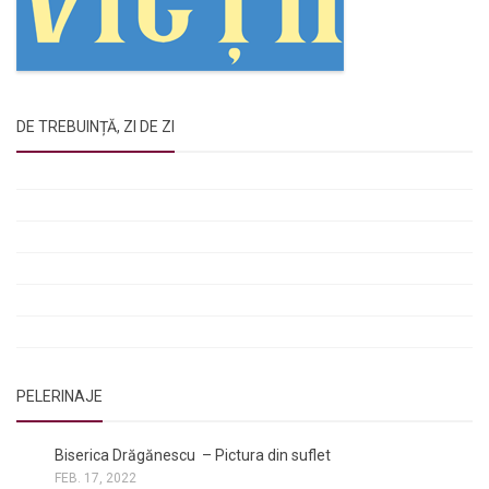
DE TREBUINȚĂ, ZI DE ZI
Rugăciunile Sfintei Treimi
Rugăciunea Sfântului Efrem Sirul
Rugăciune pentru luminarea minții copiilor
Rugăciuni de lăsare în voia Domnului
Rugăciuni de mulțumire
Rugăciuni către Sfânta Cuvioasă Parascheva
PELERINAJE
NOI ȘI BISERICA
/
PELERINAJE
Biserica Drăgănescu – Pictura din suflet
FEB. 17, 2022