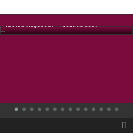
Biserica Drăgănescu – Pictura din suflet