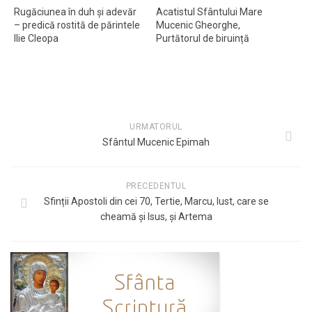
Rugăciunea în duh și adevăr
Acatistul Sfântului Mare
– predică rostită de părintele
Mucenic Gheorghe,
Ilie Cleopa
Purtătorul de biruință
URMATORUL
Sfântul Mucenic Epimah
PRECEDENTUL
Sfinții Apostoli din cei 70, Tertie, Marcu, Iust, care se
cheamă și Isus, și Artema