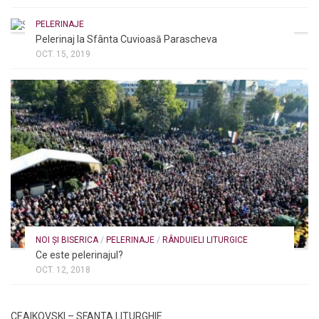
PELERINAJE
Pelerinaj la Sfânta Cuvioasă Parascheva
OCT. 15, 2019
NOI ȘI BISERICA
/
PELERINAJE
/
RÂNDUIELI LITURGICE
Ce este pelerinajul?
OCT. 12, 2018
CEAIKOVSKI – SFANTA LITURGHIE