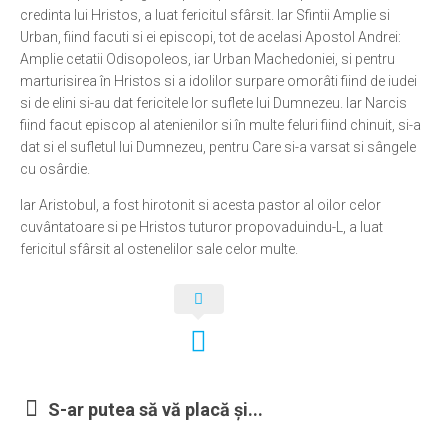
credinta lui Hristos, a luat fericitul sfârsit. Iar Sfintii Amplie si
Ortodox în diaspora
Urban, fiind facuti si ei episcopi, tot de acelasi Apostol Andrei:
Amplie cetatii Odisopoleos, iar Urban Machedoniei, si pentru
Evenimente
marturisirea în Hristos si a idolilor surpare omorâti fiind de iudei
Biserici și mănăstiri
si de elini si-au dat fericitele lor suflete lui Dumnezeu. Iar Narcis
fiind facut episcop al atenienilor si în multe feluri fiind chinuit, si-a
Viață curată
dat si el sufletul lui Dumnezeu, pentru Care si-a varsat si sângele
Nevoințe contemporane
cu osârdie.
Familia de azi
Iar Aristobul, a fost hirotonit si acesta pastor al oilor celor
cuvântatoare si pe Hristos tuturor propovaduindu-L, a luat
Casa curată
fericitul sfârsit al ostenelilor sale celor multe.
Adicții și vindecări
Gadgeturi cu două tăișuri
Bucătărie biblică
Interviuri
Puncte de Vedere
S-ar putea să vă placă și...