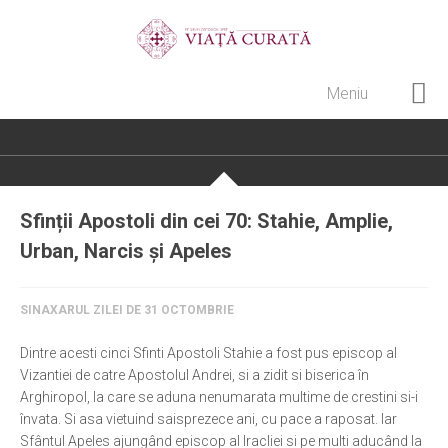
Meniu
Home
Cultură creștină
Pateric Atonit
Sfinții Apostoli din cei 70: Stahie, Amplie,
Istoria Bisericii
Urban, Narcis și Apeles
Cenaclu creștin
Artă sacră
SINAXARUL ZILEI DE 31 OCTOMBRIE
Noi și Biserica
Dintre acesti cinci Sfinti Apostoli Stahie a fost pus episcop al
Vizantiei de catre Apostolul Andrei, si a zidit si biserica în
Rânduieli liturgice
Arghiropol, la care se aduna nenumarata multime de crestini si-i
Predici și cateheze
învata. Si asa vietuind saisprezece ani, cu pace a raposat. Iar
Sfântul Apeles ajungând episcop al Iracliei si pe multi aducând la
Pelerinaje