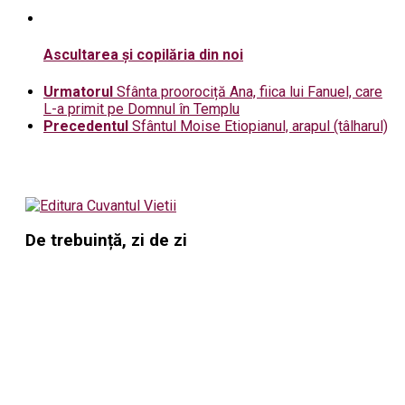
Ascultarea și copilăria din noi
Urmatorul
Sfânta proorociță Ana, fiica lui Fanuel, care
L-a primit pe Domnul în Templu
Precedentul
Sfântul Moise Etiopianul, arapul (tâlharul)
De trebuință, zi de zi