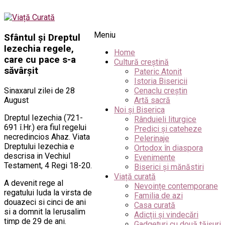
Meniu
Sfântul și Dreptul
Iezechia regele,
Home
care cu pace s-a
Cultură creștină
săvârșit
Pateric Atonit
Istoria Bisericii
Sinaxarul zilei de 28
Cenaclu creștin
August
Artă sacră
Noi și Biserica
Dreptul Iezechia (721-
Rânduieli liturgice
691 î.Hr.) era fiul regelui
Predici și cateheze
necredincios Ahaz. Viata
Pelerinaje
Dreptului Iezechia e
Ortodox în diaspora
descrisa in Vechiul
Evenimente
Testament, 4 Regi 18-20.
Biserici și mănăstiri
Viață curată
A devenit rege al
Nevoințe contemporane
regatului Iuda la virsta de
Familia de azi
douazeci si cinci de ani
Casa curată
si a domnit la Ierusalim
Adicții și vindecări
timp de 29 de ani.
Gadgeturi cu două tăișuri