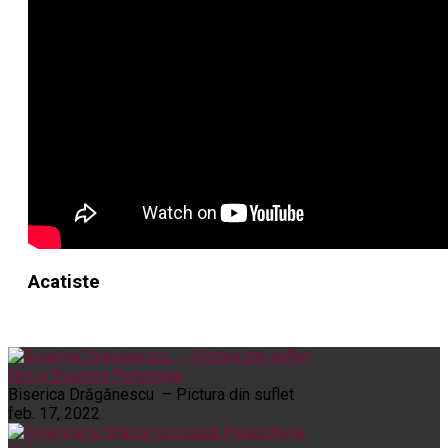
Acatiste
Noi și Biserica
Pelerinaje
Biserica Drăgănescu – Pictura din suflet
feb. 17, 2022