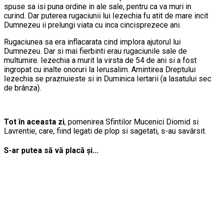
spuse sa isi puna ordine in ale sale, pentru ca va muri in
curind. Dar puterea rugaciunii lui Iezechia fu atit de mare incit
Dumnezeu ii prelungi viata cu inca cincisprezece ani.
Rugaciunea sa era inflacarata cind implora ajutorul lui
Dumnezeu. Dar si mai fierbinti erau rugaciunile sale de
multumire. Iezechia a murit la virsta de 54 de ani si a fost
ingropat cu inalte onoruri la Ierusalim. Amintirea Dreptului
Iezechia se praznuieste si in Duminica Iertarii (a lasatului sec
de brânza).
Tot în aceasta zi
, pomenirea Sfintilor Mucenici Diomid si
Lavrentie, care, fiind legati de plop si sagetati, s-au savârsit.
S-ar putea să vă placă și...