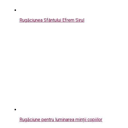
Rugăciunea Sfântului Efrem Sirul
Rugăciune pentru luminarea minții copiilor