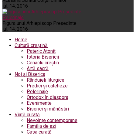
Acasă la Schitul Colţul Chiliilor
iul. 14, 2016
Pelerinaje
Figura unui Arhiepiscop Preşedinte
iul. 14, 2016
Home
Cultură creștină
Pateric Atonit
Istoria Bisericii
Cenaclu creștin
Artă sacră
Noi și Biserica
Rânduieli liturgice
Predici și cateheze
Pelerinaje
Ortodox în diaspora
Evenimente
Biserici și mănăstiri
Viață curată
Nevoințe contemporane
Familia de azi
Casa curată