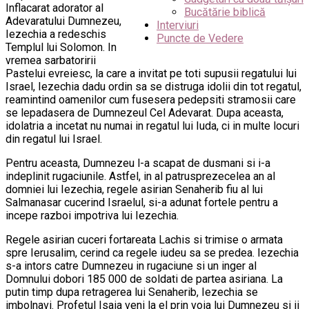
Inflacarat adorator al
Bucătărie biblică
Adevaratului Dumnezeu,
Interviuri
Iezechia a redeschis
Puncte de Vedere
Templul lui Solomon. In
vremea sarbatoririi
Pastelui evreiesc, la care a invitat pe toti supusii regatului lui
Israel, Iezechia dadu ordin sa se distruga idolii din tot regatul,
reamintind oamenilor cum fusesera pedepsiti stramosii care
se lepadasera de Dumnezeul Cel Adevarat. Dupa aceasta,
idolatria a incetat nu numai in regatul lui Iuda, ci in multe locuri
din regatul lui Israel.
Pentru aceasta, Dumnezeu l-a scapat de dusmani si i-a
indeplinit rugaciunile. Astfel, in al patrusprezecelea an al
domniei lui Iezechia, regele asirian Senaherib fiu al lui
Salmanasar cucerind Israelul, si-a adunat fortele pentru a
incepe razboi impotriva lui Iezechia.
Regele asirian cuceri fortareata Lachis si trimise o armata
spre Ierusalim, cerind ca regele iudeu sa se predea. Iezechia
s-a intors catre Dumnezeu in rugaciune si un inger al
Domnului dobori 185 000 de soldati de partea asiriana. La
putin timp dupa retragerea lui Senaherib, Iezechia se
imbolnavi. Profetul Isaia veni la el prin voia lui Dumnezeu si ii