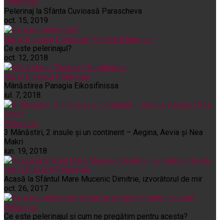
Pelerinaje
Pelerinaj la Sfânta Cuvioasă Parascheva
oct. 15, 2019
Noi și Biserica
Pelerinaje
Rânduieli liturgice
Ce este pelerinajul?
oct. 12, 2018
Noi și Biserica
Pelerinaje
Mânăstirea Panagia Eikosifinissa
iul. 7, 2018
Pelerinaje
3 Mânăstiri, 2 insule și un continent – Aegina, Aevia și Nea
Makri
iun. 19, 2018
Noi și Biserica
Pelerinaje
Acasă la Sfântul Mare Mucenic Dimitrie, izvorâtorul de mir
oct. 26, 2017
Pelerinaje
Ce este pelerinajul şi cum ne pregătim pentru acesta?