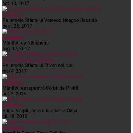
oct. 13, 2017
Pelerinaje
Pe urmele Sfântului Voievod Neagoe Basarab
sept. 25, 2017
Pelerinaje
Mănăstirea Nămăiești
aug. 17, 2017
Noi și Biserica
Pelerinaje
Pe urmele Sfântului Efrem cel Nou
mai 4, 2017
Pelerinaje
Mănăstirea rupestră Corbii de Piatră
oct. 2, 2016
Pelerinaje
Pur şi simplu, ne-am împlinit la Oaşa
iul. 16, 2016
Pelerinaje