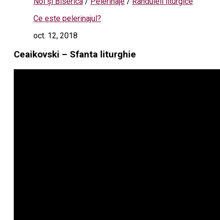
Noi și Biserica
/
Pelerinaje
/
Rânduieli liturgice
Ce este pelerinajul?
oct. 12, 2018
Ceaikovski – Sfanta liturghie