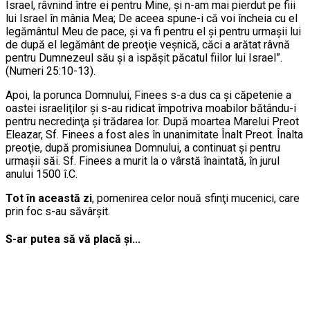
Israel, râvnind între ei pentru Mine, şi n-am mai pierdut pe fiii
lui Israel în mânia Mea; De aceea spune-i că voi încheia cu el
legământul Meu de pace, şi va fi pentru el şi pentru urmaşii lui
de după el legământ de preoţie veşnică, căci a arătat râvnă
pentru Dumnezeul său şi a ispăşit păcatul fiilor lui Israel”.
(Numeri 25:10-13).
Apoi, la porunca Domnului, Finees s-a dus ca şi căpetenie a
oastei israeliţilor şi s-au ridicat împotriva moabilor bătându-i
pentru necredinţa şi trădarea lor. După moartea Marelui Preot
Eleazar, Sf. Finees a fost ales în unanimitate Înalt Preot. Înalta
preoţie, după promisiunea Domnului, a continuat şi pentru
urmaşii săi. Sf. Finees a murit la o vârstă înaintată, în jurul
anului 1500 î.C.
Tot în această zi
, pomenirea celor nouă sfinţi mucenici, care
prin foc s-au săvârşit.
S-ar putea să vă placă și...