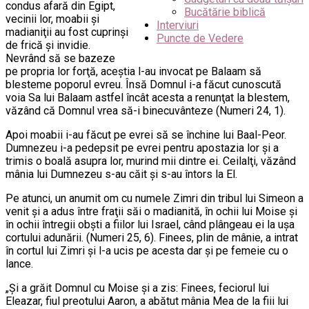
condus afară din Egipt,
Bucătărie biblică
vecinii lor, moabii şi
Interviuri
madianiţii au fost cuprinşi
Puncte de Vedere
de frică şi invidie.
Nevrând să se bazeze
pe propria lor forţă, aceştia l-au invocat pe Balaam să
blesteme poporul evreu. Însă Domnul i-a făcut cunoscută
voia Sa lui Balaam astfel încât acesta a renunţat la blestem,
văzând că Domnul vrea să-i binecuvânteze (Numeri 24, 1).
Apoi moabii i-au făcut pe evrei să se închine lui Baal-Peor.
Dumnezeu i-a pedepsit pe evrei pentru apostazia lor şi a
trimis o boală asupra lor, murind mii dintre ei. Ceilalţi, văzând
mânia lui Dumnezeu s-au căit şi s-au întors la El.
Pe atunci, un anumit om cu numele Zimri din tribul lui Simeon a
venit şi a adus între fraţii săi o madianită, în ochii lui Moise şi
în ochii întregii obşti a fiilor lui Israel, când plângeau ei la uşa
cortului adunării. (Numeri 25, 6). Finees, plin de mânie, a intrat
în cortul lui Zimri şi l-a ucis pe acesta dar şi pe femeie cu o
lance.
„Şi a grăit Domnul cu Moise şi a zis: Finees, feciorul lui
Eleazar, fiul preotului Aaron, a abătut mânia Mea de la fiii lui