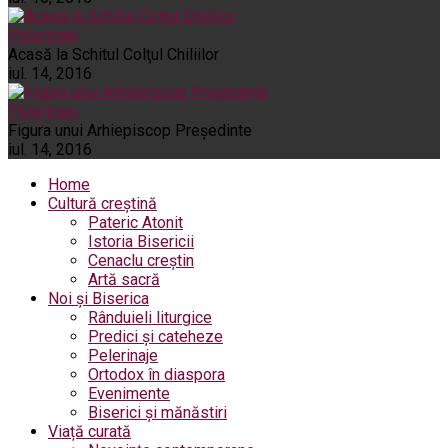
Pelerinaje
Acasă la Schitul Colţul Chiliilor
iul. 14, 2016
Pelerinaje
Figura unui Arhiepiscop Preşedinte
iul. 14, 2016
Home
Cultură creștină
Pateric Atonit
Istoria Bisericii
Cenaclu creștin
Artă sacră
Noi și Biserica
Rânduieli liturgice
Predici și cateheze
Pelerinaje
Ortodox în diaspora
Evenimente
Biserici și mănăstiri
Viață curată