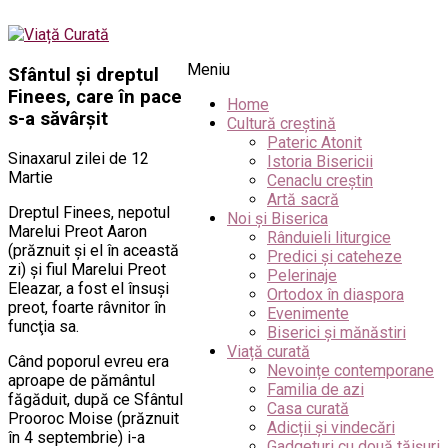
Meniu
Sfântul și dreptul
Finees, care în pace
Home
s-a săvârșit
Cultură creștină
Pateric Atonit
Sinaxarul zilei de 12
Istoria Bisericii
Martie
Cenaclu creștin
Artă sacră
Dreptul Finees, nepotul
Noi și Biserica
Marelui Preot Aaron
Rânduieli liturgice
(prăznuit şi el în această
Predici și cateheze
zi) şi fiul Marelui Preot
Pelerinaje
Eleazar, a fost el însuşi
Ortodox în diaspora
preot, foarte râvnitor în
Evenimente
funcţia sa.
Biserici și mănăstiri
Viață curată
Când poporul evreu era
Nevoințe contemporane
aproape de pământul
Familia de azi
făgăduit, după ce Sfântul
Casa curată
Prooroc Moise (prăznuit
Adicții și vindecări
în 4 septembrie) i-a
Gadgeturi cu două tăișuri