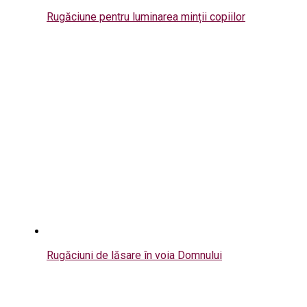
Rugăciune pentru luminarea minții copiilor
Rugăciuni de lăsare în voia Domnului