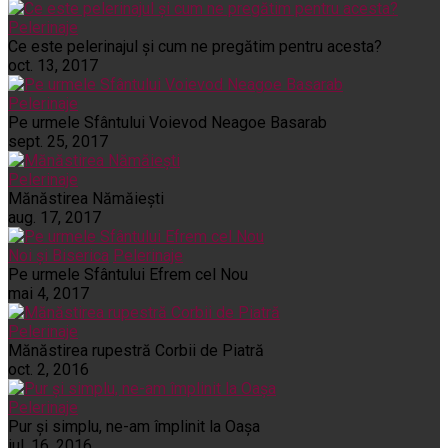
Pelerinaje
Ce este pelerinajul şi cum ne pregătim pentru acesta?
oct. 13, 2017
Pelerinaje
Pe urmele Sfântului Voievod Neagoe Basarab
sept. 25, 2017
Pelerinaje
Mănăstirea Nămăiești
aug. 17, 2017
Noi și Biserica
Pelerinaje
Pe urmele Sfântului Efrem cel Nou
mai 4, 2017
Pelerinaje
Mănăstirea rupestră Corbii de Piatră
oct. 2, 2016
Pelerinaje
Pur şi simplu, ne-am împlinit la Oaşa
iul. 16, 2016