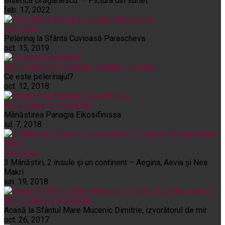
Biserica Drăgănescu – Pictura din suflet
feb. 17, 2022
Pelerinaje
Pelerinaj la Sfânta Cuvioasă Parascheva
oct. 15, 2019
Noi și Biserica
Pelerinaje
Rânduieli liturgice
Ce este pelerinajul?
oct. 12, 2018
Noi și Biserica
Pelerinaje
Mânăstirea Panagia Eikosifinissa
iul. 7, 2018
Pelerinaje
3 Mânăstiri, 2 insule și un continent – Aegina, Aevia și Nea
Makri
iun. 19, 2018
Noi și Biserica
Pelerinaje
Acasă la Sfântul Mare Mucenic Dimitrie, izvorâtorul de mir
oct. 26, 2017