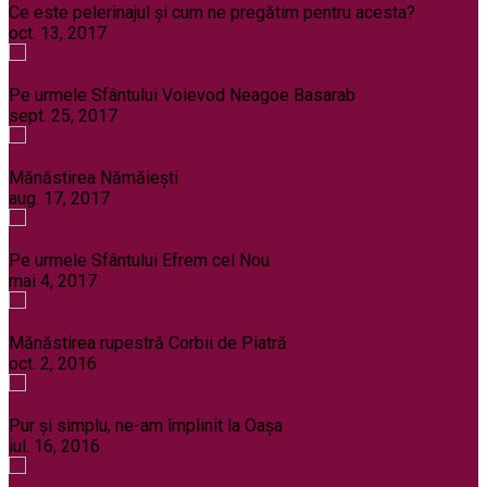
Ce este pelerinajul şi cum ne pregătim pentru acesta?
oct. 13, 2017
Pelerinaje
Pe urmele Sfântului Voievod Neagoe Basarab
sept. 25, 2017
Pelerinaje
Mănăstirea Nămăiești
aug. 17, 2017
Noi și Biserica
Pelerinaje
Pe urmele Sfântului Efrem cel Nou
mai 4, 2017
Pelerinaje
Mănăstirea rupestră Corbii de Piatră
oct. 2, 2016
Pelerinaje
Pur şi simplu, ne-am împlinit la Oaşa
iul. 16, 2016