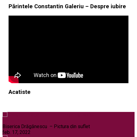
Părintele Constantin Galeriu – Despre iubire
Acatiste
Noi și Biserica
Pelerinaje
Biserica Drăgănescu – Pictura din suflet
feb. 17, 2022