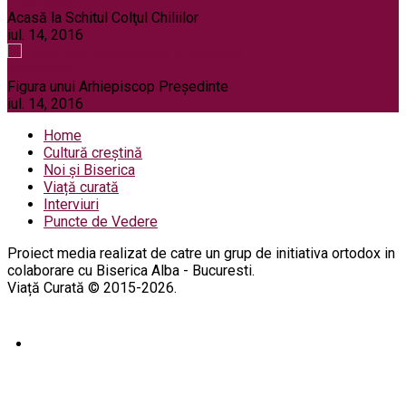
Pelerinaje
Acasă la Schitul Colţul Chiliilor
iul. 14, 2016
Pelerinaje
Figura unui Arhiepiscop Preşedinte
iul. 14, 2016
Home
Cultură creștină
Noi și Biserica
Viață curată
Interviuri
Puncte de Vedere
Proiect media realizat de catre un grup de initiativa ortodox in
colaborare cu Biserica Alba - Bucuresti.
Viață Curată © 2015-2026.