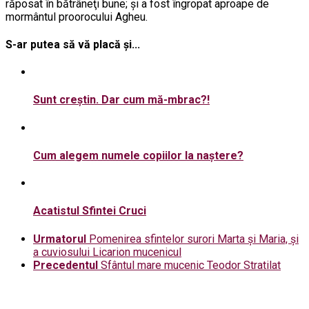
răposat în bătrâneţi bune; şi a fost îngropat aproape de
mormântul proorocului Agheu.
S-ar putea să vă placă și...
Sunt creștin. Dar cum mă-mbrac?!
Cum alegem numele copiilor la naștere?
Acatistul Sfintei Cruci
Urmatorul
Pomenirea sfintelor surori Marta și Maria, și
a cuviosului Licarion mucenicul
Precedentul
Sfântul mare mucenic Teodor Stratilat