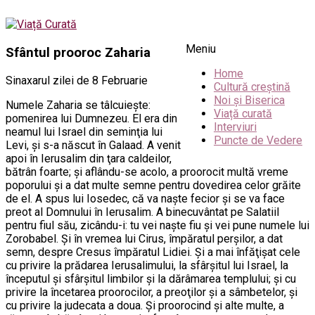
Meniu
Sfântul prooroc Zaharia
Home
Sinaxarul zilei de 8 Februarie
Cultură creștină
Noi și Biserica
Numele Zaharia se tâlcuieşte:
Viață curată
pomenirea lui Dumnezeu. El era din
Interviuri
neamul lui Israel din seminţia lui
Puncte de Vedere
Levi, şi s-a născut în Galaad. A venit
apoi în Ierusalim din ţara caldeilor,
bătrân foarte; şi aflându-se acolo, a proorocit multă vreme
poporului şi a dat multe semne pentru dovedirea celor grăite
de el. A spus lui Iosedec, că va naşte fecior şi se va face
preot al Domnului în Ierusalim. A binecuvântat pe Salatiil
pentru fiul său, zicându-i: tu vei naşte fiu şi vei pune numele lui
Zorobabel. Şi în vremea lui Cirus, împăratul perşilor, a dat
semn, despre Cresus împăratul Lidiei. Şi a mai înfăţişat cele
cu privire la prădarea Ierusalimului, la sfârşitul lui Israel, la
începutul şi sfârşitul limbilor şi la dărâmarea templului; şi cu
privire la încetarea proorocilor, a preoţilor şi a sâmbetelor, şi
cu privire la judecata a doua. Şi proorocind şi alte multe, a