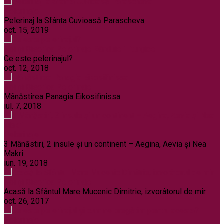
Pelerinaje
Pelerinaj la Sfânta Cuvioasă Parascheva
oct. 15, 2019
Noi și Biserica
Pelerinaje
Rânduieli liturgice
Ce este pelerinajul?
oct. 12, 2018
Noi și Biserica
Pelerinaje
Mânăstirea Panagia Eikosifinissa
iul. 7, 2018
Pelerinaje
3 Mânăstiri, 2 insule și un continent – Aegina, Aevia și Nea
Makri
iun. 19, 2018
Noi și Biserica
Pelerinaje
Acasă la Sfântul Mare Mucenic Dimitrie, izvorâtorul de mir
oct. 26, 2017
Pelerinaje