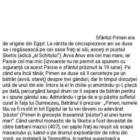
Sfântul Pimen era
de origine din Egipt. La vârsta de cincisprezece ani se duse
sa-i regăsească pe cei sase fraţi ai săi, asceţi in pustiul
Sketis (adică „al Schitului”): Avva Anuv era cel mai mare, iar
Paisie cel mai mic (izvoarele nu ne permit sa spunem cu
siguranţă ca acest Paisie e sfântul prăznuit la 19 iunie). Pe
când era încă tânăr, Pimen se duse să îl cerceteze pe un
bătrân (avvă, stareţ) despre trei gânduri, dar în timpul discuţiei
uită de unul din ele. Întors la el în chilie şi amintindu-şi-l, plecă
pe dată, parcurgând lungul drum ce îl separa de bătrân pentru
a-i spune gândul sau. Admirându-i grija de a-şi păstra sufletul
curat în faţa lui Dumnezeu, Batrânul îi prezise : „Pimen, numele
tău va fi rostit în tot Egiptul iar tu vei deveni cu adevărat
‘păstor’ (Pimen în greceşte înseamnă ‘păstor’) al unei turme
mari”. Când centrul monastic de la Sketis a fost devastat de
către barbarii mazici (407), cei şapte fraţi au reuşit să scape
masacrului şi, luând-o pe drumul exploatărilor de nitriu din
zonă, se instalară la Terenuthis, în partea superioară a