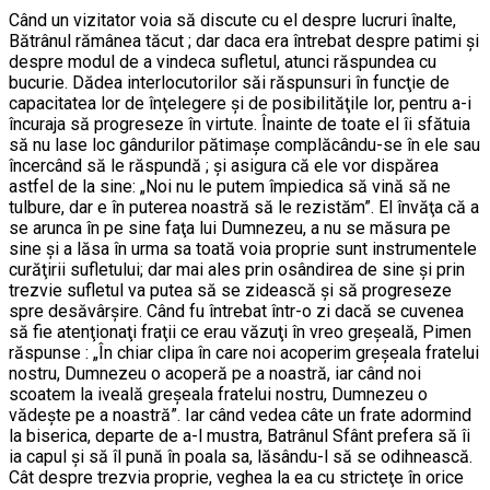
Când un vizitator voia să discute cu el despre lucruri înalte,
Bătrânul rămânea tăcut ; dar daca era întrebat despre patimi şi
despre modul de a vindeca sufletul, atunci răspundea cu
bucurie. Dădea interlocutorilor săi răspunsuri în funcţie de
capacitatea lor de înţelegere şi de posibilităţile lor, pentru a-i
încuraja să progreseze în virtute. Înainte de toate el îi sfătuia
să nu lase loc gândurilor pătimaşe complăcându-se în ele sau
încercând să le răspundă ; şi asigura că ele vor dispărea
astfel de la sine: „Noi nu le putem împiedica să vină să ne
tulbure, dar e în puterea noastră să le rezistăm”. El învăţa că a
se arunca în pe sine faţa lui Dumnezeu, a nu se măsura pe
sine şi a lăsa în urma sa toată voia proprie sunt instrumentele
curăţirii sufletului; dar mai ales prin osândirea de sine şi prin
trezvie sufletul va putea să se zidească şi să progreseze
spre desăvârşire. Când fu întrebat într-o zi dacă se cuvenea
să fie atenţionaţi fraţii ce erau văzuţi în vreo greşeală, Pimen
răspunse : „În chiar clipa în care noi acoperim greşeala fratelui
nostru, Dumnezeu o acoperă pe a noastră, iar când noi
scoatem la iveală greşeala fratelui nostru, Dumnezeu o
vădeşte pe a noastră”. Iar când vedea câte un frate adormind
la biserica, departe de a-l mustra, Batrânul Sfânt prefera să îi
ia capul şi să îl pună în poala sa, lăsându-l să se odihnească.
Cât despre trezvia proprie, veghea la ea cu stricteţe în orice