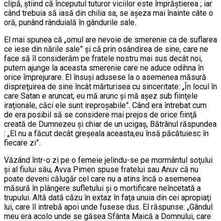
clipă, ştiind că începutul tuturor viciilor este împrăştierea ; iar
când trebuia să iasă din chilia sa, se aşeza mai înainte câte o
oră, punând rânduială în gândurile sale.
El mai spunea că „omul are nevoie de smerenie ca de suflarea
ce iese din nările sale” şi că prin osândirea de sine, care ne
face să îl considerăm pe fratele nostru mai sus decât noi,
putem ajunge la aceasta smerenie care ne aduce odihna în
orice împrejurare. El însuşi adusese la o asemenea măsură
dispreţuirea de sine încât mărturisea cu sinceritate: „În locul în
care Satan e aruncat, eu mă arunc şi mă aşez sub fiinţele
iraţionale, căci ele sunt ireproşabile”. Când era întrebat cum
de era posibil să se considere mai prejos de orice fiinţă
creată de Dumnezeu şi chiar de un ucigaş, Bătrânul răspundea
: „El nu a făcut decât greşeala aceasta,eu însă păcătuiesc în
fiecare zi”.
Văzând într-o zi pe o femeie jelindu-se pe mormântul soţului
şi al fiului său, Avva Pimen spuse fratelui sau Anuv că nu
poate deveni călugăr cel care nu a atins încă o asemenea
măsură în plângere sufletului şi o mortificare neîncetată a
trupului. Altă dată căzu în extaz în faţa unuia din cei apropiaţi
lui, care îl intrebă apoi unde fusese dus. El răspunse: „Gândul
meu era acolo unde se găsea Sfânta Maică a Domnului, care