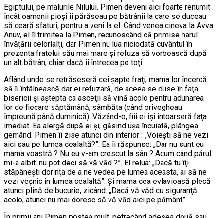
Egiptului, pe malurile Nilului. Pimen deveni aici foarte renumit
încât oamenii pioşi îi părăseau pe bătrânii la care se duceau
să ceară sfaturi, pentru a veni la el. Când venea cineva la Avva
Anuv, el îl trimitea la Pimen, recunoscând că primise harul
învăţării celorlalţi, dar Pimen nu lua niciodată cuvântul în
prezenta fratelui său mai mare şi refuza să vorbească după
un alt bătrân, chiar dacă îi întrecea pe toţi.
Aflând unde se retrăseseră cei şapte fraţi, mama lor încercă
să îi întâlnească dar ei refuzară, de aceea se duse în faţa
bisericii şi aştepta ca asceţii să vină acolo pentru adunarea
lor de fiecare săptămână, sâmbăta (când privegheau
împreună până duminică). Văzând-o, fiii ei îşi întoarseră faţa
imediat. Ea alergă după ei şi, găsind uşa încuiată, plângea
gemând. Pimen îi zise atunci din interior : „Voieşti să ne vezi
aici sau pe lumea cealaltă?”. Ea îi răspunse: „Dar nu sunt eu
mama voastră ? Nu eu v-am crescut la sân ? Acum când părul
mi-a albit, nu pot deci să vă văd ?”. El relua: „Dacă tu îţi
stăpâneşti dorinţa de a ne vedea pe lumea aceasta, ai să ne
vezi veşnic în lumea cealaltă”. Şi mama cea evlavioasă plecă
atunci plină de bucurie, zicând: „Dacă vă văd cu siguranţă
acolo, atunci nu mai doresc să vă văd aici pe pământ”.
În primii ani Pimen postea mult, petrecând adesea două sau