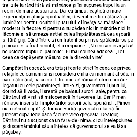
trei zile la rând fără să mănânce şi îşi supunea trupul la un
regim de mare austeritate. Dar cu timpul, câştigă o mare
experienţă în ştiinţa spirituală şi, devenit medic, călăuză şi
luminător pentru locuitorii pustiului, el învăţa să mănânce
moderat în fiecare zi pentru a nu cădea nici în mândrie nici în
lăcomie şi să urmeze astfel calea împărătească cea uşoară
si fără griji. Când într-o zi un frate îl surprinse spălându-se pe
picioare şi a fost smintit, el îi răspunse : „Noi nu am învăţat să
ne ucidem trupul, ci patimile”. El mai spunea adesea : „Tot
ceea ce depăşeşte măsura, de la diavolul vine”.
Cumpătat în asceză, era totuşi foarte strict în ceea ce privea
relaţiile cu oamenii şi îşi considera chilia ca mormânt al său, în
care călugărul, ca un mort, trebuie să rămână străin oricărei
legături cu cele pământeşti. Într-o zi, guvernatorul ţinutului,
dorind să îl vadă, îl arestă pe băiatul surorii sale, pentru ca
Bătrânul să vină să mijlocească în favoarea lui. Dar Pimen
rămase insensibil implorărilor surorii sale, spunând : „Pimen
nu a născut copil”. Şi trimise vorbă guvernatorului să fie
judecat după lege dacă făcuse vreo greşeală. Desigur,
Bătrânul nu a acţionat ca un fără-de-inimă, ci cu înţelepciunea
şi discernământul său a înţeles că guvernatorul se va lăsa
păgubaş.