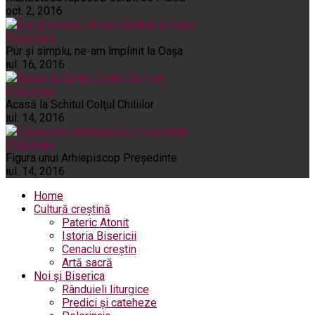
oct. 2, 2016
Pelerinaje
Pur şi simplu, ne-am împlinit la Oaşa
iul. 16, 2016
Pelerinaje
Acasă la Schitul Colţul Chiliilor
iul. 14, 2016
Pelerinaje
Figura unui Arhiepiscop Preşedinte
iul. 14, 2016
Home
Cultură creștină
Pateric Atonit
Istoria Bisericii
Cenaclu creștin
Artă sacră
Noi și Biserica
Rânduieli liturgice
Predici și cateheze