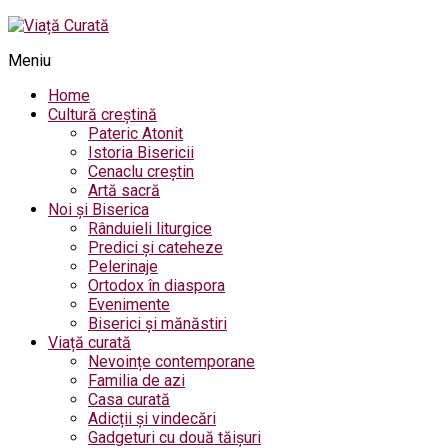
Meniu
Home
Cultură creștină
Pateric Atonit
Istoria Bisericii
Cenaclu creștin
Artă sacră
Noi și Biserica
Rânduieli liturgice
Predici și cateheze
Pelerinaje
Ortodox în diaspora
Evenimente
Biserici și mănăstiri
Viață curată
Nevoințe contemporane
Familia de azi
Casa curată
Adicții și vindecări
Gadgeturi cu două tăișuri