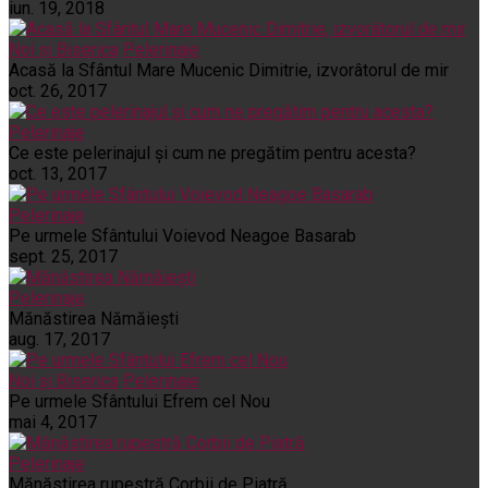
iun. 19, 2018
Noi și Biserica
Pelerinaje
Acasă la Sfântul Mare Mucenic Dimitrie, izvorâtorul de mir
oct. 26, 2017
Pelerinaje
Ce este pelerinajul şi cum ne pregătim pentru acesta?
oct. 13, 2017
Pelerinaje
Pe urmele Sfântului Voievod Neagoe Basarab
sept. 25, 2017
Pelerinaje
Mănăstirea Nămăiești
aug. 17, 2017
Noi și Biserica
Pelerinaje
Pe urmele Sfântului Efrem cel Nou
mai 4, 2017
Pelerinaje
Mănăstirea rupestră Corbii de Piatră