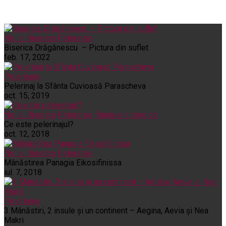
Noi și Biserica
Pelerinaje
Biserica Drăgănescu – Pictura din suflet
feb. 17, 2022
Pelerinaje
Pelerinaj la Sfânta Cuvioasă Parascheva
oct. 15, 2019
Noi și Biserica
Pelerinaje
Rânduieli liturgice
Ce este pelerinajul?
oct. 12, 2018
Noi și Biserica
Pelerinaje
Mânăstirea Panagia Eikosifinissa
iul. 7, 2018
Pelerinaje
3 Mânăstiri, 2 insule și un continent – Aegina, Aevia și Nea
Makri