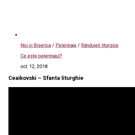
Noi și Biserica
/
Pelerinaje
/
Rânduieli liturgice
Ce este pelerinajul?
oct. 12, 2018
Ceaikovski – Sfanta liturghie