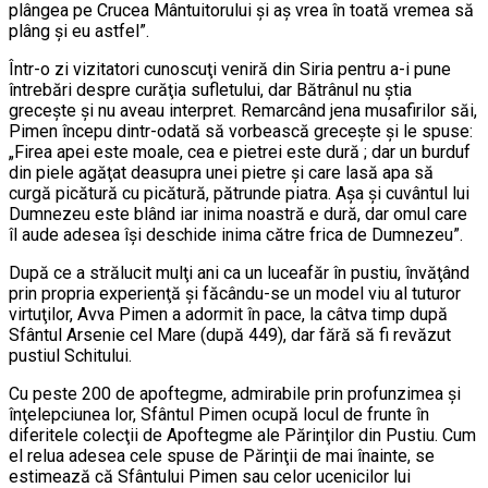
plângea pe Crucea Mântuitorului şi aş vrea în toată vremea să
plâng şi eu astfel”.
Într-o zi vizitatori cunoscuţi veniră din Siria pentru a-i pune
întrebări despre curăţia sufletului, dar Bătrânul nu ştia
greceşte şi nu aveau interpret. Remarcând jena musafirilor săi,
Pimen începu dintr-odată să vorbească greceşte şi le spuse:
„Firea apei este moale, cea e pietrei este dură ; dar un burduf
din piele agăţat deasupra unei pietre şi care lasă apa să
curgă picătură cu picătură, pătrunde piatra. Aşa şi cuvântul lui
Dumnezeu este blând iar inima noastră e dură, dar omul care
îl aude adesea îşi deschide inima către frica de Dumnezeu”.
După ce a strălucit mulţi ani ca un luceafăr în pustiu, învăţând
prin propria experienţă şi făcându-se un model viu al tuturor
virtuţilor, Avva Pimen a adormit în pace, la câtva timp după
Sfântul Arsenie cel Mare (după 449), dar fără să fi revăzut
pustiul Schitului.
Cu peste 200 de apoftegme, admirabile prin profunzimea şi
înţelepciunea lor, Sfântul Pimen ocupă locul de frunte în
diferitele colecţii de Apoftegme ale Părinţilor din Pustiu. Cum
el relua adesea cele spuse de Părinţii de mai înainte, se
estimează că Sfântului Pimen sau celor ucenicilor lui