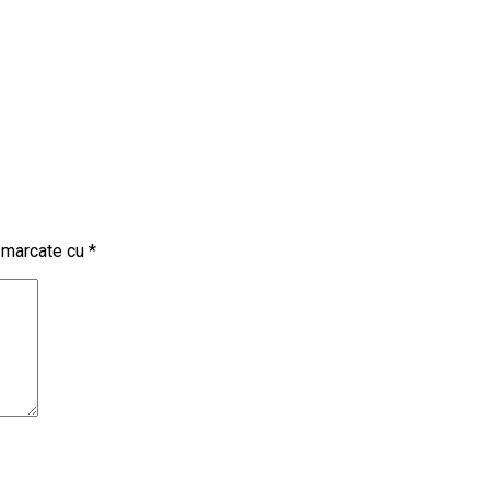
t marcate cu
*