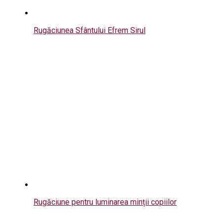
Rugăciunea Sfântului Efrem Sirul
Rugăciune pentru luminarea minții copiilor