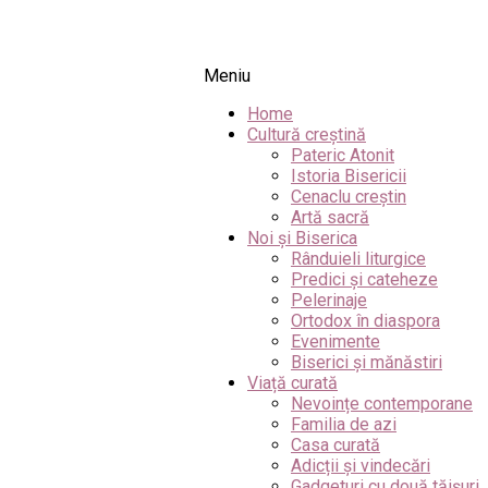
Meniu
Home
Cultură creștină
Pateric Atonit
Istoria Bisericii
Cenaclu creștin
Artă sacră
Noi și Biserica
Rânduieli liturgice
Predici și cateheze
Pelerinaje
Ortodox în diaspora
Evenimente
Biserici și mănăstiri
Viață curată
Nevoințe contemporane
Familia de azi
Casa curată
Adicții și vindecări
Gadgeturi cu două tăișuri