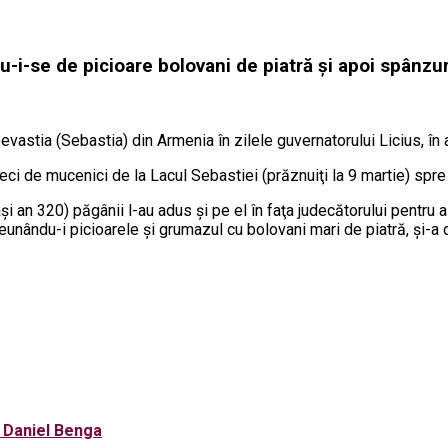
-i-se de picioare bolovani de piatră şi apoi spânzur
vastia (Sebastia) din Armenia în zilele guvernatorului Licius, în a
ci de mucenici de la Lacul Sebastiei (prăznuiţi la 9 martie) spre
i an 320) păgânii l-au adus şi pe el în faţa judecătorului pentru a
ngreunându-i picioarele şi grumazul cu bolovani mari de piatră, şi-a
i Daniel Benga