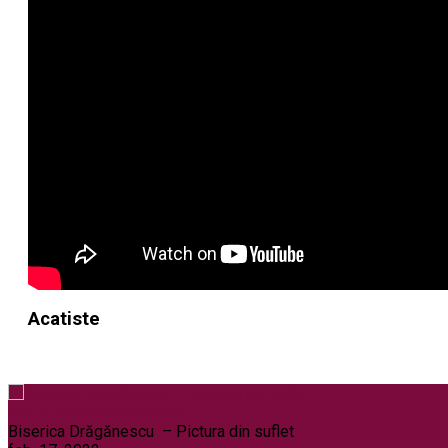
Acatiste
Noi și Biserica
Pelerinaje
Biserica Drăgănescu – Pictura din suflet