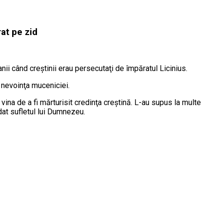
at pe zid
nii când creştinii erau persecutaţi de împăratul Licinius.
 nevoinţa muceniciei.
 vina de a fi mărturisit credinţa creştină. L-au supus la multe
 dat sufletul lui Dumnezeu.