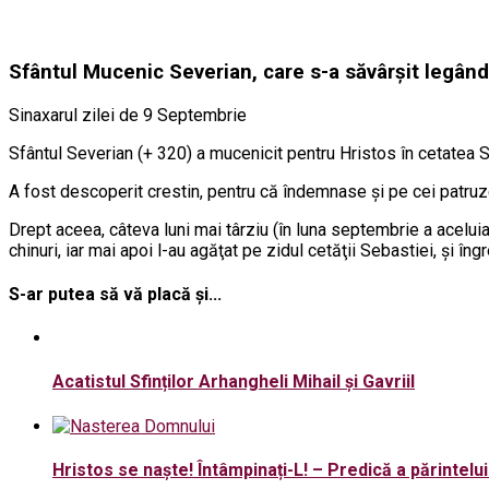
Sfântul Mucenic Severian, care s-a săvârşit legându
Sinaxarul zilei de 9 Septembrie
Sfântul Severian (+ 320) a mucenicit pentru Hristos în cetatea Se
A fost descoperit crestin, pentru că îndemnase şi pe cei patruze
Drept aceea, câteva luni mai târziu (în luna septembrie a aceluiaş
chinuri, iar mai apoi l-au agăţat pe zidul cetăţii Sebastiei, şi î
S-ar putea să vă placă și...
Acatistul Sfinților Arhangheli Mihail și Gavriil
Hristos se naşte! Întâmpinați-L! – Predică a părintelu