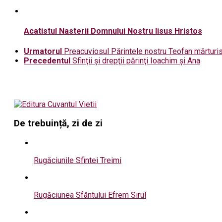
Acatistul Nasterii Domnului Nostru Iisus Hristos
Urmatorul
Preacuviosul Părintele nostru Teofan mărturisit
Precedentul
Sfinţii şi drepţii părinţi Ioachim şi Ana
De trebuință, zi de zi
Rugăciunile Sfintei Treimi
Rugăciunea Sfântului Efrem Sirul