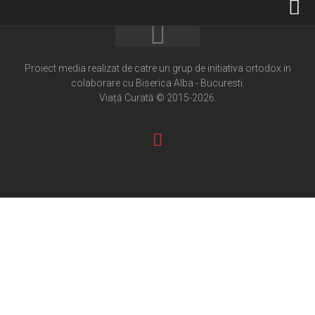
Home
Cultură creștină
Proiect media realizat de catre un grup de initiativa ortodox in
colaborare cu Biserica Alba - Bucuresti.
Pateric Atonit
Viață Curată © 2015-2026.
Istoria Bisericii
Cenaclu creștin
Artă sacră
Noi și Biserica
Rânduieli liturgice
Predici și cateheze
Pelerinaje
Ortodox în diaspora
Evenimente