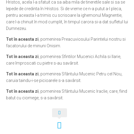
Hristos, acela l-a sfatuit ca sa aiba mila de tineretile sale si sa se
lepede de credinta în Hristos. Si de vreme ce n-a putut a-l pleca,
Ortodox în diaspora
pentru aceasta l-a trimis cu scrisoare la ighemonul Magnentie,
Evenimente
care l-a chinuit în mod cumplit, în timpul carora si-a dat sufletul lui
Dumnezeu.
Biserici și mănăstiri
Tot în aceasta zi
, pomenirea Preacuviosului Parintelui nostru si
Viață curată
facatorului de minuni Onisim.
Nevoințe contemporane
Tot în aceasta zi
, pomenirea Sfintilor Mucenici Achila si Ilarie,
Familia de azi
care împroscati cu pietre s-au savârsit.
Casa curată
Tot în aceasta zi
, pomenirea Sfântului Mucenic Petru cel Nou,
Adicții și vindecări
caruia taindu-i-se picioarele s-a savârsit.
Gadgeturi cu două tăișuri
Tot în aceasta zi
, pomenirea Sfântului Mucenic Iraclie, care, fiind
batut cu ciomege, s-a savârsit.
Bucătărie biblică
Interviuri
Puncte de Vedere