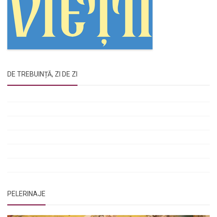
DE TREBUINȚĂ, ZI DE ZI
Rugăciunile Sfintei Treimi
Rugăciunea Sfântului Efrem Sirul
Rugăciune pentru luminarea minții copiilor
Rugăciuni de lăsare în voia Domnului
Rugăciuni de mulțumire
Rugăciuni către Sfânta Cuvioasă Parascheva
PELERINAJE