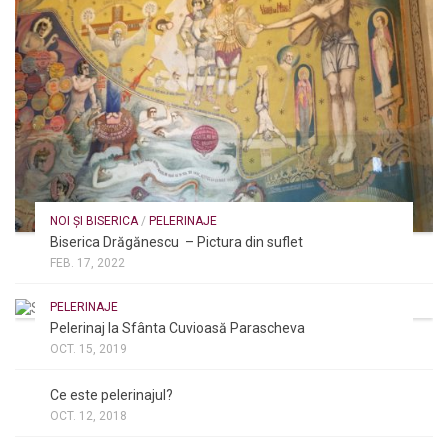
NOI ȘI BISERICA
/
PELERINAJE
Biserica Drăgănescu – Pictura din suflet
FEB. 17, 2022
PELERINAJE
Pelerinaj la Sfânta Cuvioasă Parascheva
OCT. 15, 2019
NOI ȘI BISERICA
/
PELERINAJE
/
RÂNDUIELI LITURGICE
Ce este pelerinajul?
OCT. 12, 2018