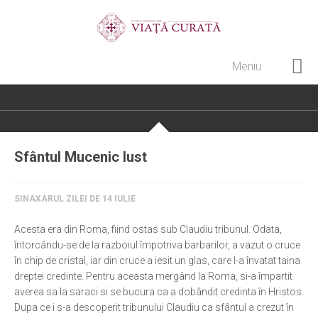
Meniu
Home
Cultură creștină
Pateric Atonit
Sfântul Mucenic Iust
Istoria Bisericii
Cenaclu creștin
SINAXARUL ZILEI DE 14 IULIE
Artă sacră
Acesta era din Roma, fiind ostas sub Claudiu tribunul. Odata,
Noi și Biserica
întorcându-se de la razboiul împotriva barbarilor, a vazut o cruce
în chip de cristal, iar din cruce a iesit un glas, care l-a învatat taina
Rânduieli liturgice
dreptei credinte. Pentru aceasta mergând la Roma, si-a împartit
averea sa la saraci si se bucura ca a dobândit credinta în Hristos.
Predici și cateheze
Dupa ce i s-a descoperit tribunului Claudiu ca sfântul a crezut în
Pelerinaje