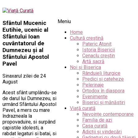
Meniu
Sfântul Mucenic
Eutihie, ucenic al
Home
Sfântului Ioan
Cultură creștină
cuvântatorul de
Pateric Atonit
Dumnezeu și al
Istoria Bisericii
Cenaclu creștin
Sfântului Apostol
Artă sacră
Pavel
Noi și Biserica
Rânduieli liturgice
Sinaxarul zilei de 24
Predici și cateheze
August
Pelerinaje
Ortodox în diaspora
Acest sfânt umplându-se
Evenimente
de darul lui Dumnezeu, si
Biserici și mănăstiri
urmând Sfântului Apostol
Viață curată
Pavel, a mers cu mare
Nevoințe contemporane
îndrazneala la
Familia de azi
propovaduire, si surpând
Casa curată
capistile idolesti, a
Adicții și vindecări
rabdat legaturi si batai, si
Gadgeturi cu două tăișuri