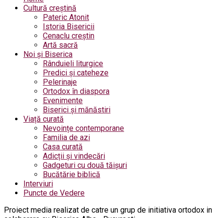
Cultură creștină
Pateric Atonit
Istoria Bisericii
Cenaclu creștin
Artă sacră
Noi și Biserica
Rânduieli liturgice
Predici și cateheze
Pelerinaje
Ortodox în diaspora
Evenimente
Biserici și mănăstiri
Viață curată
Nevoințe contemporane
Familia de azi
Casa curată
Adicții și vindecări
Gadgeturi cu două tăișuri
Bucătărie biblică
Interviuri
Puncte de Vedere
Proiect media realizat de catre un grup de initiativa ortodox in