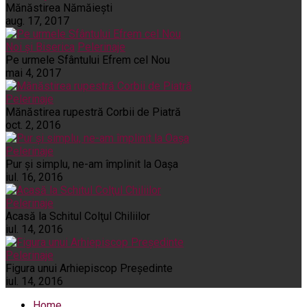
Mănăstirea Nămăiești
aug. 17, 2017
Noi și Biserica
Pelerinaje
Pe urmele Sfântului Efrem cel Nou
mai 4, 2017
Pelerinaje
Mănăstirea rupestră Corbii de Piatră
oct. 2, 2016
Pelerinaje
Pur şi simplu, ne-am împlinit la Oaşa
iul. 16, 2016
Pelerinaje
Acasă la Schitul Colţul Chiliilor
iul. 14, 2016
Pelerinaje
Figura unui Arhiepiscop Preşedinte
iul. 14, 2016
Home