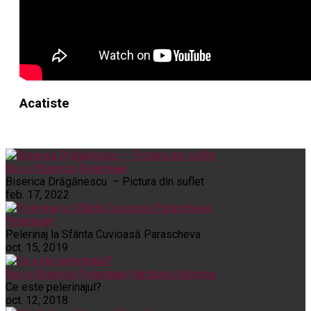
Acatiste
Noi și Biserica
Pelerinaje
Biserica Drăgănescu – Pictura din suflet
feb. 17, 2022
Pelerinaje
Pelerinaj la Sfânta Cuvioasă Parascheva
oct. 15, 2019
Noi și Biserica
Pelerinaje
Rânduieli liturgice
Ce este pelerinajul?
oct. 12, 2018