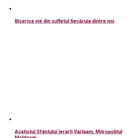
Biserica vie din sufletul fiecăruia dintre noi
Acatistul Sfântului Ierarh Varlaam, Mitropolitul
Moldovei