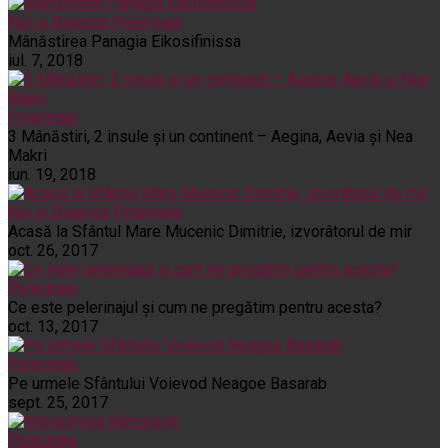
Noi și Biserica
Pelerinaje
Mânăstirea Panagia Eikosifinissa
iul. 7, 2018
Pelerinaje
3 Mânăstiri, 2 insule și un continent – Aegina, Aevia și Nea
Makri
iun. 19, 2018
Noi și Biserica
Pelerinaje
Acasă la Sfântul Mare Mucenic Dimitrie, izvorâtorul de mir
oct. 26, 2017
Pelerinaje
Ce este pelerinajul şi cum ne pregătim pentru acesta?
oct. 13, 2017
Pelerinaje
Pe urmele Sfântului Voievod Neagoe Basarab
sept. 25, 2017
Pelerinaje