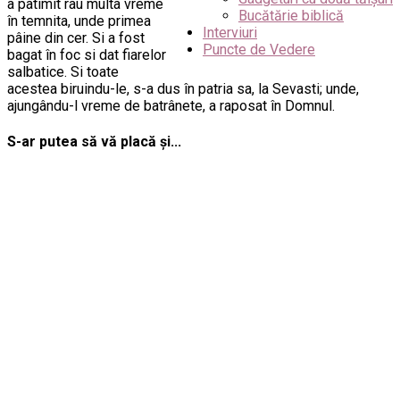
a patimit rau multa vreme
Bucătărie biblică
în temnita, unde primea
Interviuri
pâine din cer. Si a fost
Puncte de Vedere
bagat în foc si dat fiarelor
salbatice. Si toate
acestea biruindu-le, s-a dus în patria sa, la Sevasti; unde,
ajungându-l vreme de batrânete, a raposat în Domnul.
S-ar putea să vă placă și...