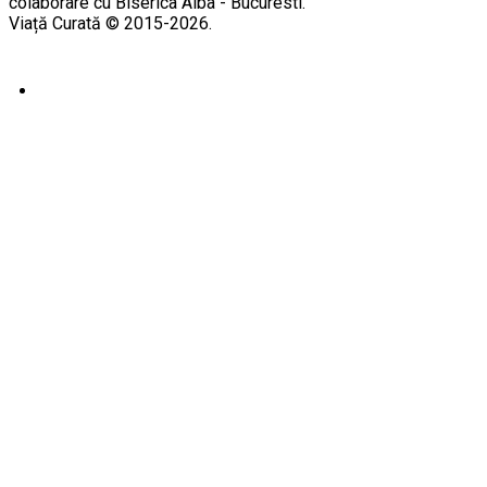
colaborare cu Biserica Alba - Bucuresti.
Viață Curată © 2015-2026.