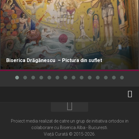
Biserica Drăgănescu – Pictura din suflet
Home
Cultură creștină
Proiect media realizat de catre un grup de initiativa ortodox in
colaborare cu Biserica Alba - Bucuresti.
Pateric Atonit
Viață Curată © 2015-2026.