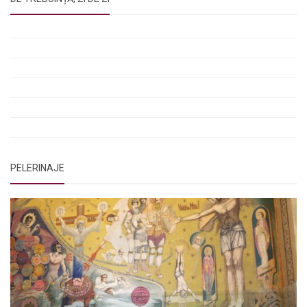
Rugăciunile Sfintei Treimi
Rugăciunea Sfântului Efrem Sirul
Rugăciune pentru luminarea minții copiilor
Rugăciuni de lăsare în voia Domnului
Rugăciuni de mulțumire
Rugăciuni către Sfânta Cuvioasă Parascheva
PELERINAJE