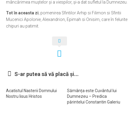
mâncărimea muştelor şi a viespilor, şi-a dat sufletul la Dumnezeu.
Ortodox în diaspora
Tot în aceasta zi
, pomenirea Sfintilor Arhip si Filimon si Sfintii
Evenimente
Mucenici Apolonie, Alexandrion, Epimah si Onisim, care în felurite
chipuri au patimit.
Biserici și mănăstiri
Viață curată
Nevoințe contemporane
Familia de azi
Casa curată
S-ar putea să vă placă și...
Adicții și vindecări
Gadgeturi cu două tăișuri
Acatistul Nasterii Domnului
Sămânța este Cuvântul lui
Nostru Iisus Hristos
Dumnezeu – Predica
Bucătărie biblică
părintelui Constantin Galeriu
Interviuri
Puncte de Vedere