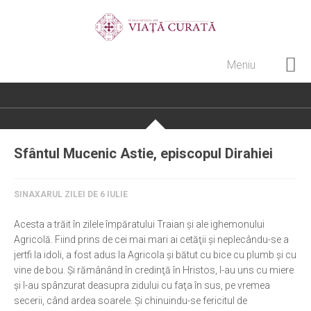
Meniu
Home
Cultură creștină
Pateric Atonit
Sfântul Mucenic Astie, episcopul Dirahiei
Istoria Bisericii
Cenaclu creștin
SINAXARUL ZILEI DE 6 IULIE
Artă sacră
Acesta a trăit în zilele împăratului Traian şi ale ighemonului
Noi și Biserica
Agricolă. Fiind prins de cei mai mari ai cetăţii şi neplecându-se a
jertfi la idoli, a fost adus la Agricola şi bătut cu bice cu plumb şi cu
Rânduieli liturgice
vine de bou. Şi rămânând în credinţă în Hristos, l-au uns cu miere
şi l-au spânzurat deasupra zidului cu faţa în sus, pe vremea
Predici și cateheze
secerii, când ardea soarele. Şi chinuindu-se fericitul de
Pelerinaje