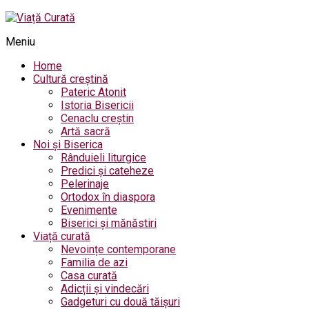
Meniu
Home
Cultură creștină
Pateric Atonit
Istoria Bisericii
Cenaclu creștin
Artă sacră
Noi și Biserica
Rânduieli liturgice
Predici și cateheze
Pelerinaje
Ortodox în diaspora
Evenimente
Biserici și mănăstiri
Viață curată
Nevoințe contemporane
Familia de azi
Casa curată
Adicții și vindecări
Gadgeturi cu două tăișuri