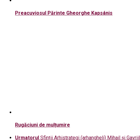
Preacuviosul Părinte Gheorghe Kapsánis
Rugăciuni de mulțumire
Urmatorul
Sfinții Arhistrategi (arhangheli) Mihail și Gavriil