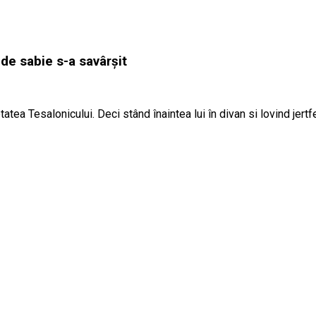
de sabie s-a savârșit
tea Tesalonicului. Deci stând înaintea lui în divan si lovind jertfel