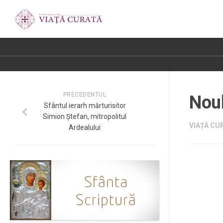
PRECEDENTUL
Nou
Sfântul ierarh mărturisitor
Simion Ștefan, mitropolitul
VIAȚĂ CUR
Ardealului