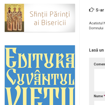
S-ar 
Acatistul N
Domnului
Lasă un
Comen
Nume