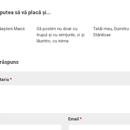
putea să vă placă și...
așterii Maicii
Să postim nu doar cu
Tatăl meu, Dumitru
trupul și cu simțurile, ci și
Stăniloae
lăuntric, cu inima
 răspuns
tariu
*
*
Email
*