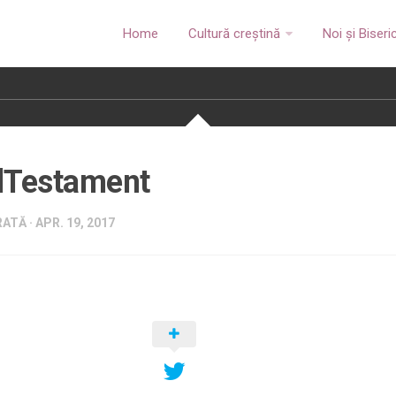
Home
Cultură creștină
Noi și Biseri
lTestament
ATĂ · APR. 19, 2017