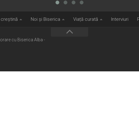
 creștină
Noi și Biserica
Viață curată
Interviuri
borare cu Biserica Alba -