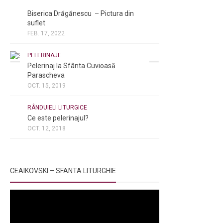
NOI ȘI BISERICA
/
PELERINAJE
Biserica Drăgănescu – Pictura din
suflet
FEB. 17, 2022
PELERINAJE
Pelerinaj la Sfânta Cuvioasă
Parascheva
OCT. 15, 2019
NOI ȘI BISERICA
/
PELERINAJE
/
RÂNDUIELI LITURGICE
Ce este pelerinajul?
OCT. 12, 2018
CEAIKOVSKI – SFANTA LITURGHIE