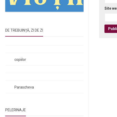
Site w
DE TREBUINȚĂ, ZI DE ZI
Rugăciunile Sfintei Treimi
Rugăciunea Sfântului Efrem Sirul
Rugăciune pentru luminarea minții
copiilor
Rugăciuni de lăsare în voia Domnului
Rugăciuni de mulțumire
Rugăciuni către Sfânta Cuvioasă
Parascheva
PELERINAJE