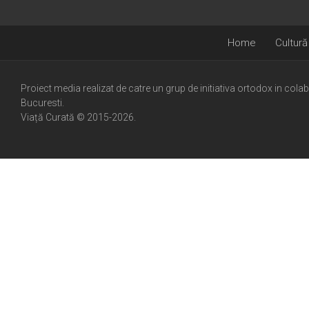
Home
Cultură
Proiect media realizat de catre un grup de initiativa ortodox in cola
Bucuresti.
Viață Curată © 2015-2026.