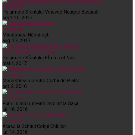
Pelerinaje
Pe urmele Sfântului Voievod Neagoe Basarab
sept. 25, 2017
Pelerinaje
Mănăstirea Nămăiești
aug. 17, 2017
Noi și Biserica
Pelerinaje
Pe urmele Sfântului Efrem cel Nou
mai 4, 2017
Pelerinaje
Mănăstirea rupestră Corbii de Piatră
oct. 2, 2016
Pelerinaje
Pur şi simplu, ne-am împlinit la Oaşa
iul. 16, 2016
Pelerinaje
Acasă la Schitul Colţul Chiliilor
iul. 14, 2016