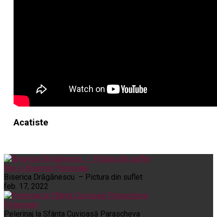
Acatiste
Noi și Biserica
Pelerinaje
Biserica Drăgănescu – Pictura din suflet
feb. 17, 2022
Pelerinaje
Pelerinaj la Sfânta Cuvioasă Parascheva