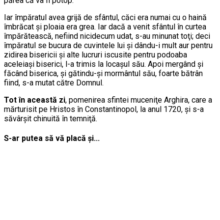
părea că va fi potop.
Iar împăratul avea grijă de sfântul, căci era numai cu o haină
îmbrăcat şi ploaia era grea. Iar dacă a venit sfântul în curtea
împărătească, nefiind nicidecum udat, s-au minunat toţi; deci
împăratul se bucura de cuvintele lui şi dându-i mult aur pentru
zidirea bisericii şi alte lucruri iscusite pentru podoaba
aceleiaşi biserici, l-a trimis la locaşul său. Apoi mergând şi
făcând biserica, şi gătindu-şi mormântul său, foarte bătrân
fiind, s-a mutat către Domnul.
Tot în această zi
, pomenirea sfintei muceniţe Arghira, care a
mărturisit pe Hristos în Constantinopol, la anul 1720, şi s-a
săvârşit chinuită în temniţă.
S-ar putea să vă placă și...