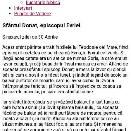
Bucătărie biblică
Interviuri
Puncte de Vedere
Sfântul Donat, episcopul Evriei
Sinaxarul zilei de 30 Aprilie
Acest sfânt părinte a trăit în zilele lui Teodosie cel Mare, fiind
episcop în cetatea ce se cheamă Evria, în Epirul cel vechi. Şi
lângă acea cetate era un sat ce se numea Soria, la care era un
izvor cu apă, şi câţi beau dintr-însul mureau cu amar. Aflând de
aceasta preasfântul episcop Donat, a mers la izvor cu clericii
săi, şi cum a sosit s-a făcut tunet, şi îndată ieşind de acolo un
balaur purtător de moarte, care îşi avea cuibul la izvor a
întâmpinat pe fericitul, şi încerca să împiedice cu coada sa
picioarele asinului, pe care era sfântul călare.
Iar sfântul întorcându-se şi văzând balaurul, a luat funia cu
care bătea asinul şi a lovit spinarea balaurului, cu aceasta
făcând pe balaur să ia rană purtătoare de moarte; pentru că
îndată a căzut şi a murit. Atunci au adunat lemne cei ce au
văzut minunea, şi au făcut foc, şi au ars fiara. Şi nimenea nu
cuteza să se apropie de apă şi să o guste; iar sfântul făcând