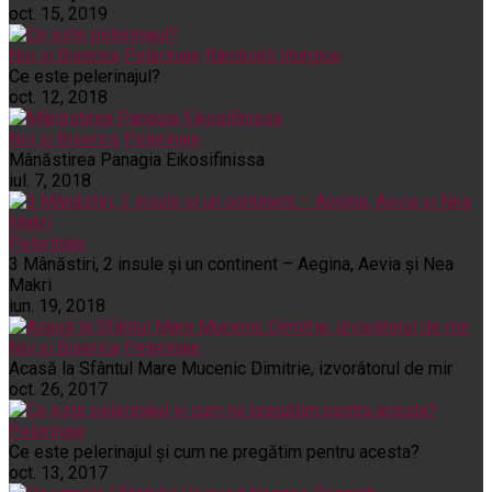
oct. 15, 2019
Noi și Biserica
Pelerinaje
Rânduieli liturgice
Ce este pelerinajul?
oct. 12, 2018
Noi și Biserica
Pelerinaje
Mânăstirea Panagia Eikosifinissa
iul. 7, 2018
Pelerinaje
3 Mânăstiri, 2 insule și un continent – Aegina, Aevia și Nea
Makri
iun. 19, 2018
Noi și Biserica
Pelerinaje
Acasă la Sfântul Mare Mucenic Dimitrie, izvorâtorul de mir
oct. 26, 2017
Pelerinaje
Ce este pelerinajul şi cum ne pregătim pentru acesta?
oct. 13, 2017