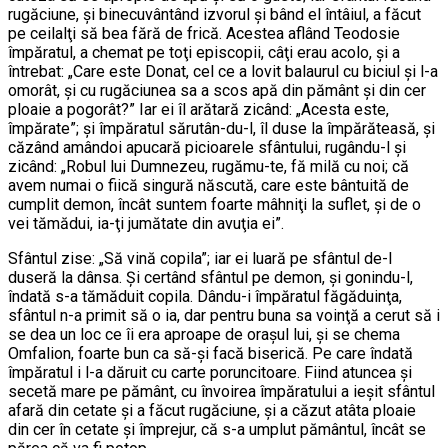
rugăciune, şi binecuvântând izvorul şi bând el întâiul, a făcut
pe ceilalţi să bea fără de frică. Acestea aflând Teodosie
împăratul, a chemat pe toţi episcopii, câţi erau acolo, şi a
întrebat: „Care este Donat, cel ce a lovit balaurul cu biciul şi l-a
omorât, şi cu rugăciunea sa a scos apă din pământ şi din cer
ploaie a pogorât?” Iar ei îl arătară zicând: „Acesta este,
împărate”; şi împăratul sărutân-du-l, îl duse la împărăteasă, şi
căzând amândoi apucară picioarele sfântului, rugându-l şi
zicând: „Robul lui Dumnezeu, rugămu-te, fă milă cu noi; că
avem numai o fiică singură născută, care este bântuită de
cumplit demon, încât suntem foarte mâhniţi la suflet, şi de o
vei tămădui, ia-ţi jumătate din avuţia ei”.
Sfântul zise: „Să vină copila”; iar ei luară pe sfântul de-l
duseră la dânsa. Şi certând sfântul pe demon, şi gonindu-l,
îndată s-a tămăduit copila. Dându-i împăratul făgăduinţa,
sfântul n-a primit să o ia, dar pentru buna sa voinţă a cerut să i
se dea un loc ce îi era aproape de oraşul lui, şi se chema
Omfalion, foarte bun ca să-şi facă biserică. Pe care îndată
împăratul i l-a dăruit cu carte poruncitoare. Fiind atuncea şi
secetă mare pe pământ, cu învoirea împăratului a ieşit sfântul
afară din cetate şi a făcut rugăciune, şi a căzut atâta ploaie
din cer în cetate şi împrejur, că s-a umplut pământul, încât se