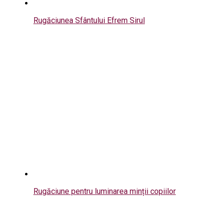
Rugăciunea Sfântului Efrem Sirul
Rugăciune pentru luminarea minții copiilor