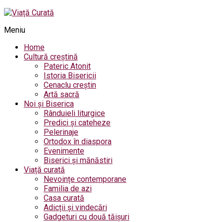
Meniu
Home
Cultură creștină
Pateric Atonit
Istoria Bisericii
Cenaclu creștin
Artă sacră
Noi și Biserica
Rânduieli liturgice
Predici și cateheze
Pelerinaje
Ortodox în diaspora
Evenimente
Biserici și mănăstiri
Viață curată
Nevoințe contemporane
Familia de azi
Casa curată
Adicții și vindecări
Gadgeturi cu două tăișuri