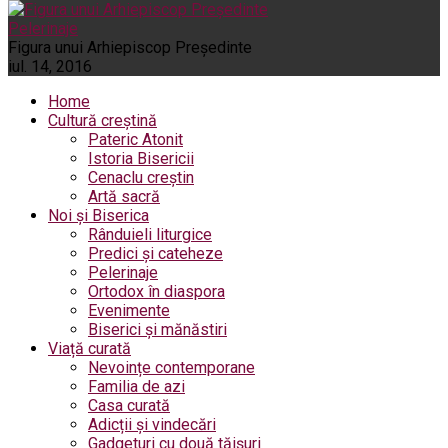
Pelerinaje
Figura unui Arhiepiscop Preşedinte
iul. 14, 2016
Home
Cultură creștină
Pateric Atonit
Istoria Bisericii
Cenaclu creștin
Artă sacră
Noi și Biserica
Rânduieli liturgice
Predici și cateheze
Pelerinaje
Ortodox în diaspora
Evenimente
Biserici și mănăstiri
Viață curată
Nevoințe contemporane
Familia de azi
Casa curată
Adicții și vindecări
Gadgeturi cu două tăișuri