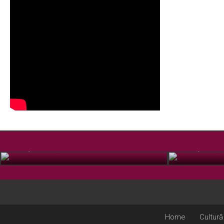
Biserica Drăgănescu – Pictura din suflet
Pelerinaj la
FEB. 17, 2022
OCT. 15, 2019
Home
Cultură