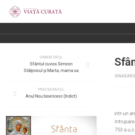
URMATORUL
Sfân
Sfântul cuvios Simeon
Stâlpnicul și Marta, mama sa
SINAXARU
PRECEDENTUL
Anul Nou bisericesc (Indict)
intr-un a
Intrupare
753 a.u.c