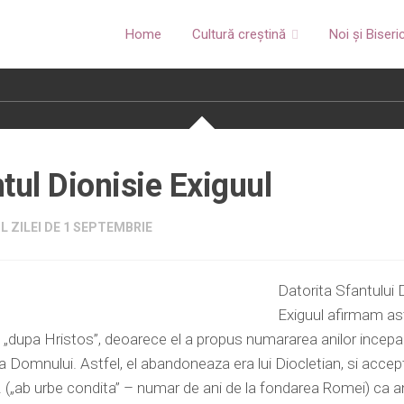
Home
Cultură creștină
Noi și Biseri
tul Dionisie Exiguul
L ZILEI DE 1 SEPTEMBRIE
Datorita Sfantului 
Exiguul afirmam as
n „dupa Hristos”, deoarece el a propus numararea anilor incep
a Domnului. Astfel, el abandoneaza era lui Diocletian, si accep
. („ab urbe condita” – numar de ani de la fondarea Romei) ca a