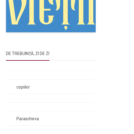
DE TREBUINȚĂ, ZI DE ZI
Rugăciunile Sfintei Treimi
Rugăciunea Sfântului Efrem Sirul
Rugăciune pentru luminarea minții
copiilor
Rugăciuni de lăsare în voia Domnului
Rugăciuni de mulțumire
Rugăciuni către Sfânta Cuvioasă
Parascheva