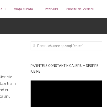
ca
Viață curată
Interviuri
Puncte de Vedere
PĂRINTELE CONSTANTIN GALERIU – DESPRE
IUBIRE
Dionisie
tazi traim
and cu
ta anul
n al