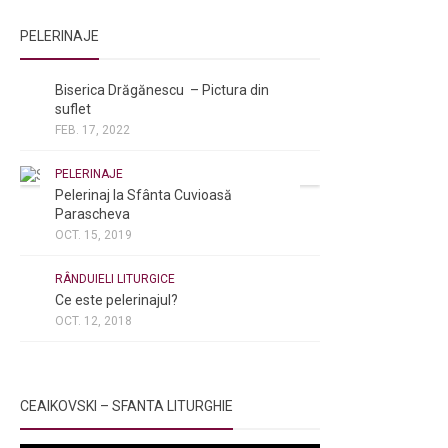
PELERINAJE
NOI ȘI BISERICA
/
PELERINAJE
Biserica Drăgănescu – Pictura din
suflet
FEB. 17, 2022
PELERINAJE
Pelerinaj la Sfânta Cuvioasă
Parascheva
OCT. 15, 2019
NOI ȘI BISERICA
/
PELERINAJE
/
RÂNDUIELI LITURGICE
Ce este pelerinajul?
OCT. 12, 2018
CEAIKOVSKI – SFANTA LITURGHIE