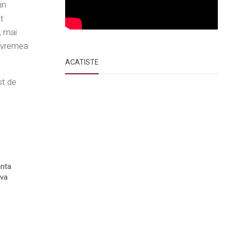
in
at
, mai
u vremea
ACATISTE
st de
ânta
va