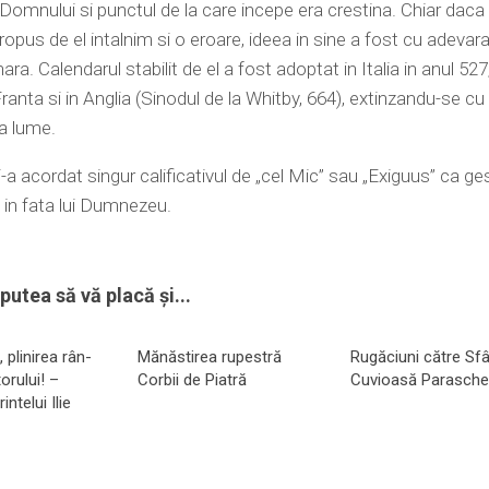
i Domnului si punctul de la care incepe era crestina. Chiar daca 
propus de el intalnim si o eroare, ideea in sine a fost cu adevar
ara. Calendarul stabilit de el a fost adoptat in Italia in anul 527
 Franta si in Anglia (Sinodul de la Whitby, 664), extinzandu-se c
ga lume.
i-a acordat singur calificativul de „cel Mic” sau „Exiguus” ca ge
in fata lui Dumnezeu.
putea să vă placă și...
 plinirea rân­
Mănăstirea rupestră
Rugăciuni către Sf
torului! –
Corbii de Piatră
Cuvioasă Parasche
intelui Ilie