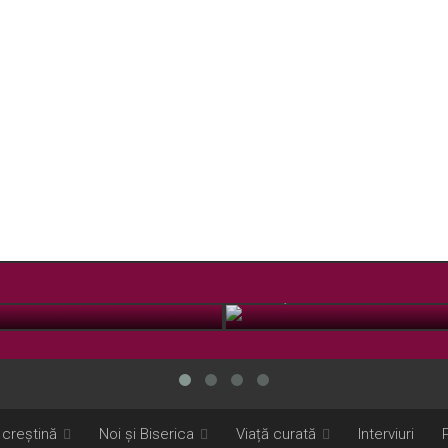
 Sfânta Cuvioasă Parascheva
Ce este pelerinajul?
OCT. 12, 2018
 creștină
Noi și Biserica
Viață curată
Interviuri