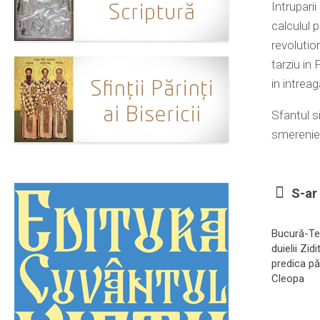
Intrupari
calculul 
revolution
tarziu in
in intrea
Sfantul s
smerenie 
S-ar 
Bucură-Te,
duielii Zidi
predica păr
Cleopa