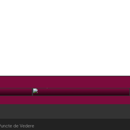
Mânăstirea Panagia Eikosifinissa
IUL. 7, 2018
Puncte de Vedere