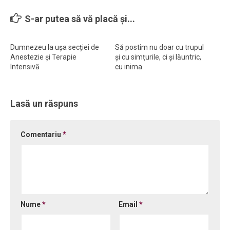
Ortodox în diaspora
S-ar putea să vă placă și...
Evenimente
Dumnezeu la ușa secției de
Să postim nu doar cu trupul
Biserici și mănăstiri
Anestezie și Terapie
și cu simțurile, ci și lăuntric,
Viață curată
Intensivă
cu inima
Nevoințe contemporane
Familia de azi
Lasă un răspuns
Casa curată
Comentariu
*
Adicții și vindecări
Gadgeturi cu două tăișuri
Bucătărie biblică
Interviuri
Nume
*
Email
*
Puncte de Vedere