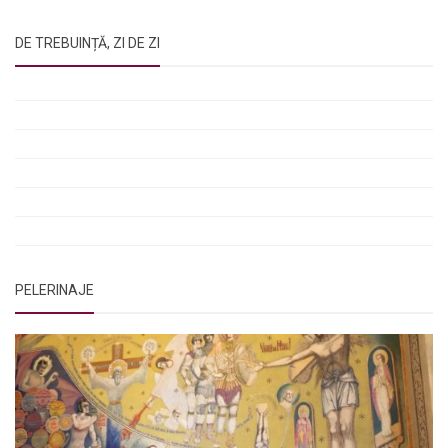
DE TREBUINȚĂ, ZI DE ZI
Rugăciunile Sfintei Treimi
Rugăciunea Sfântului Efrem Sirul
Rugăciune pentru luminarea minții copiilor
Rugăciuni de lăsare în voia Domnului
Rugăciuni de mulțumire
Rugăciuni către Sfânta Cuvioasă Parascheva
PELERINAJE