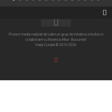
Home
Cultură creștină
Proiect media realizat de catre un grup de initiativa ortodox in
colaborare cu Biserica Alba - Bucuresti.
Pateric Atonit
Viață Curată © 2015-2026.
Istoria Bisericii
Cenaclu creștin
Artă sacră
Noi și Biserica
Rânduieli liturgice
Predici și cateheze
Pelerinaje
Ortodox în diaspora