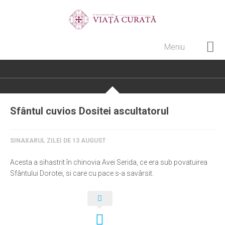
Meniu
Home
Cultură creștină
Pateric Atonit
Sfântul cuvios Dositei ascultatorul
Istoria Bisericii
Cenaclu creștin
SINAXARUL ZILEI DE 13 AUGUST
Artă sacră
Acesta a sihastrit în chinovia Avei Serida, ce era sub povatuirea
Noi și Biserica
Sfântului Dorotei, si care cu pace s-a savârsit.
Rânduieli liturgice
Predici și cateheze
Pelerinaje