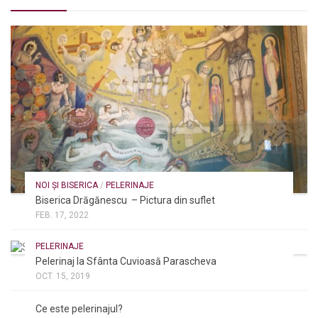
NOI ȘI BISERICA
/
PELERINAJE
Biserica Drăgănescu – Pictura din suflet
FEB. 17, 2022
PELERINAJE
Pelerinaj la Sfânta Cuvioasă Parascheva
OCT. 15, 2019
NOI ȘI BISERICA
/
PELERINAJE
/
RÂNDUIELI LITURGICE
Ce este pelerinajul?