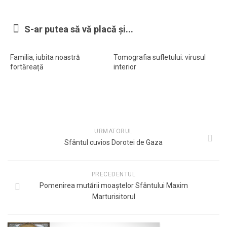
Ortodox în diaspora
S-ar putea să vă placă și...
Evenimente
Biserici și mănăstiri
Familia, iubita noastră
Tomografia sufletului: virusul
Viață curată
fortăreață
interior
Nevoințe contemporane
Familia de azi
Casa curată
URMATORUL
Adicții și vindecări
Sfântul cuvios Dorotei de Gaza
Gadgeturi cu două tăișuri
Bucătărie biblică
PRECEDENTUL
Pomenirea mutării moaștelor Sfântului Maxim
Interviuri
Marturisitorul
Puncte de Vedere