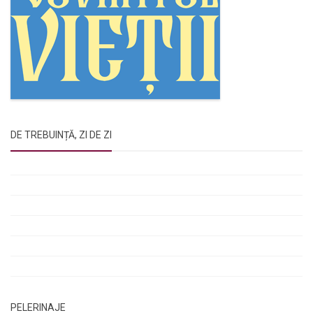
DE TREBUINȚĂ, ZI DE ZI
Rugăciunile Sfintei Treimi
Rugăciunea Sfântului Efrem Sirul
Rugăciune pentru luminarea minții copiilor
Rugăciuni de lăsare în voia Domnului
Rugăciuni de mulțumire
Rugăciuni către Sfânta Cuvioasă Parascheva
PELERINAJE