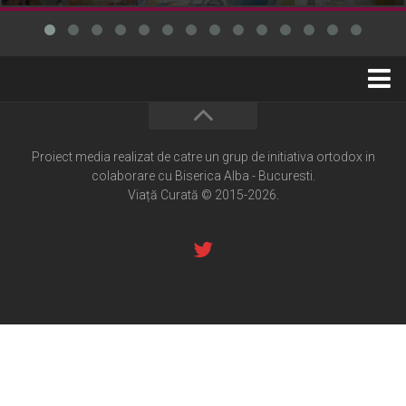
Home
Cultură creștină
Proiect media realizat de catre un grup de initiativa ortodox in
colaborare cu Biserica Alba - Bucuresti.
Pateric Atonit
Viață Curată © 2015-2026.
Istoria Bisericii
Cenaclu creștin
Artă sacră
Noi și Biserica
Rânduieli liturgice
Predici și cateheze
Pelerinaje