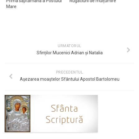
Prima săptămână a Postului
Rugăciuni de mulțumire
Mare
URMATORUL
Sfinților Mucenici Adrian și Natalia
PRECEDENTUL
Așezarea moaștelor Sfântului Apostol Bartolomeu