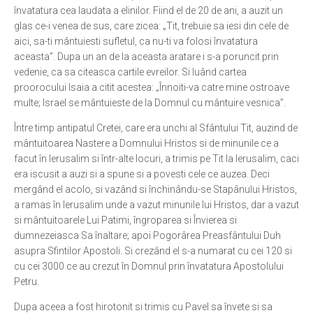
învatatura cea laudata a elinilor. Fiind el de 20 de ani, a auzit un
Ortodox în diaspora
glas ce-i venea de sus, care zicea: „Tit, trebuie sa iesi din cele de
aici, sa-ti mântuiesti sufletul, ca nu-ti va folosi învatatura
Evenimente
aceasta”. Dupa un an de la aceasta aratare i s-a poruncit prin
Biserici și mănăstiri
vedenie, ca sa citeasca cartile evreilor. Si luând cartea
proorocului Isaia a citit acestea: „Înnoiti-va catre mine ostroave
Viață curată
multe; Israel se mântuieste de la Domnul cu mântuire vesnica”.
Nevoințe contemporane
Între timp antipatul Cretei, care era unchi al Sfântului Tit, auzind de
Familia de azi
mântuitoarea Nastere a Domnului Hristos si de minunile ce a
facut în Ierusalim si într-alte locuri, a trimis pe Tit la Ierusalim, caci
Casa curată
era iscusit a auzi si a spune si a povesti cele ce auzea. Deci
Adicții și vindecări
mergând el acolo, si vazând si închinându-se Stapânului Hristos,
a ramas în Ierusalim unde a vazut minunile lui Hristos, dar a vazut
Gadgeturi cu două tăișuri
si mântuitoarele Lui Patimi, îngroparea si Învierea si
Bucătărie biblică
dumnezeiasca Sa înaltare; apoi Pogorârea Preasfântului Duh
asupra Sfintilor Apostoli. Si crezând el s-a numarat cu cei 120 si
Interviuri
cu cei 3000 ce au crezut în Domnul prin învatatura Apostolului
Puncte de Vedere
Petru.
Dupa aceea a fost hirotonit si trimis cu Pavel sa învete si sa