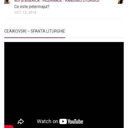
NOI ȘI BISERICA
/
PELERINAJE
/
RÂNDUIELI LITURGICE
Ce este pelerinajul?
OCT. 12, 2018
CEAIKOVSKI – SFANTA LITURGHIE