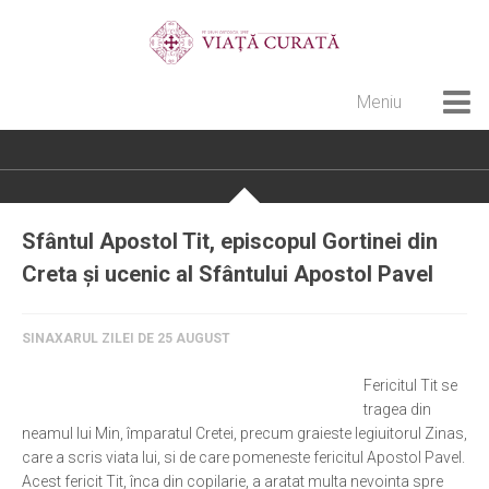
Meniu
Home
Cultură creștină
Pateric Atonit
Sfântul Apostol Tit, episcopul Gortinei din
Istoria Bisericii
Creta și ucenic al Sfântului Apostol Pavel
Cenaclu creștin
Artă sacră
SINAXARUL ZILEI DE 25 AUGUST
Noi și Biserica
Fericitul Tit se
tragea din
Rânduieli liturgice
neamul lui Min, împaratul Cretei, precum graieste legiuitorul Zinas,
Predici și cateheze
care a scris viata lui, si de care pomeneste fericitul Apostol Pavel.
Acest fericit Tit, înca din copilarie, a aratat multa nevointa spre
Pelerinaje