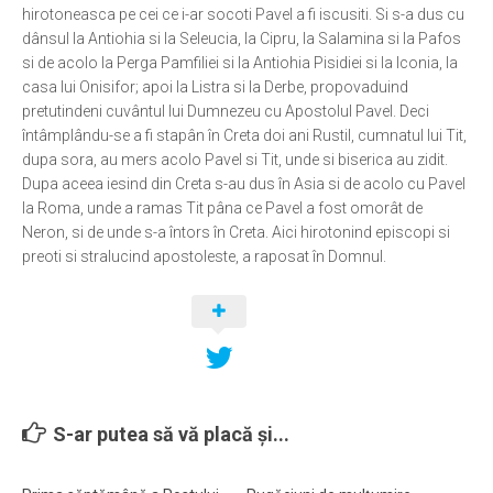
hirotoneasca pe cei ce i-ar socoti Pavel a fi iscusiti. Si s-a dus cu
dânsul la Antiohia si la Seleucia, la Cipru, la Salamina si la Pafos
si de acolo la Perga Pamfiliei si la Antiohia Pisidiei si la Iconia, la
casa lui Onisifor; apoi la Listra si la Derbe, propovaduind
pretutindeni cuvântul lui Dumnezeu cu Apostolul Pavel. Deci
întâmplându-se a fi stapân în Creta doi ani Rustil, cumnatul lui Tit,
dupa sora, au mers acolo Pavel si Tit, unde si biserica au zidit.
Dupa aceea iesind din Creta s-au dus în Asia si de acolo cu Pavel
la Roma, unde a ramas Tit pâna ce Pavel a fost omorât de
Neron, si de unde s-a întors în Creta. Aici hirotonind episcopi si
preoti si stralucind apostoleste, a raposat în Domnul.
S-ar putea să vă placă și...