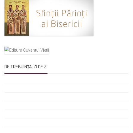
DE TREBUINȚĂ, ZI DE ZI
Rugăciunile Sfintei Treimi
Rugăciunea Sfântului Efrem Sirul
Rugăciune pentru luminarea minții copiilor
Rugăciuni de lăsare în voia Domnului
Rugăciuni de mulțumire
Rugăciuni către Sfânta Cuvioasă Parascheva