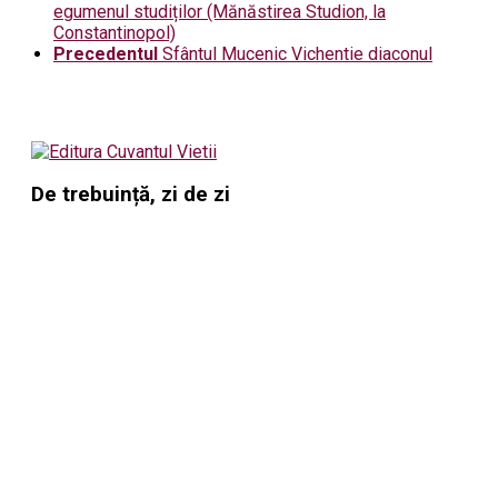
egumenul studiților (Mănăstirea Studion, la
Constantinopol)
Precedentul
Sfântul Mucenic Vichentie diaconul
De trebuință, zi de zi