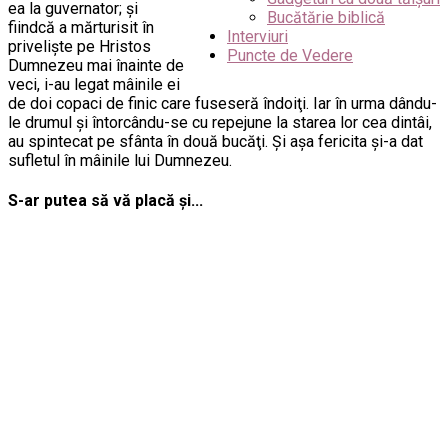
ea la guvernator; şi
Bucătărie biblică
fiindcă a mărturisit în
Interviuri
privelişte pe Hristos
Puncte de Vedere
Dumnezeu mai înainte de
veci, i-au legat mâinile ei
de doi copaci de finic care fuseseră îndoiţi. Iar în urma dându-
le drumul şi întorcându-se cu repejune la starea lor cea dintâi,
au spintecat pe sfânta în două bucăţi. Şi aşa fericita şi-a dat
sufletul în mâinile lui Dumnezeu.
S-ar putea să vă placă și...