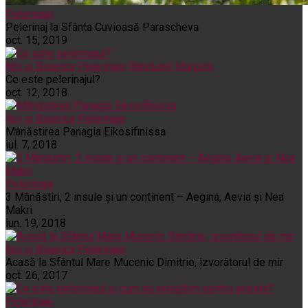
Pelerinaje
Pelerinaj la Sfânta Cuvioasă Parascheva
oct. 15, 2019
Noi și Biserica
Pelerinaje
Rânduieli liturgice
Ce este pelerinajul?
oct. 12, 2018
Noi și Biserica
Pelerinaje
Mânăstirea Panagia Eikosifinissa
iul. 7, 2018
Pelerinaje
3 Mânăstiri, 2 insule și un continent – Aegina, Aevia și Nea
Makri
iun. 19, 2018
Noi și Biserica
Pelerinaje
Acasă la Sfântul Mare Mucenic Dimitrie, izvorâtorul de mir
oct. 26, 2017
Pelerinaje