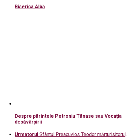
Biserica Albă
Despre părintele Petroniu Tănase sau Vocația
desăvârșirii
Urmatorul
Sfântul Preacuvios Teodor mărturisitorul,