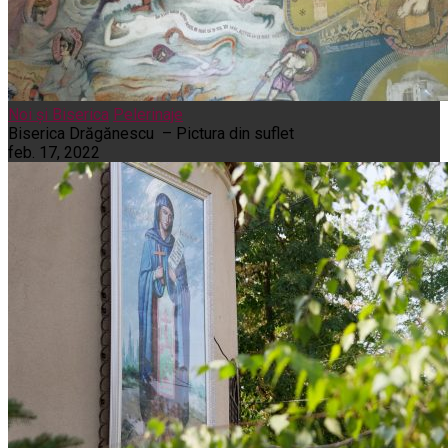
Noi și Biserica
Pelerinaje
Biserica Drăgănescu – Pictura din suflet
feb. 17, 2022