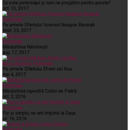
Ce este pelerinajul şi cum ne pregătim pentru acesta?
oct. 13, 2017
Pelerinaje
Pe urmele Sfântului Voievod Neagoe Basarab
sept. 25, 2017
Pelerinaje
Mănăstirea Nămăiești
aug. 17, 2017
Noi și Biserica
Pelerinaje
Pe urmele Sfântului Efrem cel Nou
mai 4, 2017
Pelerinaje
Mănăstirea rupestră Corbii de Piatră
oct. 2, 2016
Pelerinaje
Pur şi simplu, ne-am împlinit la Oaşa
iul. 16, 2016
Pelerinaje