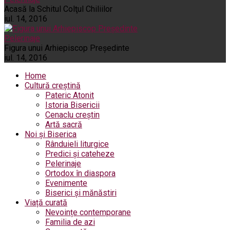
Acasă la Schitul Colţul Chiliilor
iul. 14, 2016
Pelerinaje
Figura unui Arhiepiscop Preşedinte
iul. 14, 2016
Home
Cultură creștină
Pateric Atonit
Istoria Bisericii
Cenaclu creștin
Artă sacră
Noi și Biserica
Rânduieli liturgice
Predici și cateheze
Pelerinaje
Ortodox în diaspora
Evenimente
Biserici și mănăstiri
Viață curată
Nevoințe contemporane
Familia de azi