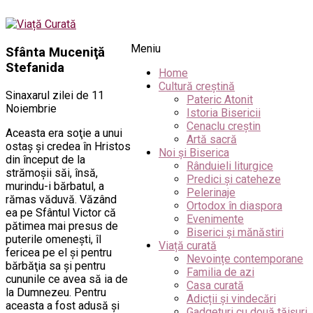
Meniu
Sfânta Muceniţă
Stefanida
Home
Cultură creștină
Sinaxarul zilei de 11
Pateric Atonit
Noiembrie
Istoria Bisericii
Cenaclu creștin
Aceasta era soţie a unui
Artă sacră
ostaş şi credea în Hristos
Noi și Biserica
din început de la
Rânduieli liturgice
strămoşii săi, însă,
Predici și cateheze
murindu-i bărbatul, a
Pelerinaje
rămas văduvă. Văzând
Ortodox în diaspora
ea pe Sfântul Victor că
Evenimente
pătimea mai presus de
Biserici și mănăstiri
puterile omeneşti, îl
Viață curată
fericea pe el şi pentru
Nevoințe contemporane
bărbăţia sa şi pentru
Familia de azi
cununile ce avea să ia de
Casa curată
la Dumnezeu. Pentru
Adicții și vindecări
aceasta a fost adusă şi
Gadgeturi cu două tăișuri