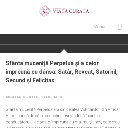
Meniu
Home
Cultură creștină
Pateric Atonit
Sfânta muceniță Perpetua și a celor
Istoria Bisericii
împreună cu dânsa: Satâr, Revcat, Satornil,
Cenaclu creștin
Secund și Felicitas
Artă sacră
SINAXARUL ZILEI DE 1 FEBRUARIE
Noi și Biserica
Rânduieli liturgice
Sfânta muceniţă Perpetua era din cetatea Vutritanilor, din Africa.
A fost prinsă de către necredincioşi şi adusă înaintea
Predici și cateheze
conducătorului de oaste, împreună cu mai mulţi tineri, care erau
Pelerinaje