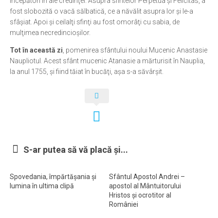
începători în ale credinţei. Asupra sfintelor Perpetua şi Felicitas, a
fost slobozită o vacă sălbatică, ce a năvălit asupra lor şi le-a
Ortodox în diaspora
sfâşiat. Apoi şi ceilalţi sfinţi au fost omorâţi cu sabia, de
Evenimente
mulţimea necredincioşilor.
Biserici și mănăstiri
Tot în această zi
, pomenirea sfântului noului Mucenic Anastasie
Naupliotul. Acest sfânt mucenic Atanasie a mărturisit în Nauplia,
Viață curată
la anul 1755, şi fiind tăiat în bucăţi, așa s-a săvârşit.
Nevoințe contemporane
Familia de azi
Casa curată
Adicții și vindecări
Gadgeturi cu două tăișuri
S-ar putea să vă placă și...
Bucătărie biblică
Spovedania, împărtășania și
Sfântul Apostol Andrei –
Interviuri
lumina în ultima clipă
apostol al Mântuitorului
Hristos și ocrotitor al
Puncte de Vedere
României