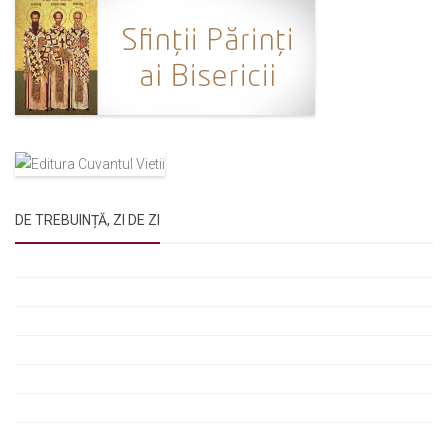
DE TREBUINȚĂ, ZI DE ZI
Rugăciunile Sfintei Treimi
Rugăciunea Sfântului Efrem Sirul
Rugăciune pentru luminarea minții copiilor
Rugăciuni de lăsare în voia Domnului
Rugăciuni de mulțumire
Rugăciuni către Sfânta Cuvioasă Parascheva