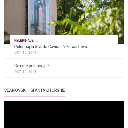
PELERINAJE
Pelerinaj la Sfânta Cuvioasă Parascheva
OCT. 15, 2019
NOI ȘI BISERICA
/
PELERINAJE
/
RÂNDUIELI LITURGICE
Ce este pelerinajul?
OCT. 12, 2018
CEAIKOVSKI – SFANTA LITURGHIE