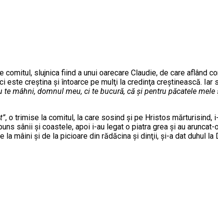
comitul, slujnica fiind a unui oarecare Claudie, de care aflând co
ci este creştina şi întoarce pe mulţi la credinţa creştinească. Iar
u te mâhni, domnul meu, ci te bucură, că şi pentru păcatele mele şi
t”
, o trimise la comitul, la care sosind şi pe Hristos mărturisind, i
mpuns sânii şi coastele, apoi i-au legat o piatra grea şi au aruncat-
e la mâini şi de la picioare din rădăcina şi dinţii, şi-a dat duhul 