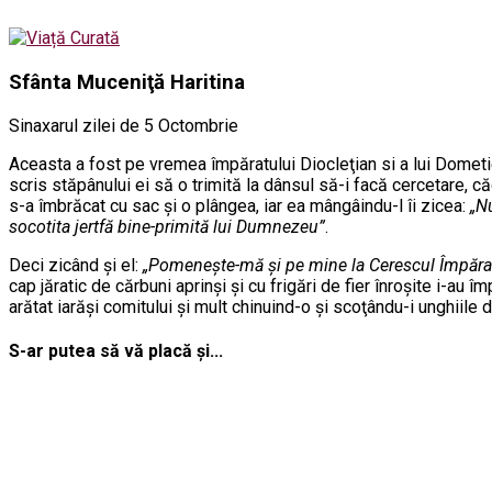
Sfânta Muceniţă Haritina
Sinaxarul zilei de 5 Octombrie
Aceasta a fost pe vremea împăratului Diocleţian si a lui Dometie 
scris stăpânului ei să o trimită la dânsul să-i facă cercetare, că
s-a îmbrăcat cu sac şi o plângea, iar ea mângâindu-l îi zicea:
„N
socotita jertfă bine-primită lui Dumnezeu”
.
Deci zicând şi el:
„Pomeneşte-mă şi pe mine la Cerescul Împăra
cap jăratic de cărbuni aprinşi şi cu frigări de fier înroşite i-au î
arătat iarăşi comitului şi mult chinuind-o şi scoţându-i unghiile d
S-ar putea să vă placă și...