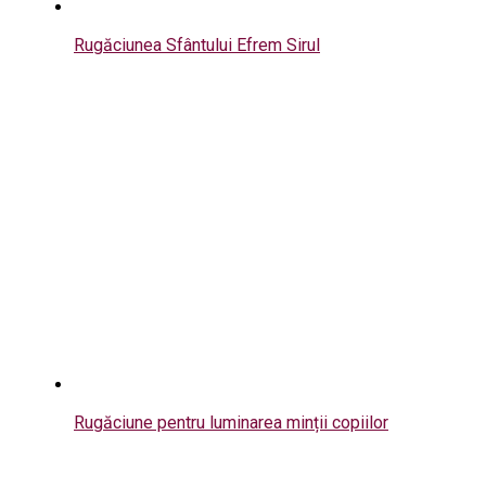
Rugăciunea Sfântului Efrem Sirul
Rugăciune pentru luminarea minții copiilor