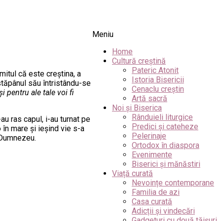
Meniu
Home
Cultură creștină
Pateric Atonit
mitul că este creştina, a
Istoria Bisericii
 stăpânul său întristându-se
Cenaclu creștin
 pentru ale tale voi fi
Artă sacră
Noi și Biserica
Rânduieli liturgice
-au ras capul, i-au turnat pe
Predici și cateheze
o în mare şi ieşind vie s-a
Pelerinaje
la Dumnezeu.
Ortodox în diaspora
Evenimente
Biserici și mănăstiri
Viață curată
Nevoințe contemporane
Familia de azi
Casa curată
Adicții și vindecări
Gadgeturi cu două tăișuri