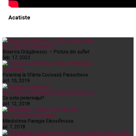
Acatiste
Noi și Biserica
Pelerinaje
Biserica Drăgănescu – Pictura din suflet
feb. 17, 2022
Pelerinaje
Pelerinaj la Sfânta Cuvioasă Parascheva
oct. 15, 2019
Noi și Biserica
Pelerinaje
Rânduieli liturgice
Ce este pelerinajul?
oct. 12, 2018
Noi și Biserica
Pelerinaje
Mânăstirea Panagia Eikosifinissa
iul. 7, 2018