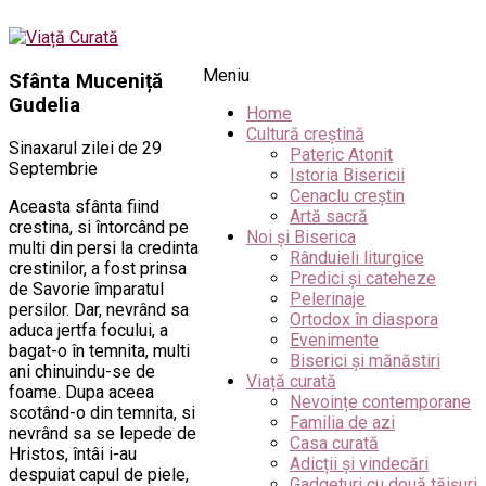
Meniu
Sfânta Muceniță
Gudelia
Home
Cultură creștină
Sinaxarul zilei de 29
Pateric Atonit
Septembrie
Istoria Bisericii
Cenaclu creștin
Aceasta sfânta fiind
Artă sacră
crestina, si întorcând pe
Noi și Biserica
multi din persi la credinta
Rânduieli liturgice
crestinilor, a fost prinsa
Predici și cateheze
de Savorie împaratul
Pelerinaje
persilor. Dar, nevrând sa
Ortodox în diaspora
aduca jertfa focului, a
Evenimente
bagat-o în temnita, multi
Biserici și mănăstiri
ani chinuindu-se de
Viață curată
foame. Dupa aceea
Nevoințe contemporane
scotând-o din temnita, si
Familia de azi
nevrând sa se lepede de
Casa curată
Hristos, întâi i-au
Adicții și vindecări
despuiat capul de piele,
Gadgeturi cu două tăișuri