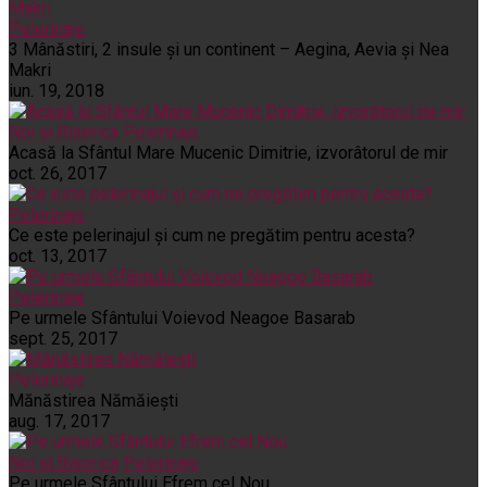
Pelerinaje
3 Mânăstiri, 2 insule și un continent – Aegina, Aevia și Nea
Makri
iun. 19, 2018
Noi și Biserica
Pelerinaje
Acasă la Sfântul Mare Mucenic Dimitrie, izvorâtorul de mir
oct. 26, 2017
Pelerinaje
Ce este pelerinajul şi cum ne pregătim pentru acesta?
oct. 13, 2017
Pelerinaje
Pe urmele Sfântului Voievod Neagoe Basarab
sept. 25, 2017
Pelerinaje
Mănăstirea Nămăiești
aug. 17, 2017
Noi și Biserica
Pelerinaje
Pe urmele Sfântului Efrem cel Nou