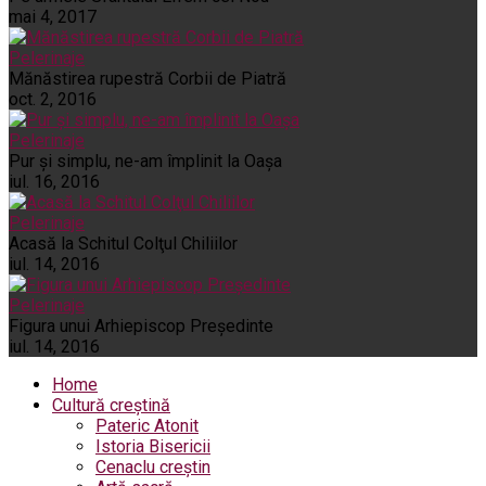
mai 4, 2017
Pelerinaje
Mănăstirea rupestră Corbii de Piatră
oct. 2, 2016
Pelerinaje
Pur şi simplu, ne-am împlinit la Oaşa
iul. 16, 2016
Pelerinaje
Acasă la Schitul Colţul Chiliilor
iul. 14, 2016
Pelerinaje
Figura unui Arhiepiscop Preşedinte
iul. 14, 2016
Home
Cultură creștină
Pateric Atonit
Istoria Bisericii
Cenaclu creștin