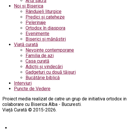
Artă sacră
Noi și Biserica
Rânduieli liturgice
Predici și cateheze
Pelerinaje
Ortodox în diaspora
Evenimente
Biserici și mănăstiri
Viață curată
Nevoințe contemporane
Familia de azi
Casa curată
Adicții și vindecări
Gadgeturi cu două tăișuri
Bucătărie biblică
Interviuri
Puncte de Vedere
Proiect media realizat de catre un grup de initiativa ortodox in
colaborare cu Biserica Alba - Bucuresti.
Viață Curată © 2015-2026.