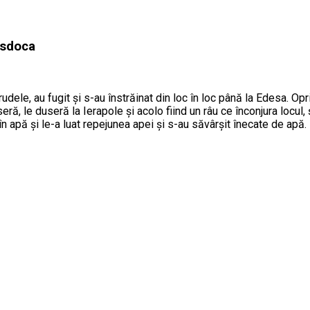
osdoca
le, au fugit şi s-au înstrăinat din loc în loc până la Edesa. Opri
inseră, le duseră la Ierapole şi acolo fiind un râu ce înconjura loc
 în apă şi le-a luat repejunea apei şi s-au săvârşit înecate de apă.