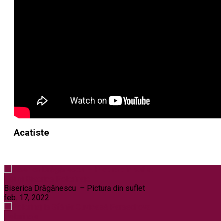
Acatiste
Noi și Biserica
Pelerinaje
Biserica Drăgănescu – Pictura din suflet
feb. 17, 2022
Pelerinaje