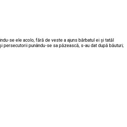
ndu-se ele acolo, fără de veste a ajuns bărbatul ei şi tatăl
ul, şi persecutorii punându-se sa păzească, s-au dat după băuturi;