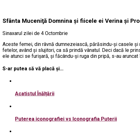
Sfânta Muceniţă Domnina şi fiicele ei Verina şi Pr
Sinaxarul zilei de 4 Octombrie
Aceste femei, din râvnă dumnezeiască, părăsindu-şi casele şi rude
fetelor, având şi slujitori, ca să prindă vânatul. Deci dacă le pr
ele atunci se furişară, şi făcându-şi ruga din pripă, s-au aruncat
S-ar putea să vă placă și...
Acatistul Înălțării
Puterea iconografiei vs Iconografia Puterii