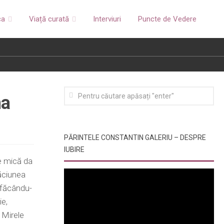
ca
Viață curată
Interviuri
Puncte de Vedere
na
PĂRINTELE CONSTANTIN GALERIU – DESPRE
IUBIRE
e mică da
căciunea
i făcându-
ie,
 Mirele