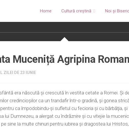
Home
Cultură creștină
Noi și Biseri
nta Muceniță Agripina Roma
 ZILEI DE 23 IUNIE
fântă era născută şi crescută în vestita cetate a Romei. Şi d
milor credincioşilor ca un trandafir într-o gradină, şi gonea stri
, pentru ca împodobindu-şi sufletul cu fecioria şi cu bărbăţia, ş
a lui Dumnezeu, a alergat cu îndrăznire şi cu vitejie la mucenic
pe sine la multe chinuri pentru iubirea şi dragostea lui Hristos,