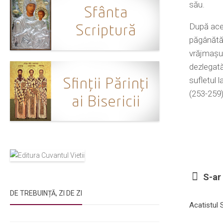
său.
După acee
păgânătăţ
vrăjmaşul
dezlegată
sufletul 
(253-259)
S-ar 
DE TREBUINȚĂ, ZI DE ZI
Acatistul S
Rugăciunile Sfintei Treimi