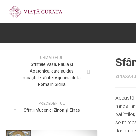
URMATORUL
Sfâ
Sfintele Vasa, Paula și
Agatonica, care au dus
SINAXARUL
moaștele sfintei Agripina de la
Roma în Sicilia
Această s
PRECEDENTUL
miros ini
Sfinții Mucenici Zinon și Zinas
patimilor
se mireas
dându-se 