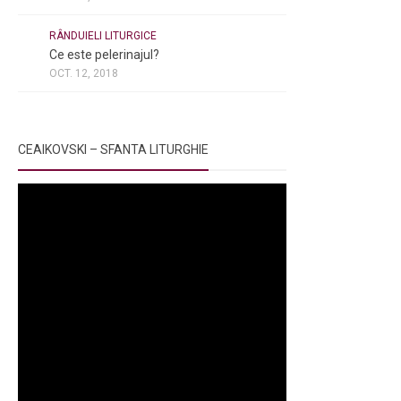
NOI ȘI BISERICA
/
PELERINAJE
/
RÂNDUIELI LITURGICE
Ce este pelerinajul?
OCT. 12, 2018
CEAIKOVSKI – SFANTA LITURGHIE