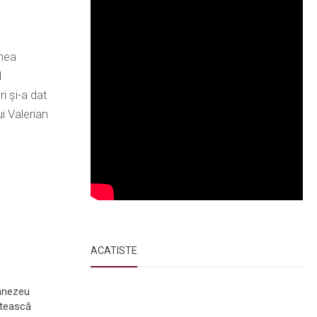
unea
d
i şi-a dat
i Valerian
ACATISTE
mnezeu
itească