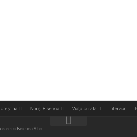
 creștină
Noi și Biserica
Viață curată
Interviuri
borare cu Biserica Alba -