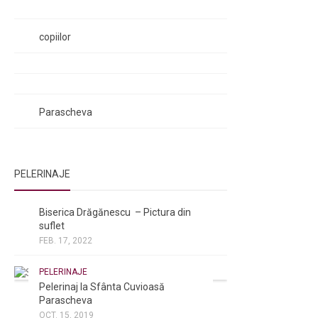
Rugăciunea Sfântului Efrem Sirul
Rugăciune pentru luminarea minții
copiilor
Rugăciuni de lăsare în voia Domnului
Rugăciuni de mulțumire
Rugăciuni către Sfânta Cuvioasă
Parascheva
PELERINAJE
NOI ȘI BISERICA
/
PELERINAJE
Biserica Drăgănescu – Pictura din
suflet
FEB. 17, 2022
PELERINAJE
Pelerinaj la Sfânta Cuvioasă
Parascheva
OCT. 15, 2019