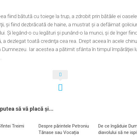
a fiind bătută cu toiege la trup, a zdrobit prin bătăile ei oasele
ii, şi fiind dezbrăcată de haine, a mustrat şi a defăimat golici
ui. Şi legând-o cu legături şi punând-o la munci, şi de înger fiin
, a dezlegat toată credinţa cea rea. Drept aceea în acele chinur
la Dumnezeu. Iar acestea a pătimit sfânta în timpul împărăţiei lu
.
putea să vă placă și...
fintei Treimi
Despre părintele Petroniu
De ce îngăduie Du
Tănase sau Vocația
diavolului să ne isp