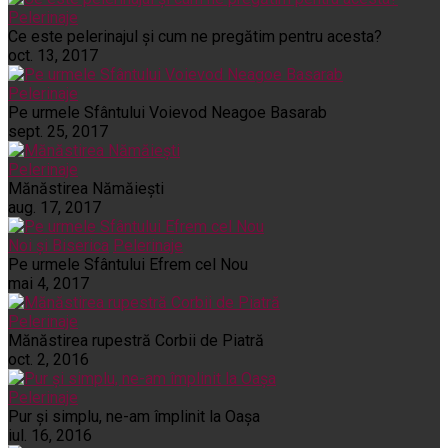
Pelerinaje
Ce este pelerinajul şi cum ne pregătim pentru acesta?
oct. 13, 2017
Pelerinaje
Pe urmele Sfântului Voievod Neagoe Basarab
sept. 25, 2017
Pelerinaje
Mănăstirea Nămăiești
aug. 17, 2017
Noi și Biserica
Pelerinaje
Pe urmele Sfântului Efrem cel Nou
mai 4, 2017
Pelerinaje
Mănăstirea rupestră Corbii de Piatră
oct. 2, 2016
Pelerinaje
Pur şi simplu, ne-am împlinit la Oaşa
iul. 16, 2016