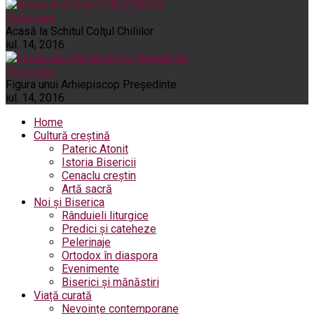
Pelerinaje
Acasă la Schitul Colţul Chiliilor
iul. 14, 2016
Pelerinaje
Figura unui Arhiepiscop Preşedinte
iul. 14, 2016
Home
Cultură creștină
Pateric Atonit
Istoria Bisericii
Cenaclu creștin
Artă sacră
Noi și Biserica
Rânduieli liturgice
Predici și cateheze
Pelerinaje
Ortodox în diaspora
Evenimente
Biserici și mănăstiri
Viață curată
Nevoințe contemporane