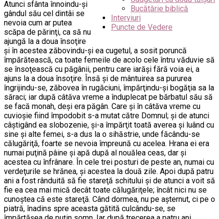
Atunci sfânta înnoindu-şi
Bucătărie biblică
gândul său cel dintâi se
Interviuri
nevoia cum ar putea
Puncte de Vedere
scăpa de părinţi, ca să nu
ajungă la a doua însoţire
şi în acestea zăbovindu-şi ea cugetul, a sosit poruncă
împărătească, ca toate femeile de acolo cele întru văduvie să
se însoţească cu păgânii, pentru care iarăşi fără voia ei, a
ajuns la a doua însoţire. Însă şi de mântuirea sa pururea
îngrijindu-se, zăbovea în rugăciuni, împărţindu-şi bogăţia sa la
săraci; iar după câtăva vreme a înduplecat pe bărbatul său să
se facă monah, deşi era păgân. Care şi în câtăva vreme cu
cuvioşie fiind împodobit s-a mutat către Domnul; şi de atunci
câştigând ea slobozenie, şi-a împărţit toată averea şi luând cu
sine şi alte femei, s-a dus la o sihăstrie, unde făcându-se
călugăriţă, foarte se nevoia împreună cu acelea. Hrana ei era
numai puţină pâine şi apă după al nouălea ceas, dar şi
acestea cu înfrânare. În cele trei posturi de peste an, numai cu
verdeţurile se hrănea, şi acestea la două zile. Apoi după patru
ani a fost rânduită să fie stareţă schitului şi de atunci a voit să
fie ea cea mai mică decât toate călugăriţele; încât nici nu se
cunoştea că este stareţă. Când dormea, nu pe aşternut, ci pe o
piatră, înadins spre aceasta gătită culcându-se, se
împărtăşea de puţin somn. Iar după trecerea a patru ani