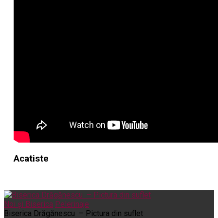
Acatiste
Noi și Biserica
Pelerinaje
Biserica Drăgănescu – Pictura din suflet