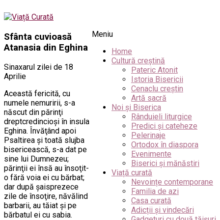
Meniu
Sfânta cuvioasă
Atanasia din Eghina
Home
Cultură creștină
Sinaxarul zilei de 18
Pateric Atonit
Aprilie
Istoria Bisericii
Cenaclu creștin
Această fericită, cu
Artă sacră
numele nemuririi, s-a
Noi și Biserica
născut din părinţi
Rânduieli liturgice
dreptcredincioşi în insula
Predici și cateheze
Eghina. Învăţând apoi
Pelerinaje
Psaltirea şi toată slujba
Ortodox în diaspora
bisericească, s-a dat pe
Evenimente
sine lui Dumnezeu;
Biserici și mănăstiri
părinţii ei însă au însoţit-
Viață curată
o fără voia ei cu bărbat;
Nevoințe contemporane
dar după şaisprezece
Familia de azi
zile de însoţire, năvălind
Casa curată
barbarii, au tăiat şi pe
Adicții și vindecări
bărbatul ei cu sabia.
Gadgeturi cu două tăișuri