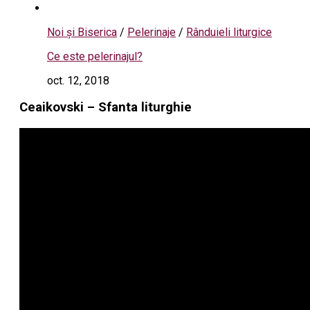
Noi și Biserica
/
Pelerinaje
/
Rânduieli liturgice
Ce este pelerinajul?
oct. 12, 2018
Ceaikovski – Sfanta liturghie