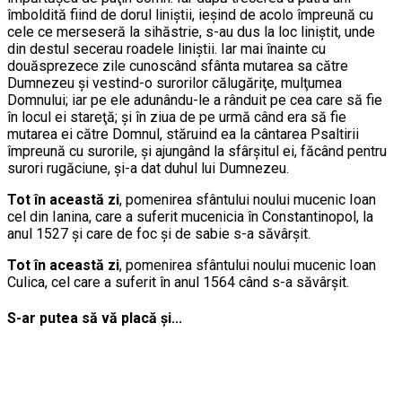
îmboldită fiind de dorul liniştii, ieşind de acolo împreună cu
cele ce merseseră la sihăstrie, s-au dus la loc liniştit, unde
din destul secerau roadele liniştii. Iar mai înainte cu
douăsprezece zile cunoscând sfânta mutarea sa către
Dumnezeu şi vestind-o surorilor călugăriţe, mulţumea
Domnului; iar pe ele adunându-le a rânduit pe cea care să fie
în locul ei stareţă; şi în ziua de pe urmă când era să fie
mutarea ei către Domnul, stăruind ea la cântarea Psaltirii
împreună cu surorile, şi ajungând la sfârşitul ei, făcând pentru
surori rugăciune, şi-a dat duhul lui Dumnezeu.
Tot în această zi
, pomenirea sfântului noului mucenic Ioan
cel din Ianina, care a suferit mucenicia în Constantinopol, la
anul 1527 şi care de foc şi de sabie s-a săvârşit.
Tot în această zi
, pomenirea sfântului noului mucenic Ioan
Culica, cel care a suferit în anul 1564 când s-a săvârşit.
S-ar putea să vă placă și...