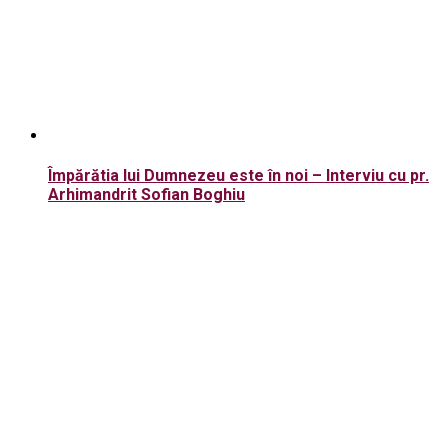
Împărătia lui Dumnezeu este în noi – Interviu cu pr.
Arhimandrit Sofian Boghiu