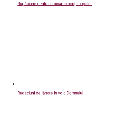
Rugăciune pentru luminarea minții copiilor
Rugăciuni de lăsare în voia Domnului