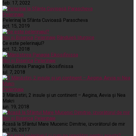
feb. 17, 2022
Pelerinaje
Pelerinaj la Sfânta Cuvioasă Parascheva
oct. 15, 2019
Noi și Biserica
Pelerinaje
Rânduieli liturgice
Ce este pelerinajul?
oct. 12, 2018
Noi și Biserica
Pelerinaje
Mânăstirea Panagia Eikosifinissa
iul. 7, 2018
Pelerinaje
3 Mânăstiri, 2 insule și un continent – Aegina, Aevia și Nea
Makri
iun. 19, 2018
Noi și Biserica
Pelerinaje
Acasă la Sfântul Mare Mucenic Dimitrie, izvorâtorul de mir
oct. 26, 2017