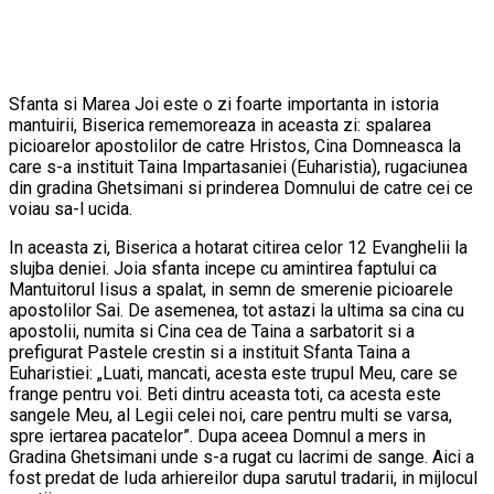
Sfanta si Marea Joi este o zi foarte importanta in istoria
mantuirii, Biserica rememoreaza in aceasta zi: spalarea
picioarelor apostolilor de catre Hristos, Cina Domneasca la
care s-a instituit Taina Impartasaniei (Euharistia), rugaciunea
din gradina Ghetsimani si prinderea Domnului de catre cei ce
voiau sa-l ucida.
In aceasta zi, Biserica a hotarat citirea celor 12 Evanghelii la
slujba deniei. Joia sfanta incepe cu amintirea faptului ca
Mantuitorul Iisus a spalat, in semn de smerenie picioarele
apostolilor Sai. De asemenea, tot astazi la ultima sa cina cu
apostolii, numita si Cina cea de Taina a sarbatorit si a
prefigurat Pastele crestin si a instituit Sfanta Taina a
Euharistiei: „Luati, mancati, acesta este trupul Meu, care se
frange pentru voi. Beti dintru aceasta toti, ca acesta este
sangele Meu, al Legii celei noi, care pentru multi se varsa,
spre iertarea pacatelor”. Dupa aceea Domnul a mers in
Gradina Ghetsimani unde s-a rugat cu lacrimi de sange. Aici a
fost predat de Iuda arhiereilor dupa sarutul tradarii, in mijlocul