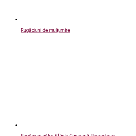
Rugăciuni de mulțumire
Rugăciuni către Sfânta Cuvioasă Parascheva