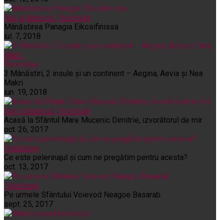
Noi și Biserica
Pelerinaje
Mânăstirea Panagia Eikosifinissa
iul. 7, 2018
Pelerinaje
3 Mânăstiri, 2 insule și un continent – Aegina, Aevia și Nea
Makri
iun. 19, 2018
Noi și Biserica
Pelerinaje
Acasă la Sfântul Mare Mucenic Dimitrie, izvorâtorul de mir
oct. 26, 2017
Pelerinaje
Ce este pelerinajul şi cum ne pregătim pentru acesta?
oct. 13, 2017
Pelerinaje
Pe urmele Sfântului Voievod Neagoe Basarab
sept. 25, 2017