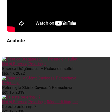
Acatiste
Noi și Biserica
Pelerinaje
Biserica Drăgănescu – Pictura din suflet
feb. 17, 2022
Pelerinaje
Pelerinaj la Sfânta Cuvioasă Parascheva
oct. 15, 2019
Noi și Biserica
Pelerinaje
Rânduieli liturgice
Ce este pelerinajul?
oct. 12, 2018