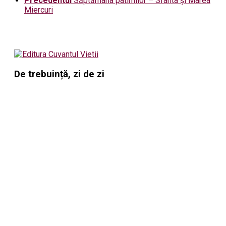
Precedentul
Săptămâna patimilor – Sfânta și Marea
Miercuri
De trebuință, zi de zi