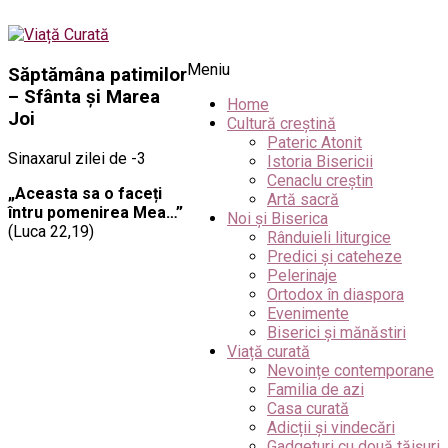
Meniu
Săptămâna patimilor
– Sfânta și Marea
Home
Joi
Cultură creștină
Pateric Atonit
Sinaxarul zilei de -3
Istoria Bisericii
Cenaclu creștin
„Aceasta sa o faceți
Artă sacră
întru pomenirea Mea…”
Noi și Biserica
(Luca 22,19)
Rânduieli liturgice
Predici și cateheze
Pelerinaje
Ortodox în diaspora
Evenimente
Biserici și mănăstiri
Viață curată
Nevoințe contemporane
Familia de azi
Casa curată
Adicții și vindecări
Gadgeturi cu două tăișuri