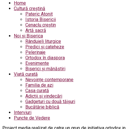
Home
Cultură creștină
Pateric Atonit
Istoria Bisericii
Cenaclu creștin
Artă sacră
Noi și Biserica
Rânduieli liturgice
Predici și cateheze
Pelerinaje
Ortodox în diaspora
Evenimente
Biserici și mănăstiri
Viață curată
Nevoințe contemporane
Familia de azi
Casa curată
Adicții și vindecări
Gadgeturi cu două tăișuri
Bucătărie biblică
Interviuri
Puncte de Vedere
Proiect media realizat de catre un grup de initiativa ortodox in