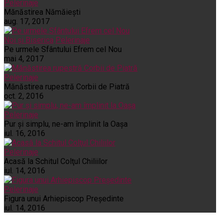
Pelerinaje
Mănăstirea Nămăiești
aug. 17, 2017
Noi și Biserica
Pelerinaje
Pe urmele Sfântului Efrem cel Nou
mai 4, 2017
Pelerinaje
Mănăstirea rupestră Corbii de Piatră
oct. 2, 2016
Pelerinaje
Pur şi simplu, ne-am împlinit la Oaşa
iul. 16, 2016
Pelerinaje
Acasă la Schitul Colţul Chiliilor
iul. 14, 2016
Pelerinaje
Figura unui Arhiepiscop Preşedinte
iul. 14, 2016