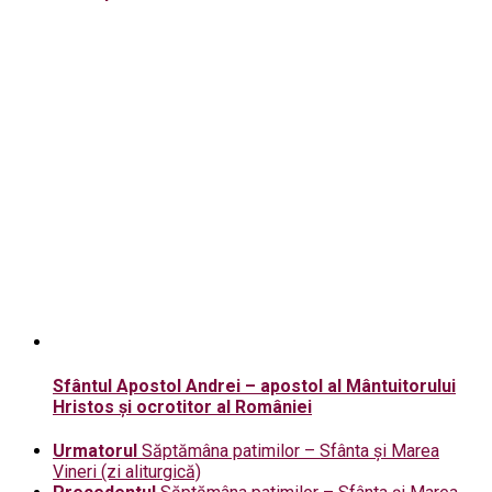
Sfântul Apostol Andrei – apostol al Mântuitorului
Hristos și ocrotitor al României
Urmatorul
Săptămâna patimilor – Sfânta și Marea
Vineri (zi aliturgică)