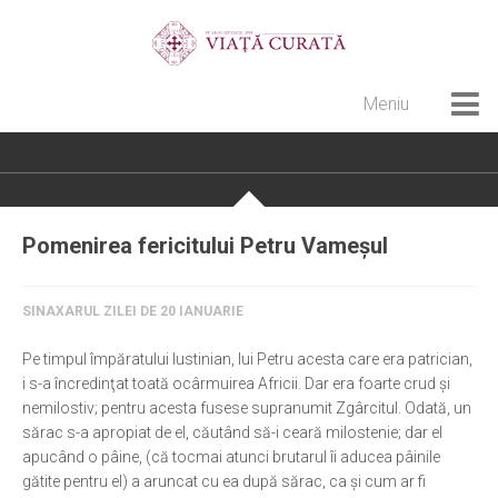
Meniu
Home
Cultură creștină
Pateric Atonit
Pomenirea fericitului Petru Vameşul
Istoria Bisericii
Cenaclu creștin
SINAXARUL ZILEI DE 20 IANUARIE
Artă sacră
Pe timpul împăratului Iustinian, lui Petru acesta care era patrician,
Noi și Biserica
i s-a încredinţat toată ocârmuirea Africii. Dar era foarte crud şi
nemilostiv; pentru acesta fusese supranumit Zgârcitul. Odată, un
Rânduieli liturgice
sărac s-a apropiat de el, căutând să-i ceară milostenie; dar el
apucând o pâine, (că tocmai atunci brutarul îi aducea pâinile
Predici și cateheze
gătite pentru el) a aruncat cu ea după sărac, ca şi cum ar fi
Pelerinaje