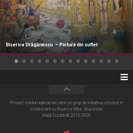
Biserica Drăgănescu – Pictura din suflet
Home
Cultură creștină
Proiect media realizat de catre un grup de initiativa ortodox in
colaborare cu Biserica Alba - Bucuresti.
Pateric Atonit
Viață Curată © 2015-2026.
Istoria Bisericii
Cenaclu creștin