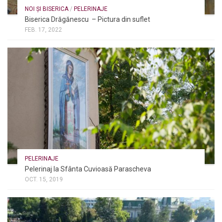
NOI ȘI BISERICA
/
PELERINAJE
Biserica Drăgănescu – Pictura din suflet
FEB. 17, 2022
PELERINAJE
Pelerinaj la Sfânta Cuvioasă Parascheva
OCT. 15, 2019