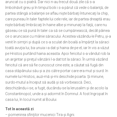
aruncat cu o piatră. Dar nici n-au trecut două zile că s-a
îmbolnăvit greu şi în timpul bolii i s-a părut că vede o balanţă; de
Ortodox în diaspora
partea stângă a balanţei se aflau nişte bărbaţi întunecaţi la chip,
Evenimente
care puneau în taler faptele lui cele rele, iar de partea dreaptă erau
nişte bărbaţi îmbrăcaţi în haine albe şi minunaţi la faţă, care nu
Biserici și mănăstiri
găseau ce să pună în taler ca să se cumpănească, decât pâinea
Viață curată
ce o aruncase cu mânie săracului. Acestea văzându-le Petru, şi-a
venit în simţiri şi după ce s-a sculat din boală a împărţit la săraci
Nevoințe contemporane
toată avuţia lui, ba unuia i-a dat şi haina de pe el; iar în vis a văzut
Familia de azi
pe Hristos purtând haina aceasta. Apoi fericitul s-a vândut rob la
un argintar şi preţul vânzării l-a dat tot la săraci. În urmă văzând
Casa curată
fericitul că are să fie cunoscut cine este, a căutat să fugă din
Adicții și vindecări
casa stăpânului său şi a zis către portar care era mut şi surd: în
numele lui Hristos, auzi-mă şi-mi deschide poarta. Şi minune,
Gadgeturi cu două tăișuri
surdo-mutul a început să audă şi să vorbească. Deci,
Bucătărie biblică
deschizându-i-se, a fugit, ducându-se la Ierusalim şi de acolo la
Constantinopol, unde a şi adormit în Domnul. A fost îngropat în
Interviuri
casa lui, în locul numit al Boului.
Puncte de Vedere
Tot în această zi
:
– pomenirea sfinţilor mucenici Tira şi Agni.