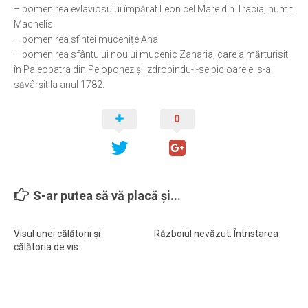
– pomenirea evlaviosului împărat Leon cel Mare din Tracia, numit
Machelis.
– pomenirea sfintei muceniţe Ana.
– pomenirea sfântului noului mucenic Zaharia, care a mărturisit
în Paleopatra din Peloponez şi, zdrobindu-i-se picioarele, s-a
săvârşit la anul 1782.
0
S-ar putea să vă placă și...
Visul unei călătorii și
Războiul nevăzut: Întristarea
călătoria de vis