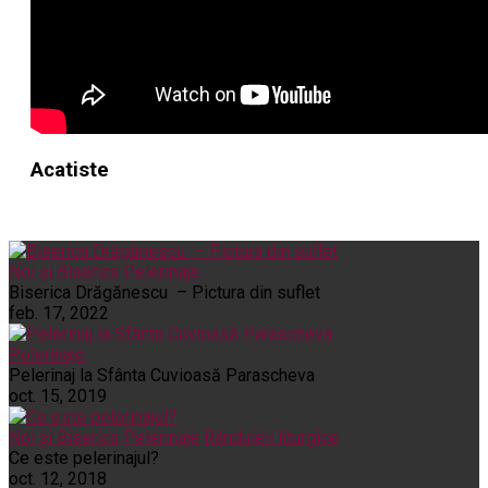
Acatiste
Noi și Biserica
Pelerinaje
Biserica Drăgănescu – Pictura din suflet
feb. 17, 2022
Pelerinaje
Pelerinaj la Sfânta Cuvioasă Parascheva
oct. 15, 2019
Noi și Biserica
Pelerinaje
Rânduieli liturgice
Ce este pelerinajul?
oct. 12, 2018