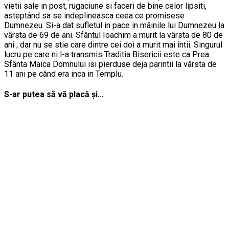
vietii sale in post, rugaciune si faceri de bine celor lipsiti,
asteptând sa se indeplineasca ceea ce promisese
Dumnezeu. Si-a dat sufletul in pace in mâinile lui Dumnezeu la
vârsta de 69 de ani. Sfântul Ioachim a murit la vârsta de 80 de
ani ; dar nu se stie care dintre cei doi a murit mai întii. Singurul
lucru pe care ni l-a transmis Traditia Bisericii este ca Prea
Sfânta Maica Domnului isi pierduse deja parintii la vârsta de
11 ani pe când era inca in Templu.
S-ar putea să vă placă și...