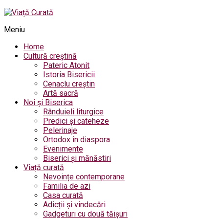
Meniu
Home
Cultură creștină
Pateric Atonit
Istoria Bisericii
Cenaclu creștin
Artă sacră
Noi și Biserica
Rânduieli liturgice
Predici și cateheze
Pelerinaje
Ortodox în diaspora
Evenimente
Biserici și mănăstiri
Viață curată
Nevoințe contemporane
Familia de azi
Casa curată
Adicții și vindecări
Gadgeturi cu două tăișuri