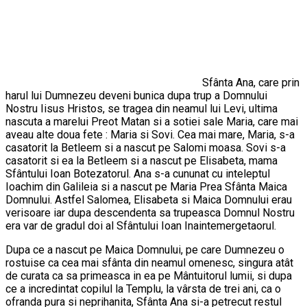
Sfânta Ana, care prin
harul lui Dumnezeu deveni bunica dupa trup a Domnului
Nostru Iisus Hristos, se tragea din neamul lui Levi, ultima
nascuta a marelui Preot Matan si a sotiei sale Maria, care mai
aveau alte doua fete : Maria si Sovi. Cea mai mare, Maria, s-a
casatorit la Betleem si a nascut pe Salomi moasa. Sovi s-a
casatorit si ea la Betleem si a nascut pe Elisabeta, mama
Sfântului Ioan Botezatorul. Ana s-a cununat cu inteleptul
Ioachim din Galileia si a nascut pe Maria Prea Sfânta Maica
Domnului. Astfel Salomea, Elisabeta si Maica Domnului erau
verisoare iar dupa descendenta sa trupeasca Domnul Nostru
era var de gradul doi al Sfântului Ioan Inaintemergetaorul.
Dupa ce a nascut pe Maica Domnului, pe care Dumnezeu o
rostuise ca cea mai sfânta din neamul omenesc, singura atât
de curata ca sa primeasca in ea pe Mântuitorul lumii, si dupa
ce a incredintat copilul la Templu, la vârsta de trei ani, ca o
ofranda pura si neprihanita, Sfânta Ana si-a petrecut restul