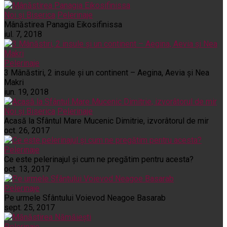
Noi și Biserica
Pelerinaje
Mânăstirea Panagia Eikosifinissa
iul. 7, 2018
Pelerinaje
3 Mânăstiri, 2 insule și un continent – Aegina, Aevia și Nea
Makri
iun. 19, 2018
Noi și Biserica
Pelerinaje
Acasă la Sfântul Mare Mucenic Dimitrie, izvorâtorul de mir
oct. 26, 2017
Pelerinaje
Ce este pelerinajul şi cum ne pregătim pentru acesta?
oct. 13, 2017
Pelerinaje
Pe urmele Sfântului Voievod Neagoe Basarab
sept. 25, 2017
Pelerinaje