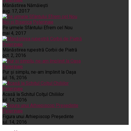
Mănăstirea Nămăiești
aug. 17, 2017
Noi și Biserica
Pelerinaje
Pe urmele Sfântului Efrem cel Nou
mai 4, 2017
Pelerinaje
Mănăstirea rupestră Corbii de Piatră
oct. 2, 2016
Pelerinaje
Pur şi simplu, ne-am împlinit la Oaşa
iul. 16, 2016
Pelerinaje
Acasă la Schitul Colţul Chiliilor
iul. 14, 2016
Pelerinaje
Figura unui Arhiepiscop Preşedinte
iul. 14, 2016