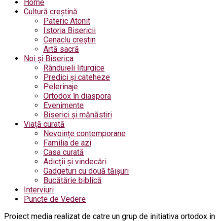
Home
Cultură creștină
Pateric Atonit
Istoria Bisericii
Cenaclu creștin
Artă sacră
Noi și Biserica
Rânduieli liturgice
Predici și cateheze
Pelerinaje
Ortodox în diaspora
Evenimente
Biserici și mănăstiri
Viață curată
Nevoințe contemporane
Familia de azi
Casa curată
Adicții și vindecări
Gadgeturi cu două tăișuri
Bucătărie biblică
Interviuri
Puncte de Vedere
Proiect media realizat de catre un grup de initiativa ortodox in