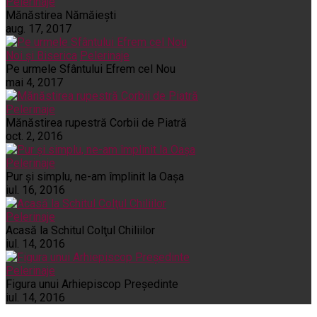
Pelerinaje
Mănăstirea Nămăiești
aug. 17, 2017
Noi și Biserica
Pelerinaje
Pe urmele Sfântului Efrem cel Nou
mai 4, 2017
Pelerinaje
Mănăstirea rupestră Corbii de Piatră
oct. 2, 2016
Pelerinaje
Pur şi simplu, ne-am împlinit la Oaşa
iul. 16, 2016
Pelerinaje
Acasă la Schitul Colţul Chiliilor
iul. 14, 2016
Pelerinaje
Figura unui Arhiepiscop Preşedinte
iul. 14, 2016