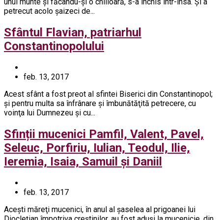
unui munte şi făcându-şi o chilioară, s-a închis într-însa. Şi a
petrecut acolo şaizeci de...
Sfântul Flavian, patriarhul
Constantinopolului
feb. 13, 2017
Acest sfânt a fost preot al sfintei Biserici din Constantinopol;
şi pentru multa sa înfrânare şi îmbunătăţită petrecere, cu
voinţa lui Dumnezeu şi cu...
Sfinții mucenici Pamfil, Valent, Pavel,
Seleuc, Porfiriu, Iulian, Teodul, Ilie,
Ieremia, Isaia, Samuil și Daniil
feb. 13, 2017
Aceşti măreţi mucenici, în anul al şaselea al prigoanei lui
Diocleţian împotriva creştinilor, au fost aduşi la mucenicie, din