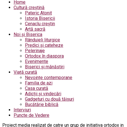
Home
Cultură creștină
Pateric Atonit
Istoria Bisericii
Cenaclu creștin
Artă sacră
Noi și Biserica
Rânduieli liturgice
Predici și cateheze
Pelerinaje
Ortodox în diaspora
Evenimente
Biserici și mănăstiri
Viață curată
Nevoințe contemporane
Familia de azi
Casa curată
Adicții și vindecări
Gadgeturi cu două tăișuri
Bucătărie biblică
Interviuri
Puncte de Vedere
Proiect media realizat de catre un grup de initiativa ortodox in