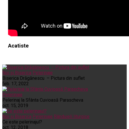
Acatiste
Noi și Biserica
Pelerinaje
Biserica Drăgănescu – Pictura din suflet
feb. 17, 2022
Pelerinaje
Pelerinaj la Sfânta Cuvioasă Parascheva
oct. 15, 2019
Noi și Biserica
Pelerinaje
Rânduieli liturgice
Ce este pelerinajul?
oct. 12, 2018