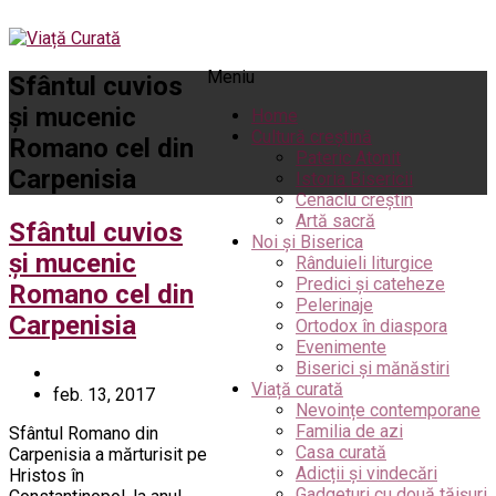
Meniu
Sfântul cuvios
și mucenic
Home
Cultură creștină
Romano cel din
Pateric Atonit
Carpenisia
Istoria Bisericii
Cenaclu creștin
Artă sacră
Sfântul cuvios
Noi și Biserica
și mucenic
Rânduieli liturgice
Predici și cateheze
Romano cel din
Pelerinaje
Carpenisia
Ortodox în diaspora
Evenimente
Biserici și mănăstiri
Viață curată
feb. 13, 2017
Nevoințe contemporane
Familia de azi
Sfântul Romano din
Casa curată
Carpenisia a mărturisit pe
Adicții și vindecări
Hristos în
Gadgeturi cu două tăișuri