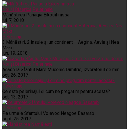
Noi și Biserica
Pelerinaje
Mânăstirea Panagia Eikosifinissa
iul. 7, 2018
Pelerinaje
3 Mânăstiri, 2 insule și un continent – Aegina, Aevia și Nea
Makri
iun. 19, 2018
Noi și Biserica
Pelerinaje
Acasă la Sfântul Mare Mucenic Dimitrie, izvorâtorul de mir
oct. 26, 2017
Pelerinaje
Ce este pelerinajul şi cum ne pregătim pentru acesta?
oct. 13, 2017
Pelerinaje
Pe urmele Sfântului Voievod Neagoe Basarab
sept. 25, 2017