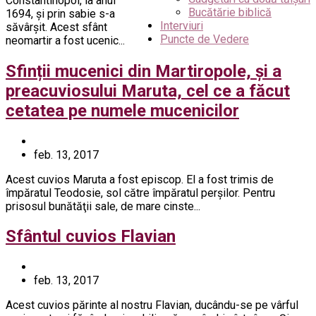
Constantinopol, la anul
Bucătărie biblică
1694, și prin sabie s-a
Interviuri
săvârşit. Acest sfânt
Puncte de Vedere
neomartir a fost ucenic...
Sfinții mucenici din Martiropole, şi a
preacuviosului Maruta, cel ce a făcut
cetatea pe numele mucenicilor
feb. 13, 2017
Acest cuvios Maruta a fost episcop. El a fost trimis de
împăratul Teodosie, sol către împăratul perşilor. Pentru
prisosul bunătăţii sale, de mare cinste...
Sfântul cuvios Flavian
feb. 13, 2017
Acest cuvios părinte al nostru Flavian, ducându-se pe vârful