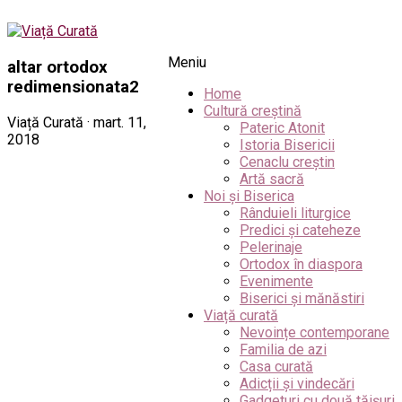
Meniu
altar ortodox
redimensionata2
Home
Cultură creștină
Viață Curată · mart. 11,
Pateric Atonit
2018
Istoria Bisericii
Cenaclu creștin
Artă sacră
Noi și Biserica
Rânduieli liturgice
Predici și cateheze
Pelerinaje
Ortodox în diaspora
Evenimente
Biserici și mănăstiri
Viață curată
Nevoințe contemporane
Familia de azi
Casa curată
Adicții și vindecări
Gadgeturi cu două tăișuri