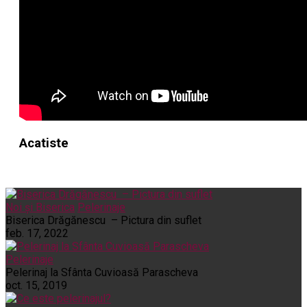
Acatiste
Noi și Biserica
Pelerinaje
Biserica Drăgănescu – Pictura din suflet
feb. 17, 2022
Pelerinaje
Pelerinaj la Sfânta Cuvioasă Parascheva
oct. 15, 2019