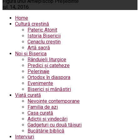
Figura unui Arhiepiscop Preşedinte
iul. 14, 2016
Home
Cultură creștină
Pateric Atonit
Istoria Bisericii
Cenaclu creștin
Artă sacră
Noi și Biserica
Rânduieli liturgice
Predici și cateheze
Pelerinaje
Ortodox în diaspora
Evenimente
Biserici și mănăstiri
Viață curată
Nevoințe contemporane
Familia de azi
Casa curată
Adicții și vindecări
Gadgeturi cu două tăișuri
Bucătărie biblică
Interviuri