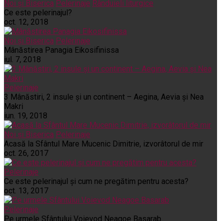
Noi și Biserica
Pelerinaje
Rânduieli liturgice
Ce este pelerinajul?
oct. 12, 2018
Noi și Biserica
Pelerinaje
Mânăstirea Panagia Eikosifinissa
iul. 7, 2018
Pelerinaje
3 Mânăstiri, 2 insule și un continent – Aegina, Aevia și Nea
Makri
iun. 19, 2018
Noi și Biserica
Pelerinaje
Acasă la Sfântul Mare Mucenic Dimitrie, izvorâtorul de mir
oct. 26, 2017
Pelerinaje
Ce este pelerinajul şi cum ne pregătim pentru acesta?
oct. 13, 2017
Pelerinaje
Pe urmele Sfântului Voievod Neagoe Basarab