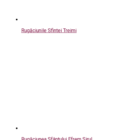
Rugăciunile Sfintei Treimi
Rugăciunea Sfântului Efrem Sirul