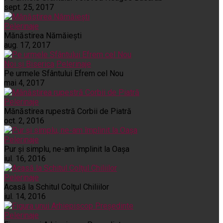
sept. 25, 2017
Pelerinaje
Mănăstirea Nămăiești
aug. 17, 2017
Noi și Biserica
Pelerinaje
Pe urmele Sfântului Efrem cel Nou
mai 4, 2017
Pelerinaje
Mănăstirea rupestră Corbii de Piatră
oct. 2, 2016
Pelerinaje
Pur şi simplu, ne-am împlinit la Oaşa
iul. 16, 2016
Pelerinaje
Acasă la Schitul Colţul Chiliilor
iul. 14, 2016
Pelerinaje