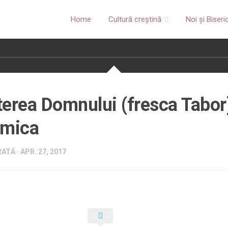
Home
Cultură creștină
Noi și Biseri
erea Domnului (fresca Tabor
 mica
ATĂ · APR. 27, 2017