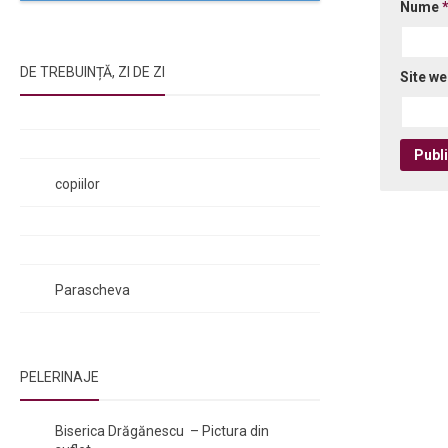
Nume
DE TREBUINȚĂ, ZI DE ZI
Site w
Rugăciunile Sfintei Treimi
Rugăciunea Sfântului Efrem Sirul
Rugăciune pentru luminarea minții
copiilor
Rugăciuni de lăsare în voia Domnului
Rugăciuni de mulțumire
Rugăciuni către Sfânta Cuvioasă
Parascheva
PELERINAJE
NOI ȘI BISERICA
/
PELERINAJE
Biserica Drăgănescu – Pictura din