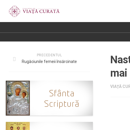
PRECEDENTUL
Nast
Rugăciunile femeii însărcinate
mai
VIAȚĂ CUR