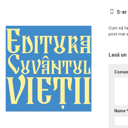
S-ar 
Cum să fa
post mai a
Lasă un
Comen
Nume