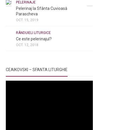
PELERINAJE
Pelerinaj la Sfânta Cuvioasă
Parascheva
OCT. 15, 2019
NOI ȘI BISERICA
/
PELERINAJE
/
RÂNDUIELI LITURGICE
Ce este pelerinajul?
OCT. 12, 2018
CEAIKOVSKI – SFANTA LITURGHIE