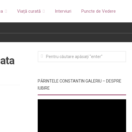
ca
Viață curată
Interviuri
Puncte de Vedere
ata
PĂRINTELE CONSTANTIN GALERIU – DESPRE
IUBIRE