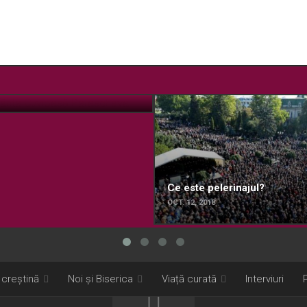
 Sfânta Cuvioasă Parascheva
Ce este pelerinajul?
OCT. 12, 2018
 creștină
Noi și Biserica
Viață curată
Interviuri