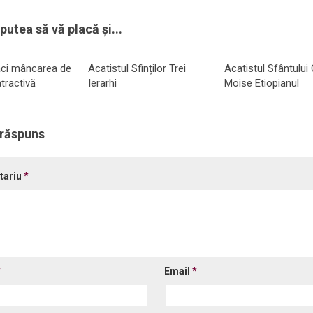
putea să vă placă și...
ci mâncarea de
Acatistul Sfinților Trei
Acatistul Sfântului
tractivă
Ierarhi
Moise Etiopianul
 răspuns
tariu
*
*
Email
*