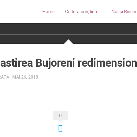
Home
Cultură creștină
Noi și Biseri
stirea Bujoreni redimension
ATĂ · MAI 26, 2018