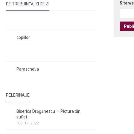
Site w
DE TREBUINȚĂ, ZI DE ZI
Rugăciunile Sfintei Treimi
Rugăciunea Sfântului Efrem Sirul
Rugăciune pentru luminarea minții
copiilor
Rugăciuni de lăsare în voia Domnului
Rugăciuni de mulțumire
Rugăciuni către Sfânta Cuvioasă
Parascheva
PELERINAJE
NOI ȘI BISERICA
/
PELERINAJE
Biserica Drăgănescu – Pictura din
suflet
FEB. 17, 2022