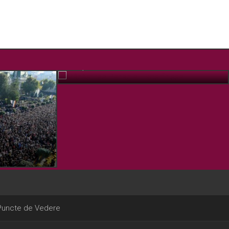
Mânăstirea Panagia Eikosifinissa
IUL. 7, 2018
Puncte de Vedere