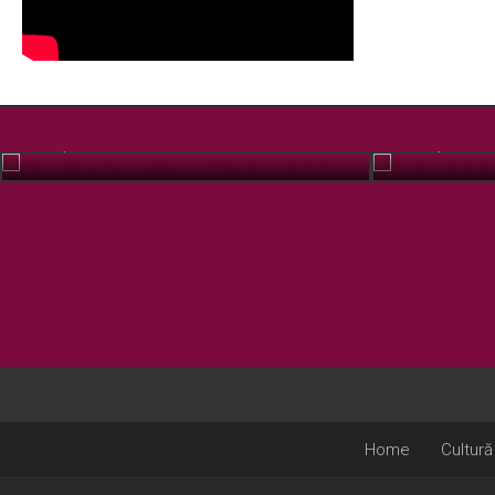
Biserica Drăgănescu – Pictura din suflet
Pelerinaj la
FEB. 17, 2022
OCT. 15, 2019
Home
Cultură