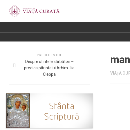
PRECEDENTUL
mana
Despre sfintele sărbători –
predica părintelui Arhim. Ilie
VIAȚĂ CUR
Cleopa