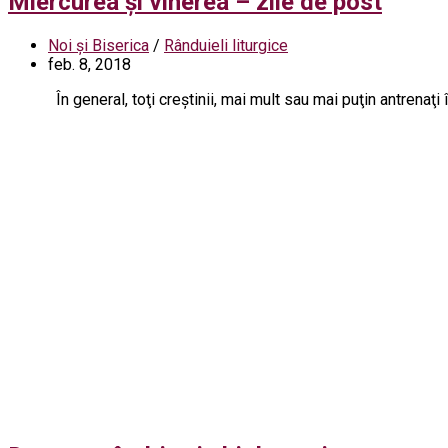
Miercurea şi vinerea – zile de post
Noi și Biserica
/
Rânduieli liturgice
feb. 8, 2018
În general, toţi creştinii, mai mult sau mai puţin antrenaţi în vi