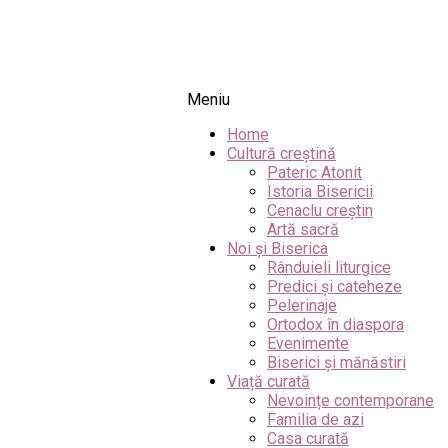
Meniu
Home
Cultură creștină
Pateric Atonit
Istoria Bisericii
Cenaclu creștin
Artă sacră
Noi și Biserica
Rânduieli liturgice
Predici și cateheze
Pelerinaje
Ortodox în diaspora
Evenimente
Biserici și mănăstiri
Viață curată
Nevoințe contemporane
Familia de azi
Casa curată