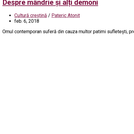
Despre mândrie și alți demoni
Cultură creștină
/
Pateric Atonit
feb. 6, 2018
Omul contemporan suferă din cauza multor patimi sufletești, prec