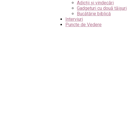
Adicții și vindecări
Gadgeturi cu două tăișuri
Bucătărie biblică
Interviuri
Puncte de Vedere