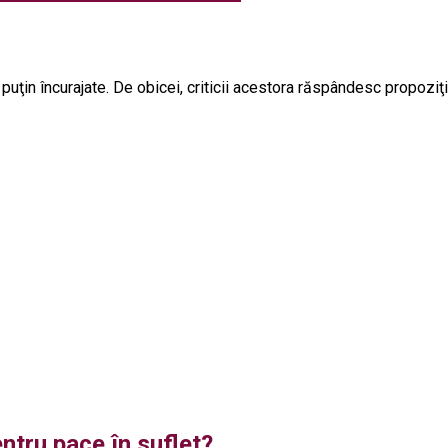
e puţin încurajate. De obicei, criticii acestora răspândesc propoziţi
entru pace în suflet?