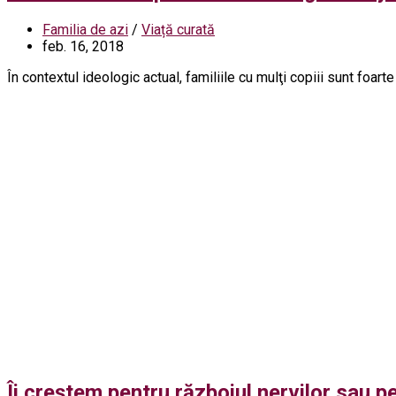
Familia de azi
/
Viață curată
feb. 16, 2018
În contextul ideologic actual, familiile cu mulţi copiii sunt foart
Îi creștem pentru războiul nervilor sau p