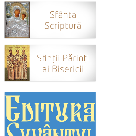
Ortodox în diaspora
Evenimente
Biserici și mănăstiri
Viață curată
Nevoințe contemporane
Familia de azi
Casa curată
Adicții și vindecări
Gadgeturi cu două tăișuri
Bucătărie biblică
Interviuri
Puncte de Vedere