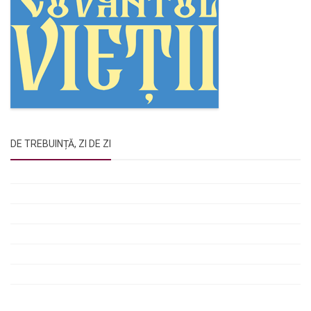
DE TREBUINȚĂ, ZI DE ZI
Rugăciunile Sfintei Treimi
Rugăciunea Sfântului Efrem Sirul
Rugăciune pentru luminarea minții copiilor
Rugăciuni de lăsare în voia Domnului
Rugăciuni de mulțumire
Rugăciuni către Sfânta Cuvioasă Parascheva