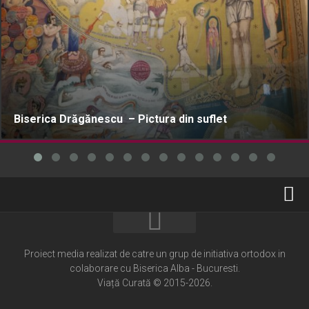
Biserica Drăgănescu – Pictura din suflet
Home
Cultură creștină
Proiect media realizat de catre un grup de initiativa ortodox in
colaborare cu Biserica Alba - Bucuresti.
Pateric Atonit
Viață Curată © 2015-2026.
Istoria Bisericii