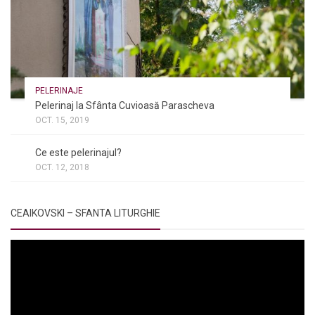
PELERINAJE
Pelerinaj la Sfânta Cuvioasă Parascheva
OCT. 15, 2019
NOI ȘI BISERICA
/
PELERINAJE
/
RÂNDUIELI LITURGICE
Ce este pelerinajul?
OCT. 12, 2018
CEAIKOVSKI – SFANTA LITURGHIE