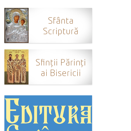
Ortodox în diaspora
Evenimente
Biserici și mănăstiri
Viață curată
Nevoințe contemporane
Familia de azi
Casa curată
Adicții și vindecări
Gadgeturi cu două tăișuri
Bucătărie biblică
Interviuri
Puncte de Vedere