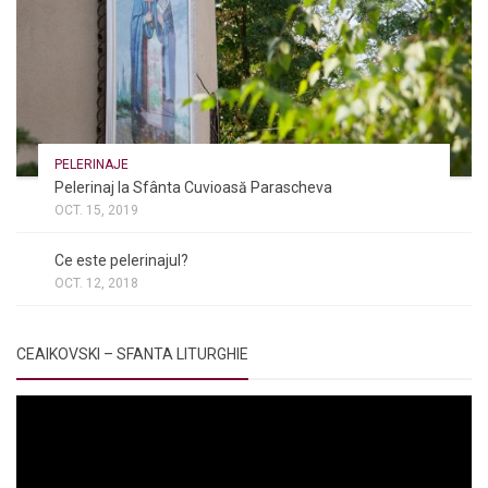
PELERINAJE
Pelerinaj la Sfânta Cuvioasă Parascheva
OCT. 15, 2019
NOI ȘI BISERICA
/
PELERINAJE
/
RÂNDUIELI LITURGICE
Ce este pelerinajul?
OCT. 12, 2018
CEAIKOVSKI – SFANTA LITURGHIE