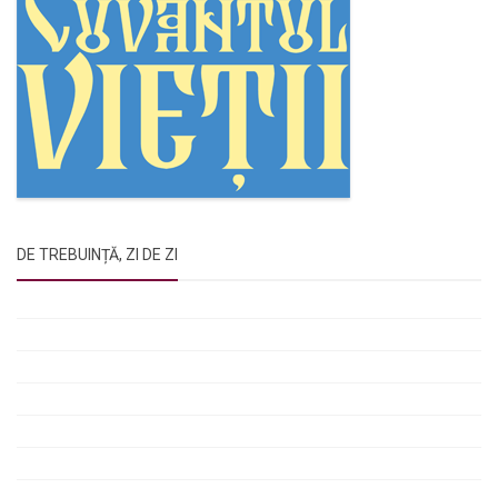
DE TREBUINȚĂ, ZI DE ZI
Rugăciunile Sfintei Treimi
Rugăciunea Sfântului Efrem Sirul
Rugăciune pentru luminarea minții copiilor
Rugăciuni de lăsare în voia Domnului
Rugăciuni de mulțumire
Rugăciuni către Sfânta Cuvioasă Parascheva