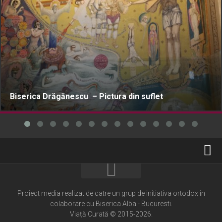
Biserica Drăgănescu – Pictura din suflet
Home
Cultură creștină
Proiect media realizat de catre un grup de initiativa ortodox in
colaborare cu Biserica Alba - Bucuresti.
Pateric Atonit
Viață Curată © 2015-2026.