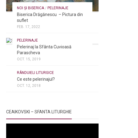
NOI ȘI BISERICA
/
PELERINAJE
Biserica Drăgănescu – Pictura din
suflet
FEB. 17, 2022
PELERINAJE
Pelerinaj la Sfânta Cuvioasă
Parascheva
OCT. 15, 2019
NOI ȘI BISERICA
/
PELERINAJE
/
RÂNDUIELI LITURGICE
Ce este pelerinajul?
OCT. 12, 2018
CEAIKOVSKI – SFANTA LITURGHIE