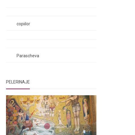
Rugăciunile Sfintei Treimi
Rugăciunea Sfântului Efrem Sirul
Rugăciune pentru luminarea minții
copiilor
Rugăciuni de lăsare în voia Domnului
Rugăciuni de mulțumire
Rugăciuni către Sfânta Cuvioasă
Parascheva
PELERINAJE