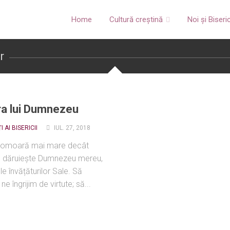
Home
Cultură creștină
Noi și Biseri
r
a lui Dumnezeu
I AI BISERICII
IUL. 27, 2018
 comoară mai mare decât
 dăruiește Dumnezeu mereu,
le învățăturilor Sale. Să
e îngrijim de virtute; să...