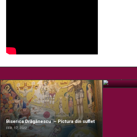
Pelerinaj la
OCT. 15, 2019
Biserica Drăgănescu – Pictura din suflet
FEB. 17, 2022