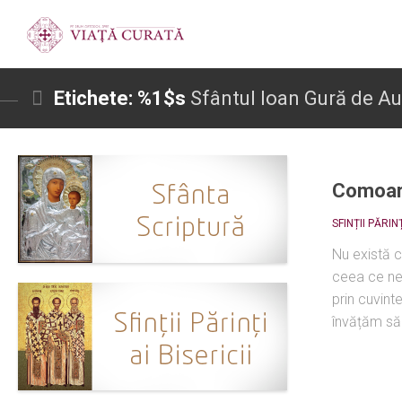
Etichete: %1$s
Sfântul Ioan Gură de Au
Comoar
SFINȚII PĂRINȚ
Nu există
ceea ce ne
prin cuvinte
învățăm să n