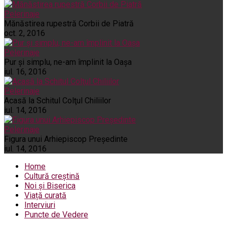
Pelerinaje
Mănăstirea rupestră Corbii de Piatră
oct. 2, 2016
Pelerinaje
Pur şi simplu, ne-am împlinit la Oaşa
iul. 16, 2016
Pelerinaje
Acasă la Schitul Colţul Chiliilor
iul. 14, 2016
Pelerinaje
Figura unui Arhiepiscop Preşedinte
iul. 14, 2016
Home
Cultură creștină
Noi și Biserica
Viață curată
Interviuri
Puncte de Vedere