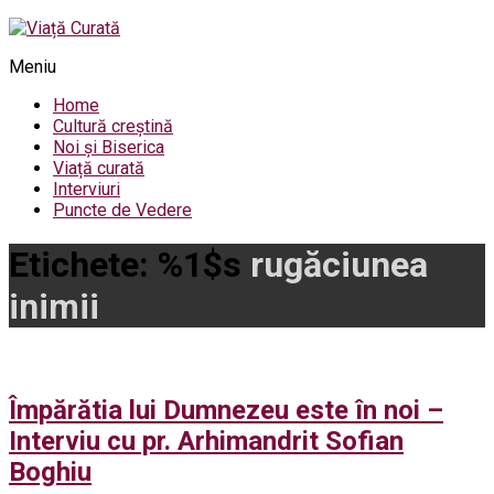
Meniu
Home
Cultură creștină
Noi și Biserica
Viață curată
Interviuri
Puncte de Vedere
Etichete: %1$s
rugăciunea
inimii
Împărătia lui Dumnezeu este în noi –
Interviu cu pr. Arhimandrit Sofian
Boghiu