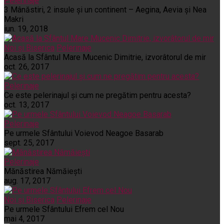
Pelerinaje
3 Mânăstiri, 2 insule și un continent – Aegina, Aevia și Nea
Makri
iun. 19, 2018
Noi și Biserica
Pelerinaje
Acasă la Sfântul Mare Mucenic Dimitrie, izvorâtorul de mir
oct. 26, 2017
Pelerinaje
Ce este pelerinajul şi cum ne pregătim pentru acesta?
oct. 13, 2017
Pelerinaje
Pe urmele Sfântului Voievod Neagoe Basarab
sept. 25, 2017
Pelerinaje
Mănăstirea Nămăiești
aug. 17, 2017
Noi și Biserica
Pelerinaje
Pe urmele Sfântului Efrem cel Nou
mai 4, 2017