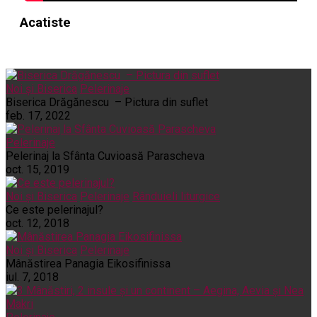
Acatiste
Noi și Biserica
Pelerinaje
Biserica Drăgănescu – Pictura din suflet
feb. 17, 2022
Pelerinaje
Pelerinaj la Sfânta Cuvioasă Parascheva
oct. 15, 2019
Noi și Biserica
Pelerinaje
Rânduieli liturgice
Ce este pelerinajul?
oct. 12, 2018
Noi și Biserica
Pelerinaje
Mânăstirea Panagia Eikosifinissa
iul. 7, 2018