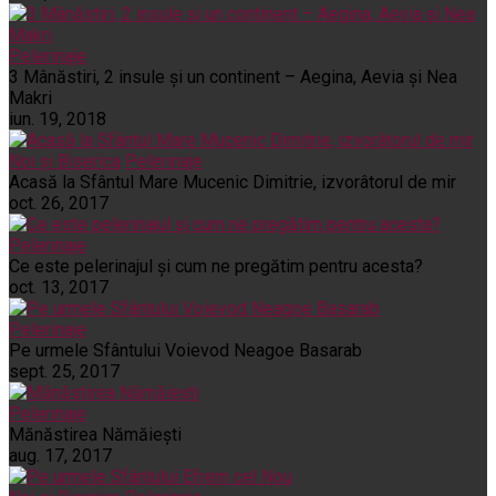
Pelerinaje
3 Mânăstiri, 2 insule și un continent – Aegina, Aevia și Nea
Makri
iun. 19, 2018
Noi și Biserica
Pelerinaje
Acasă la Sfântul Mare Mucenic Dimitrie, izvorâtorul de mir
oct. 26, 2017
Pelerinaje
Ce este pelerinajul şi cum ne pregătim pentru acesta?
oct. 13, 2017
Pelerinaje
Pe urmele Sfântului Voievod Neagoe Basarab
sept. 25, 2017
Pelerinaje
Mănăstirea Nămăiești
aug. 17, 2017