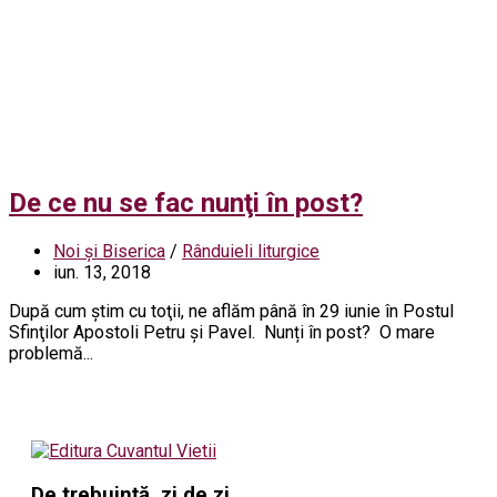
De ce nu se fac nunţi în post?
Noi și Biserica
/
Rânduieli liturgice
iun. 13, 2018
După cum ştim cu toţii, ne aflăm până în 29 iunie în Postul
Sfinţilor Apostoli Petru şi Pavel. Nunți în post? O mare
problemă...
De trebuință, zi de zi