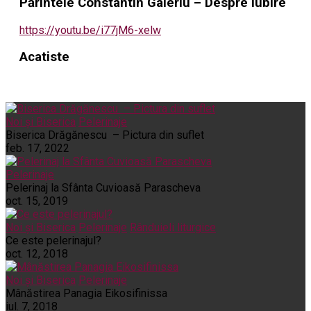
Părintele Constantin Galeriu – Despre iubire
https://youtu.be/i77jM6-xelw
Acatiste
Noi și Biserica
Pelerinaje
Biserica Drăgănescu – Pictura din suflet
feb. 17, 2022
Pelerinaje
Pelerinaj la Sfânta Cuvioasă Parascheva
oct. 15, 2019
Noi și Biserica
Pelerinaje
Rânduieli liturgice
Ce este pelerinajul?
oct. 12, 2018
Noi și Biserica
Pelerinaje
Mânăstirea Panagia Eikosifinissa
iul. 7, 2018