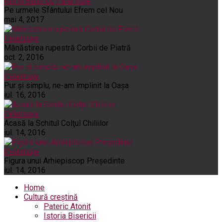
Noi și Biserica
Pelerinaje
Pe urmele Sfântului Efrem cel Nou
mai 4, 2017
Pelerinaje
Mănăstirea rupestră Corbii de Piatră
oct. 2, 2016
Pelerinaje
Pur şi simplu, ne-am împlinit la Oaşa
iul. 16, 2016
Pelerinaje
Acasă la Schitul Colţul Chiliilor
iul. 14, 2016
Pelerinaje
Figura unui Arhiepiscop Preşedinte
iul. 14, 2016
Home
Cultură creștină
Pateric Atonit
Istoria Bisericii