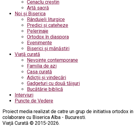
Cenaclu creștin
Artă sacră
Noi și Biserica
Rânduieli liturgice
Predici și cateheze
Pelerinaje
Ortodox în diaspora
Evenimente
Biserici și mănăstiri
Viață curată
Nevoințe contemporane
Familia de azi
Casa curată
Adicții și vindecări
Gadgeturi cu două tăișuri
Bucătărie biblică
Interviuri
Puncte de Vedere
Proiect media realizat de catre un grup de initiativa ortodox in
colaborare cu Biserica Alba - Bucuresti.
Viață Curată © 2015-2026.