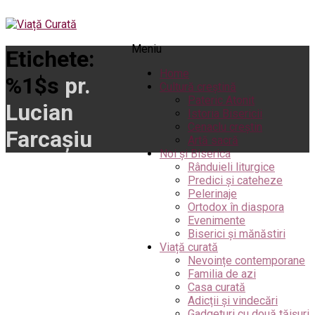
Meniu
Etichete:
Home
%1$s
pr.
Cultură creștină
Pateric Atonit
Lucian
Istoria Bisericii
Cenaclu creștin
Farcașiu
Artă sacră
Noi și Biserica
Rânduieli liturgice
Predici și cateheze
Pelerinaje
Ortodox în diaspora
Evenimente
Biserici și mănăstiri
Viață curată
Nevoințe contemporane
Familia de azi
Casa curată
Adicții și vindecări
Gadgeturi cu două tăișuri