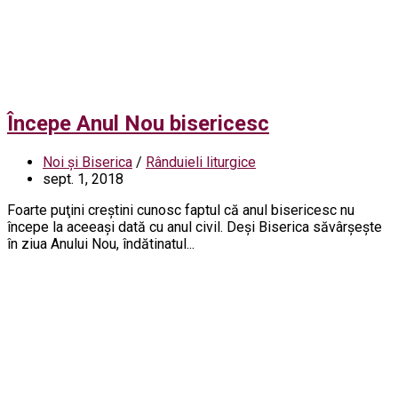
Începe Anul Nou bisericesc
Noi și Biserica
/
Rânduieli liturgice
sept. 1, 2018
Foarte puţini creştini cunosc faptul că anul bisericesc nu
începe la aceeaşi dată cu anul civil. Deşi Biserica săvârşeşte
în ziua Anului Nou, îndătinatul...