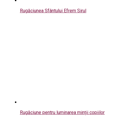
Rugăciunea Sfântului Efrem Sirul
Rugăciune pentru luminarea minții copiilor