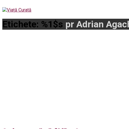
Etichete: %1$s
pr Adrian Agac