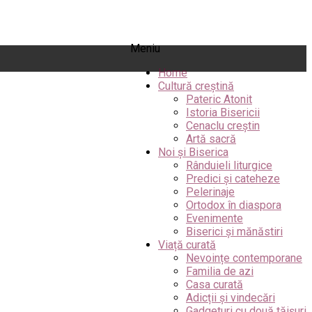
Meniu
Home
Cultură creștină
Pateric Atonit
Istoria Bisericii
Cenaclu creștin
Artă sacră
Noi și Biserica
Rânduieli liturgice
Predici și cateheze
Pelerinaje
Ortodox în diaspora
Evenimente
Biserici și mănăstiri
Viață curată
Nevoințe contemporane
Familia de azi
Casa curată
Adicții și vindecări
Gadgeturi cu două tăișuri