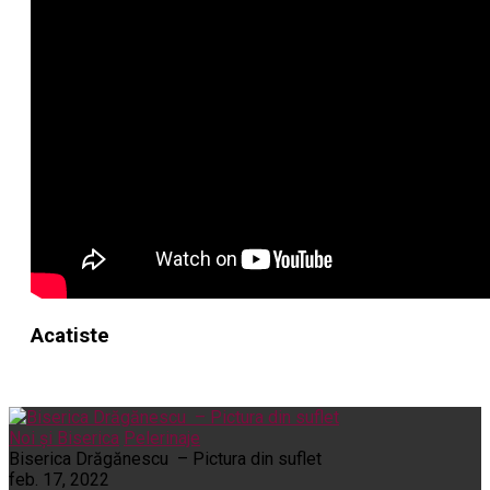
Acatiste
Noi și Biserica
Pelerinaje
Biserica Drăgănescu – Pictura din suflet
feb. 17, 2022