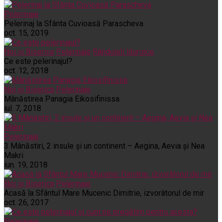
Pelerinaje
Pelerinaj la Sfânta Cuvioasă Parascheva
oct. 15, 2019
Noi și Biserica
Pelerinaje
Rânduieli liturgice
Ce este pelerinajul?
oct. 12, 2018
Noi și Biserica
Pelerinaje
Mânăstirea Panagia Eikosifinissa
iul. 7, 2018
Pelerinaje
3 Mânăstiri, 2 insule și un continent – Aegina, Aevia și Nea
Makri
iun. 19, 2018
Noi și Biserica
Pelerinaje
Acasă la Sfântul Mare Mucenic Dimitrie, izvorâtorul de mir
oct. 26, 2017
Pelerinaje