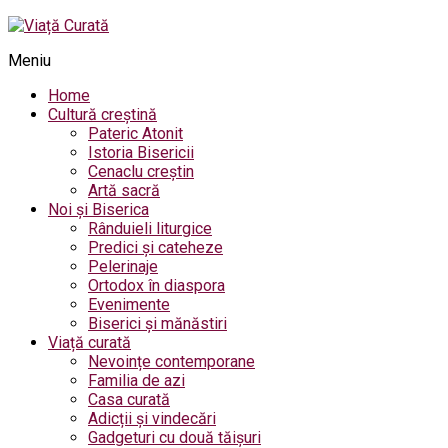
Meniu
Home
Cultură creștină
Pateric Atonit
Istoria Bisericii
Cenaclu creștin
Artă sacră
Noi și Biserica
Rânduieli liturgice
Predici și cateheze
Pelerinaje
Ortodox în diaspora
Evenimente
Biserici și mănăstiri
Viață curată
Nevoințe contemporane
Familia de azi
Casa curată
Adicții și vindecări
Gadgeturi cu două tăișuri