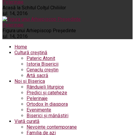
Pelerinaje
Acasă la Schitul Colţul Chiliilor
iul. 14, 2016
Pelerinaje
Figura unui Arhiepiscop Preşedinte
iul. 14, 2016
Home
Cultură creștină
Pateric Atonit
Istoria Bisericii
Cenaclu creștin
Artă sacră
Noi și Biserica
Rânduieli liturgice
Predici și cateheze
Pelerinaje
Ortodox în diaspora
Evenimente
Biserici și mănăstiri
Viață curată
Nevoințe contemporane
Familia de azi