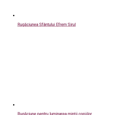
Rugăciunea Sfântului Efrem Sirul
Rugăciune pentru luminarea minții copiilor