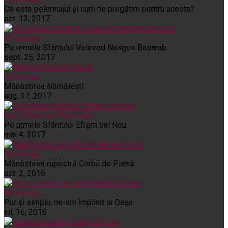
Ce este pelerinajul şi cum ne pregătim pentru acesta?
oct. 13, 2017
Pelerinaje
Pe urmele Sfântului Voievod Neagoe Basarab
sept. 25, 2017
Pelerinaje
Mănăstirea Nămăiești
aug. 17, 2017
Noi și Biserica
Pelerinaje
Pe urmele Sfântului Efrem cel Nou
mai 4, 2017
Pelerinaje
Mănăstirea rupestră Corbii de Piatră
oct. 2, 2016
Pelerinaje
Pur şi simplu, ne-am împlinit la Oaşa
iul. 16, 2016