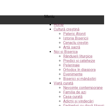
Meniu
Home
Cultură creștină
Pateric Atonit
Istoria Bisericii
Cenaclu creștin
Artă sacră
Noi și Biserica
Rânduieli liturgice
Predici și cateheze
Pelerinaje
Ortodox în diaspora
Evenimente
Biserici și mănăstiri
Viață curată
Nevoințe contemporane
Familia de azi
Casa curată
Adicții și vindecări
Gadgeturi cu două tăișuri