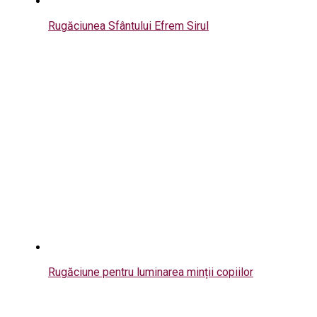
Rugăciunea Sfântului Efrem Sirul
Rugăciune pentru luminarea minții copiilor