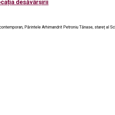
cația desăvârșirii
ntemporan, Părintele Arhimandrit Petroniu Tănase, stareț al Sch