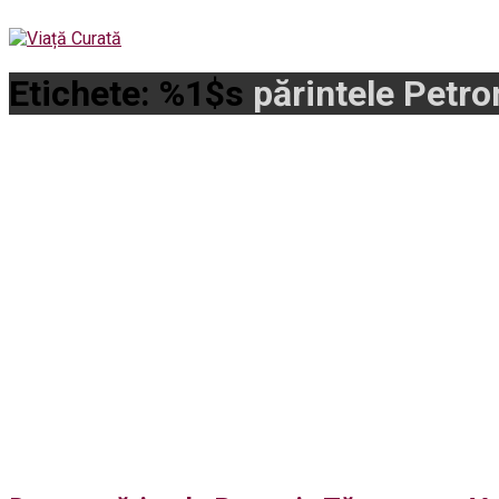
Etichete: %1$s
părintele Petr