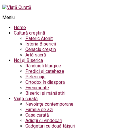
Meniu
Home
Cultură creștină
Pateric Atonit
Istoria Bisericii
Cenaclu creștin
Artă sacră
Noi și Biserica
Rânduieli liturgice
Predici și cateheze
Pelerinaje
Ortodox în diaspora
Evenimente
Biserici și mănăstiri
Viață curată
Nevoințe contemporane
Familia de azi
Casa curată
Adicții și vindecări
Gadgeturi cu două tăișuri