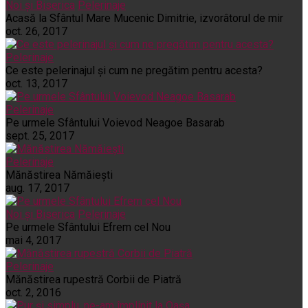
Noi și Biserica
Pelerinaje
Acasă la Sfântul Mare Mucenic Dimitrie, izvorâtorul de mir
oct. 26, 2017
Pelerinaje
Ce este pelerinajul şi cum ne pregătim pentru acesta?
oct. 13, 2017
Pelerinaje
Pe urmele Sfântului Voievod Neagoe Basarab
sept. 25, 2017
Pelerinaje
Mănăstirea Nămăiești
aug. 17, 2017
Noi și Biserica
Pelerinaje
Pe urmele Sfântului Efrem cel Nou
mai 4, 2017
Pelerinaje
Mănăstirea rupestră Corbii de Piatră
oct. 2, 2016