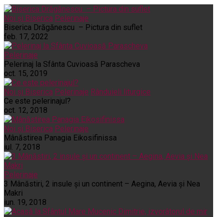
Noi și Biserica
Pelerinaje
Biserica Drăgănescu – Pictura din suflet
feb. 17, 2022
Pelerinaje
Pelerinaj la Sfânta Cuvioasă Parascheva
oct. 15, 2019
Noi și Biserica
Pelerinaje
Rânduieli liturgice
Ce este pelerinajul?
oct. 12, 2018
Noi și Biserica
Pelerinaje
Mânăstirea Panagia Eikosifinissa
iul. 7, 2018
Pelerinaje
3 Mânăstiri, 2 insule și un continent – Aegina, Aevia și Nea
Makri
iun. 19, 2018