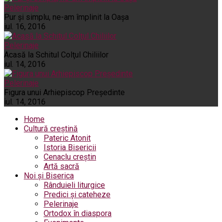
Pelerinaje
Pur şi simplu, ne-am împlinit la Oaşa
iul. 16, 2016
Pelerinaje
Acasă la Schitul Colţul Chiliilor
iul. 14, 2016
Pelerinaje
Figura unui Arhiepiscop Preşedinte
iul. 14, 2016
Home
Cultură creștină
Pateric Atonit
Istoria Bisericii
Cenaclu creștin
Artă sacră
Noi și Biserica
Rânduieli liturgice
Predici și cateheze
Pelerinaje
Ortodox în diaspora