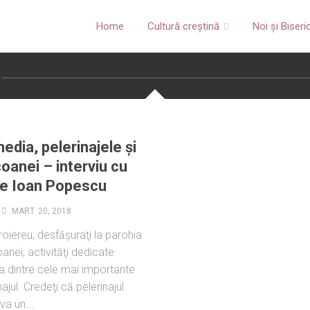
Home
Cultură creștină
Noi și Biseri
edia, pelerinajele și
Icoanei – interviu cu
le Ioan Popescu
MART. 20, 2018
roiereu, desfăşuraţi la parohia
anei, activităţi dedicate
Una dintre cele mai importante
ajul. Credeţi că peleri­najul
a un...