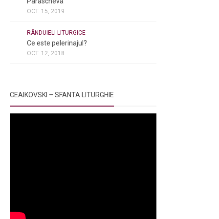
Parascheva
OCT. 15, 2019
NOI ȘI BISERICA
/
PELERINAJE
/
RÂNDUIELI LITURGICE
Ce este pelerinajul?
OCT. 12, 2018
CEAIKOVSKI – SFANTA LITURGHIE