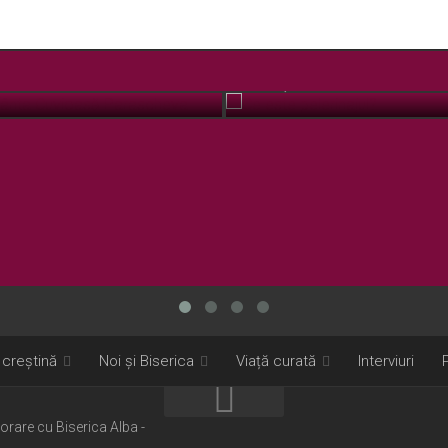
 Sfânta Cuvioasă Parascheva
Ce este pelerinajul?
OCT. 12, 2018
 creștină
Noi și Biserica
Viață curată
Interviuri
borare cu Biserica Alba -