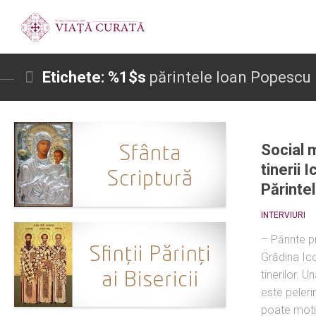
Etichete: %1$s
părintele Ioan Popescu
Social m
tinerii 
Părinte
INTERVIURI
– Părinte p
Grădina Ico
tinerilor. 
este pelerin
poate motiv