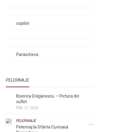
Rugăciunile Sfintei Treimi
Rugăciunea Sfântului Efrem Sirul
Rugăciune pentru luminarea minții
copiilor
Rugăciuni de lăsare în voia Domnului
Rugăciuni de mulțumire
Rugăciuni către Sfânta Cuvioasă
Parascheva
PELERINAJE
NOI ȘI BISERICA
/
PELERINAJE
Biserica Drăgănescu – Pictura din
suflet
FEB. 17, 2022
PELERINAJE
Pelerinaj la Sfânta Cuvioasă