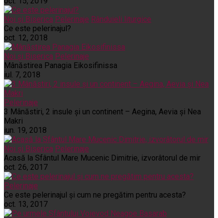
oct. 15, 2019
Noi și Biserica
Pelerinaje
Rânduieli liturgice
Ce este pelerinajul?
oct. 12, 2018
Noi și Biserica
Pelerinaje
Mânăstirea Panagia Eikosifinissa
iul. 7, 2018
Pelerinaje
3 Mânăstiri, 2 insule și un continent – Aegina, Aevia și Nea
Makri
iun. 19, 2018
Noi și Biserica
Pelerinaje
Acasă la Sfântul Mare Mucenic Dimitrie, izvorâtorul de mir
oct. 26, 2017
Pelerinaje
Ce este pelerinajul şi cum ne pregătim pentru acesta?
oct. 13, 2017