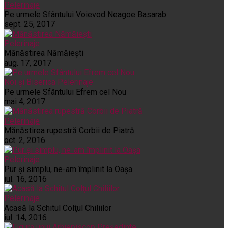
Pelerinaje
Pe urmele Sfântului Voievod Neagoe Basarab
sept. 25, 2017
Pelerinaje
Mănăstirea Nămăiești
aug. 17, 2017
Noi și Biserica
Pelerinaje
Pe urmele Sfântului Efrem cel Nou
mai 4, 2017
Pelerinaje
Mănăstirea rupestră Corbii de Piatră
oct. 2, 2016
Pelerinaje
Pur şi simplu, ne-am împlinit la Oaşa
iul. 16, 2016
Pelerinaje
Acasă la Schitul Colţul Chiliilor
iul. 14, 2016