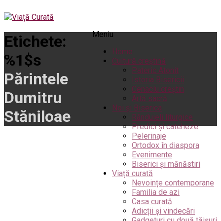
Meniu
Etichete:
Home
%1$s
Cultură creștină
Pateric Atonit
Părintele
Istoria Bisericii
Cenaclu creștin
Dumitru
Artă sacră
Noi și Biserica
Stăniloae
Rânduieli liturgice
Predici și cateheze
Pelerinaje
Ortodox în diaspora
Evenimente
Biserici și mănăstiri
Viață curată
Nevoințe contemporane
Familia de azi
Casa curată
Adicții și vindecări
Gadgeturi cu două tăișuri