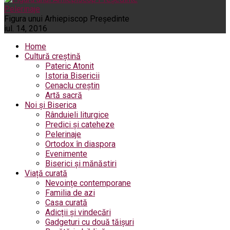
Pelerinaje
Figura unui Arhiepiscop Preşedinte
iul. 14, 2016
Home
Cultură creștină
Pateric Atonit
Istoria Bisericii
Cenaclu creștin
Artă sacră
Noi și Biserica
Rânduieli liturgice
Predici și cateheze
Pelerinaje
Ortodox în diaspora
Evenimente
Biserici și mănăstiri
Viață curată
Nevoințe contemporane
Familia de azi
Casa curată
Adicții și vindecări
Gadgeturi cu două tăișuri