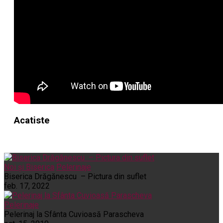
Acatiste
Noi și Biserica
Pelerinaje
Biserica Drăgănescu – Pictura din suflet
feb. 17, 2022
Pelerinaje
Pelerinaj la Sfânta Cuvioasă Parascheva