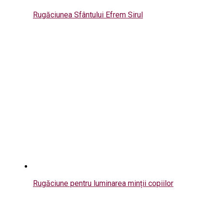
Rugăciunea Sfântului Efrem Sirul
Rugăciune pentru luminarea minții copiilor