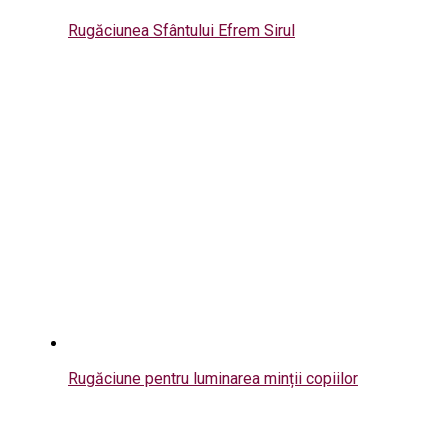
Rugăciunea Sfântului Efrem Sirul
Rugăciune pentru luminarea minții copiilor