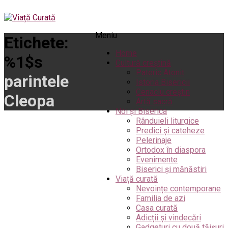
Meniu
Etichete:
Home
%1$s
Cultură creștină
Pateric Atonit
parintele
Istoria Bisericii
Cenaclu creștin
Cleopa
Artă sacră
Noi și Biserica
Rânduieli liturgice
Predici și cateheze
Pelerinaje
Ortodox în diaspora
Evenimente
Biserici și mănăstiri
Viață curată
Nevoințe contemporane
Familia de azi
Casa curată
Adicții și vindecări
Gadgeturi cu două tăișuri