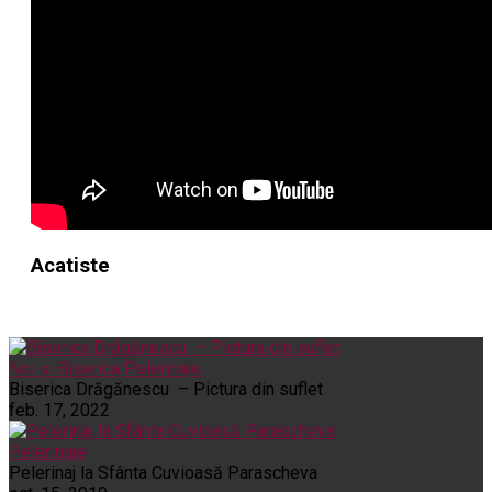
Acatiste
Noi și Biserica
Pelerinaje
Biserica Drăgănescu – Pictura din suflet
feb. 17, 2022
Pelerinaje
Pelerinaj la Sfânta Cuvioasă Parascheva