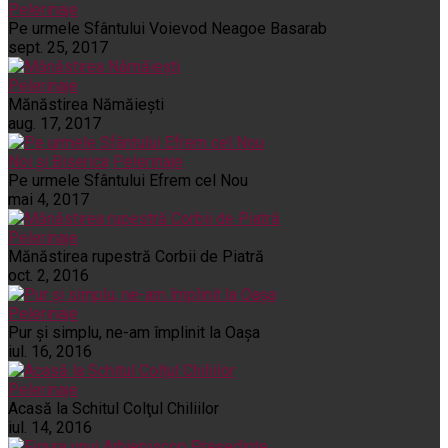
Pelerinaje
Pe urmele Sfântului Voievod Neagoe Basarab
sept. 25, 2017
Pelerinaje
Mănăstirea Nămăiești
aug. 17, 2017
Noi și Biserica
Pelerinaje
Pe urmele Sfântului Efrem cel Nou
mai 4, 2017
Pelerinaje
Mănăstirea rupestră Corbii de Piatră
oct. 2, 2016
Pelerinaje
Pur şi simplu, ne-am împlinit la Oaşa
iul. 16, 2016
Pelerinaje
Acasă la Schitul Colţul Chiliilor
iul. 14, 2016