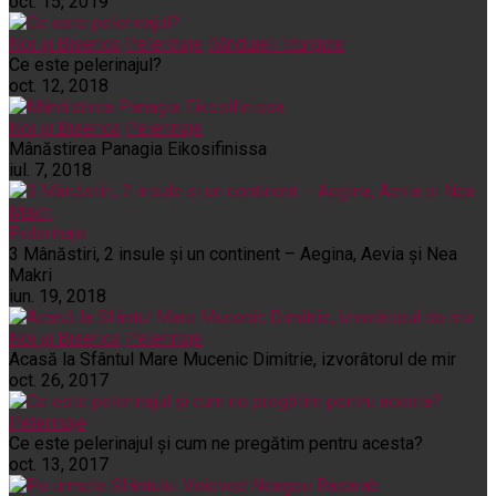
oct. 15, 2019
Noi și Biserica
Pelerinaje
Rânduieli liturgice
Ce este pelerinajul?
oct. 12, 2018
Noi și Biserica
Pelerinaje
Mânăstirea Panagia Eikosifinissa
iul. 7, 2018
Pelerinaje
3 Mânăstiri, 2 insule și un continent – Aegina, Aevia și Nea
Makri
iun. 19, 2018
Noi și Biserica
Pelerinaje
Acasă la Sfântul Mare Mucenic Dimitrie, izvorâtorul de mir
oct. 26, 2017
Pelerinaje
Ce este pelerinajul şi cum ne pregătim pentru acesta?
oct. 13, 2017