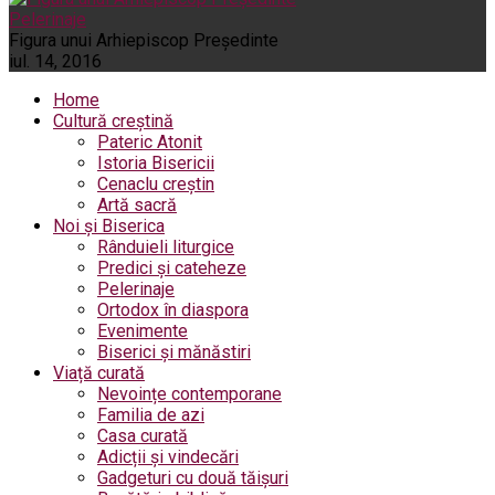
Pelerinaje
Figura unui Arhiepiscop Preşedinte
iul. 14, 2016
Home
Cultură creștină
Pateric Atonit
Istoria Bisericii
Cenaclu creștin
Artă sacră
Noi și Biserica
Rânduieli liturgice
Predici și cateheze
Pelerinaje
Ortodox în diaspora
Evenimente
Biserici și mănăstiri
Viață curată
Nevoințe contemporane
Familia de azi
Casa curată
Adicții și vindecări
Gadgeturi cu două tăișuri