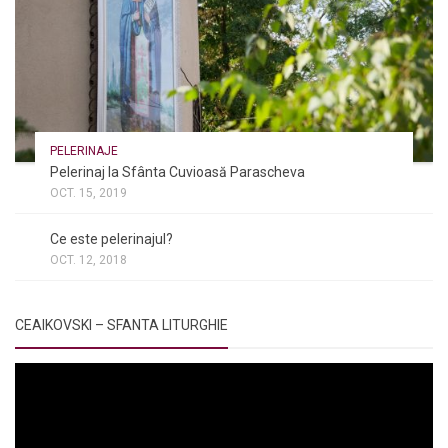
PELERINAJE
Pelerinaj la Sfânta Cuvioasă Parascheva
OCT. 15, 2019
NOI ȘI BISERICA
/
PELERINAJE
/
RÂNDUIELI LITURGICE
Ce este pelerinajul?
OCT. 12, 2018
CEAIKOVSKI – SFANTA LITURGHIE