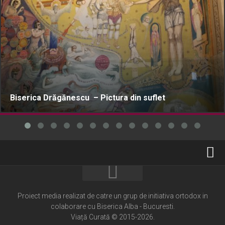
Biserica Drăgănescu – Pictura din suflet
Home
Cultură creștină
Proiect media realizat de catre un grup de initiativa ortodox in
colaborare cu Biserica Alba - Bucuresti.
Pateric Atonit
Viață Curată © 2015-2026.