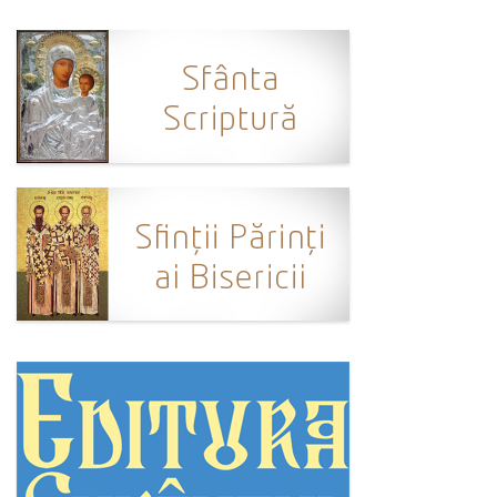
Ortodox în diaspora
Evenimente
Biserici și mănăstiri
Viață curată
Nevoințe contemporane
Familia de azi
Casa curată
Adicții și vindecări
Gadgeturi cu două tăișuri
Bucătărie biblică
Interviuri
Puncte de Vedere