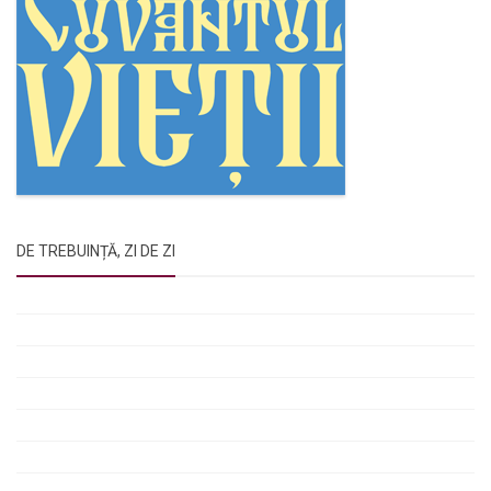
DE TREBUINȚĂ, ZI DE ZI
Rugăciunile Sfintei Treimi
Rugăciunea Sfântului Efrem Sirul
Rugăciune pentru luminarea minții copiilor
Rugăciuni de lăsare în voia Domnului
Rugăciuni de mulțumire
Rugăciuni către Sfânta Cuvioasă Parascheva