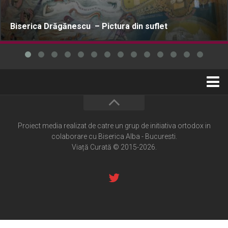
Biserica Drăgănescu – Pictura din suflet
Home
Cultură creștină
Proiect media realizat de catre un grup de initiativa ortodox in
colaborare cu Biserica Alba - Bucuresti.
Pateric Atonit
Viață Curată © 2015-2026.
Istoria Bisericii
Cenaclu creștin
Artă sacră
Noi și Biserica
Rânduieli liturgice