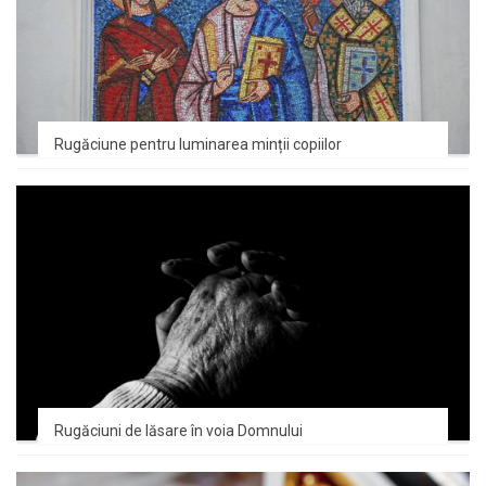
Rugăciune pentru luminarea minții copiilor
Rugăciuni de lăsare în voia Domnului