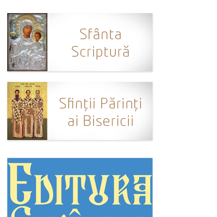
Ortodox în diaspora
Evenimente
Biserici și mănăstiri
Viață curată
Nevoințe contemporane
Familia de azi
Casa curată
Adicții și vindecări
Gadgeturi cu două tăișuri
Bucătărie biblică
Interviuri
Puncte de Vedere