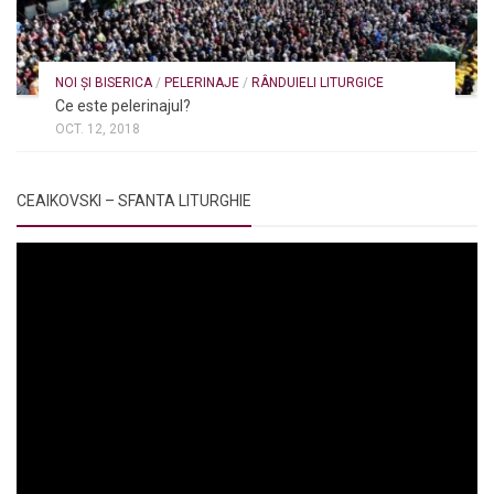
NOI ȘI BISERICA
/
PELERINAJE
/
RÂNDUIELI LITURGICE
Ce este pelerinajul?
OCT. 12, 2018
CEAIKOVSKI – SFANTA LITURGHIE