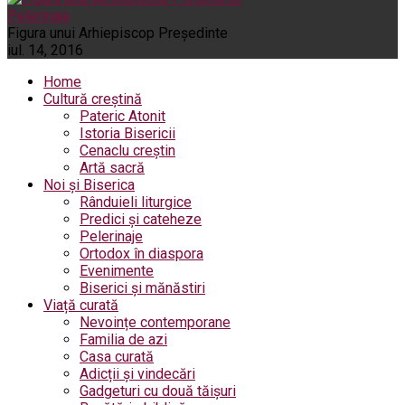
Pelerinaje
Figura unui Arhiepiscop Preşedinte
iul. 14, 2016
Home
Cultură creștină
Pateric Atonit
Istoria Bisericii
Cenaclu creștin
Artă sacră
Noi și Biserica
Rânduieli liturgice
Predici și cateheze
Pelerinaje
Ortodox în diaspora
Evenimente
Biserici și mănăstiri
Viață curată
Nevoințe contemporane
Familia de azi
Casa curată
Adicții și vindecări
Gadgeturi cu două tăișuri