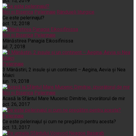
oct. 15, 2019
Noi și Biserica
Pelerinaje
Rânduieli liturgice
Ce este pelerinajul?
oct. 12, 2018
Noi și Biserica
Pelerinaje
Mânăstirea Panagia Eikosifinissa
iul. 7, 2018
Pelerinaje
3 Mânăstiri, 2 insule și un continent – Aegina, Aevia și Nea
Makri
iun. 19, 2018
Noi și Biserica
Pelerinaje
Acasă la Sfântul Mare Mucenic Dimitrie, izvorâtorul de mir
oct. 26, 2017
Pelerinaje
Ce este pelerinajul şi cum ne pregătim pentru acesta?
oct. 13, 2017