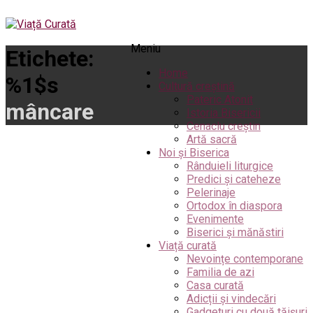
Meniu
Etichete:
Home
%1$s
Cultură creștină
Pateric Atonit
mâncare
Istoria Bisericii
Cenaclu creștin
Artă sacră
Noi și Biserica
Rânduieli liturgice
Predici și cateheze
Pelerinaje
Ortodox în diaspora
Evenimente
Biserici și mănăstiri
Viață curată
Nevoințe contemporane
Familia de azi
Casa curată
Adicții și vindecări
Gadgeturi cu două tăișuri