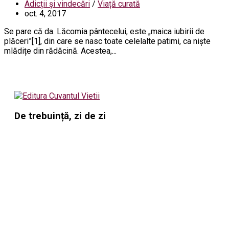
Adicții și vindecări
/
Viață curată
oct. 4, 2017
Se pare că da. Lăcomia pântecelui, este „maica iubirii de
plăceri”[1], din care se nasc toate celelalte patimi, ca niște
mlădițe din rădăcină. Acestea,...
De trebuință, zi de zi