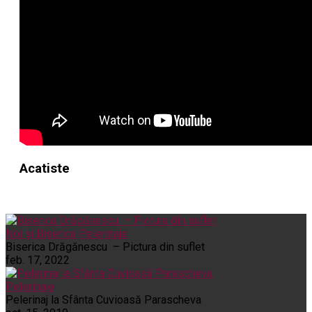
Acatiste
Noi și Biserica
Pelerinaje
Biserica Drăgănescu – Pictura din suflet
feb. 17, 2022
Pelerinaje
Pelerinaj la Sfânta Cuvioasă Parascheva