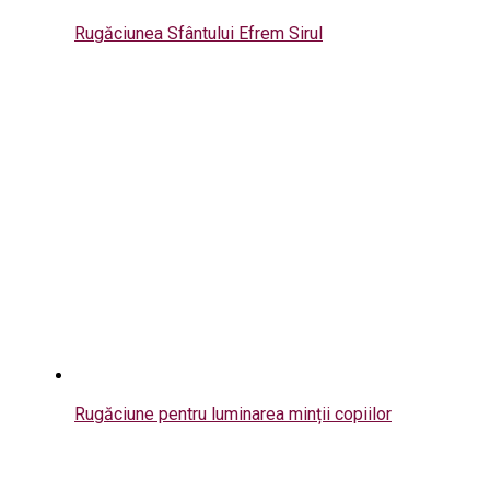
Rugăciunea Sfântului Efrem Sirul
Rugăciune pentru luminarea minții copiilor