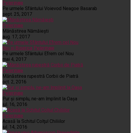
Pelerinaje
Pe urmele Sfântului Voievod Neagoe Basarab
sept. 25, 2017
Pelerinaje
Mănăstirea Nămăiești
aug. 17, 2017
Noi și Biserica
Pelerinaje
Pe urmele Sfântului Efrem cel Nou
mai 4, 2017
Pelerinaje
Mănăstirea rupestră Corbii de Piatră
oct. 2, 2016
Pelerinaje
Pur şi simplu, ne-am împlinit la Oaşa
iul. 16, 2016
Pelerinaje
Acasă la Schitul Colţul Chiliilor
iul. 14, 2016