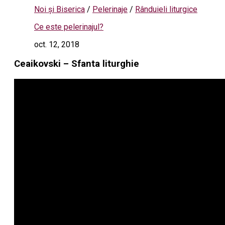
Noi și Biserica
/
Pelerinaje
/
Rânduieli liturgice
Ce este pelerinajul?
oct. 12, 2018
Ceaikovski – Sfanta liturghie