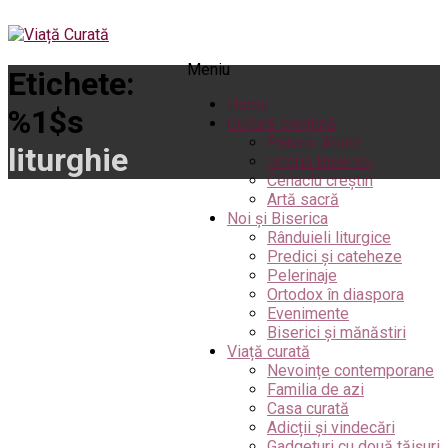
Meniu
Etichete:
Home
%1$s
Cultură creștină
Pateric Atonit
liturghie
Istoria Bisericii
Cenaclu creștin
Artă sacră
Noi și Biserica
Rânduieli liturgice
Predici și cateheze
Pelerinaje
Ortodox în diaspora
Evenimente
Biserici și mănăstiri
Viață curată
Nevoințe contemporane
Familia de azi
Casa curată
Adicții și vindecări
Gadgeturi cu două tăișuri