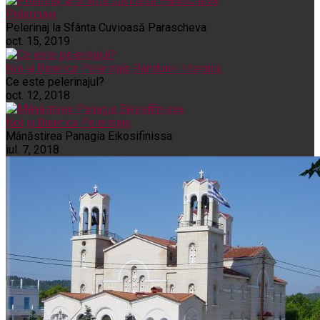
Pelerinaje
Pelerinaj la Sfânta Cuvioasă Parascheva
oct. 15, 2019
Noi și Biserica
Pelerinaje
Rânduieli liturgice
Ce este pelerinajul?
oct. 12, 2018
Noi și Biserica
Pelerinaje
Mânăstirea Panagia Eikosifinissa
iul. 7, 2018