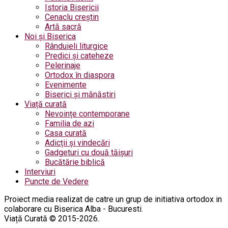
Istoria Bisericii
Cenaclu creștin
Artă sacră
Noi și Biserica
Rânduieli liturgice
Predici și cateheze
Pelerinaje
Ortodox în diaspora
Evenimente
Biserici și mănăstiri
Viață curată
Nevoințe contemporane
Familia de azi
Casa curată
Adicții și vindecări
Gadgeturi cu două tăișuri
Bucătărie biblică
Interviuri
Puncte de Vedere
Proiect media realizat de catre un grup de initiativa ortodox in
colaborare cu Biserica Alba - Bucuresti.
Viață Curată © 2015-2026.