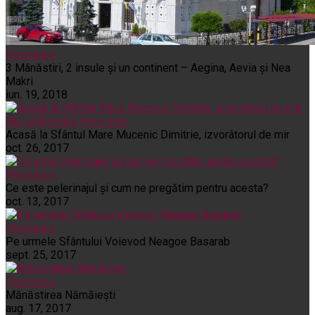
Pelerinaje
3 Mânăstiri, 2 insule și un continent – Aegina, Aevia și Nea
Makri
iun. 19, 2018
Noi și Biserica
Pelerinaje
Acasă la Sfântul Mare Mucenic Dimitrie, izvorâtorul de mir
oct. 26, 2017
Pelerinaje
Ce este pelerinajul şi cum ne pregătim pentru acesta?
oct. 13, 2017
Pelerinaje
Pe urmele Sfântului Voievod Neagoe Basarab
sept. 25, 2017
Pelerinaje
Mănăstirea Nămăiești
aug. 17, 2017