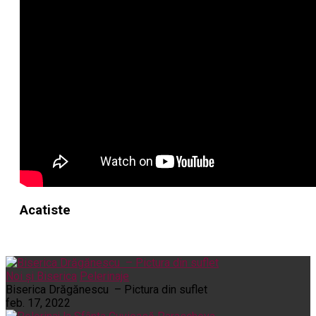
Acatiste
Noi și Biserica
Pelerinaje
Biserica Drăgănescu – Pictura din suflet
feb. 17, 2022