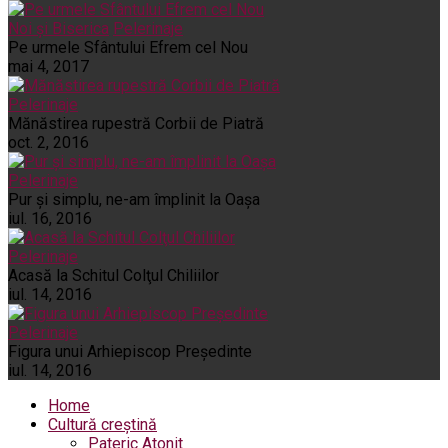
Noi și Biserica
Pelerinaje
Pe urmele Sfântului Efrem cel Nou
mai 4, 2017
Pelerinaje
Mănăstirea rupestră Corbii de Piatră
oct. 2, 2016
Pelerinaje
Pur şi simplu, ne-am împlinit la Oaşa
iul. 16, 2016
Pelerinaje
Acasă la Schitul Colţul Chiliilor
iul. 14, 2016
Pelerinaje
Figura unui Arhiepiscop Preşedinte
iul. 14, 2016
Home
Cultură creștină
Pateric Atonit