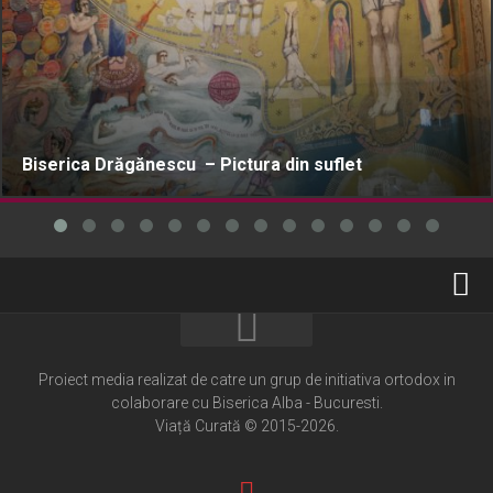
Biserica Drăgănescu – Pictura din suflet
Home
Cultură creștină
Proiect media realizat de catre un grup de initiativa ortodox in
colaborare cu Biserica Alba - Bucuresti.
Pateric Atonit
Viață Curată © 2015-2026.
Istoria Bisericii
Cenaclu creștin