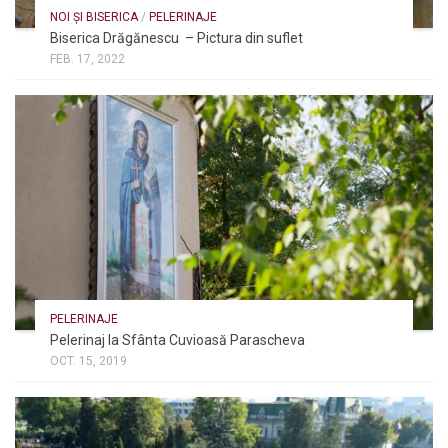
NOI ȘI BISERICA
/
PELERINAJE
Biserica Drăgănescu – Pictura din suflet
FEB. 17, 2022
PELERINAJE
Pelerinaj la Sfânta Cuvioasă Parascheva
OCT. 15, 2019