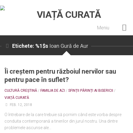
Meniu
Home
Etichete: %1$s
Ioan Gură de Aur
Cultură creștină
Pateric Atonit
Îi creștem pentru războiul nervilor sau
Istoria Bisericii
pentru pace în suflet?
Cenaclu creștin
CULTURĂ CREȘTINĂ
/
FAMILIA DE AZI
/
SFINȚII PĂRINȚI AI BISERICII
/
Artă sacră
VIAȚĂ CURATĂ
Noi și Biserica
FEB. 12, 2018
Rânduieli liturgice
O întrebare de la care trebuie să pornim când este vorba despre
conduita contemporană a tinerilor din jurul nostru. Una dintre
Predici și cateheze
problemele ascunse ale...
Pelerinaje