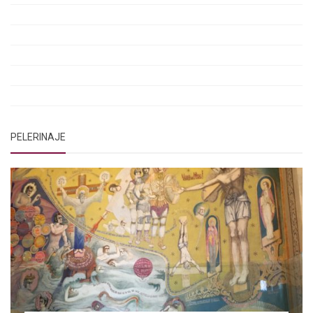
Rugăciunea Sfântului Efrem Sirul
Rugăciune pentru luminarea minții copiilor
Rugăciuni de lăsare în voia Domnului
Rugăciuni de mulțumire
Rugăciuni către Sfânta Cuvioasă Parascheva
PELERINAJE