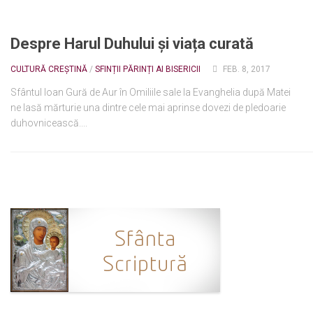
Ortodox în diaspora
Despre Harul Duhului și viața curată
Evenimente
Biserici și mănăstiri
CULTURĂ CREȘTINĂ
/
SFINȚII PĂRINȚI AI BISERICII
FEB. 8, 2017
Sfântul Ioan Gură de Aur în Omiliile sale la Evanghelia după Matei
Viață curată
ne lasă mărturie una dintre cele mai aprinse dovezi de pledoarie
Nevoințe contemporane
duhovnicească....
Familia de azi
Casa curată
Adicții și vindecări
Gadgeturi cu două tăișuri
Bucătărie biblică
Interviuri
Puncte de Vedere